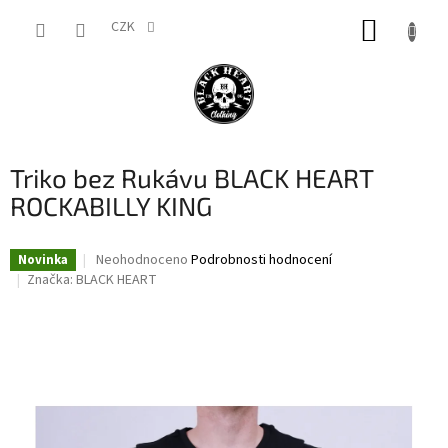
Přejít
NÁKUP
na
CZK
obsah
KOŠÍK
Triko bez Rukávu BLACK HEART
ROCKABILLY KING
Průměrné
Neohodnoceno
Podrobnosti hodnocení
Novinka
hodnocení
Značka:
BLACK HEART
produktu
je
0,0
z
5
hvězdiček.