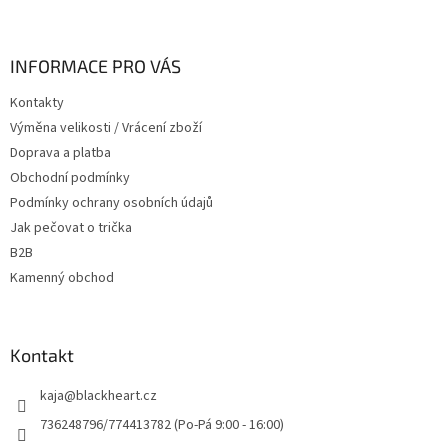
á
p
a
INFORMACE PRO VÁS
t
Kontakty
í
Výměna velikosti / Vrácení zboží
Doprava a platba
Obchodní podmínky
Podmínky ochrany osobních údajů
Jak pečovat o trička
B2B
Kamenný obchod
Kontakt
kaja
@
blackheart.cz
736248796/774413782 (Po-Pá 9:00 - 16:00)