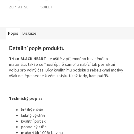
ZEPTAT SE
SDÍLET
Popis
Diskuze
Detailní popis produktu
Triko BLACK HEART
je ušité z příjemného bavlněného
materiálu, takže se "nosí úplně samo" a nabízí tak perfektní
volbu pro volný čas. Díky kvalitnímu potisku s rebelskými motivy
však nejlépe sedne k vému stylu. Ukaž tedy, kam patříš.
Technický popis:
krátký rukáv
kulatý výstřih
kvalitní potisk
pohodlný střih
materiál:
100% bavlna