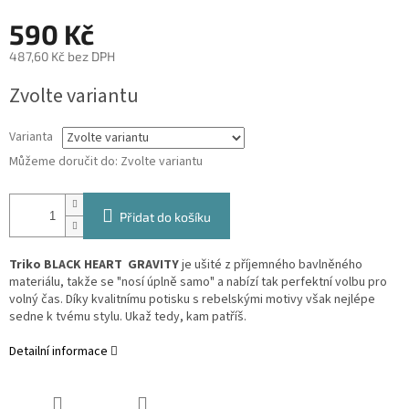
590 Kč
487,60 Kč bez DPH
Měrná
Zvolte variantu
cena:
Varianta
Můžeme doručit do:
Zvolte variantu
Přidat do košíku
Triko BLACK HEART GRAVITY
je ušité z příjemného bavlněného
materiálu, takže se "nosí úplně samo" a nabízí tak perfektní volbu pro
volný čas. Díky kvalitnímu potisku s rebelskými motivy však nejlépe
sedne k tvému stylu. Ukaž tedy, kam patříš.
Detailní informace