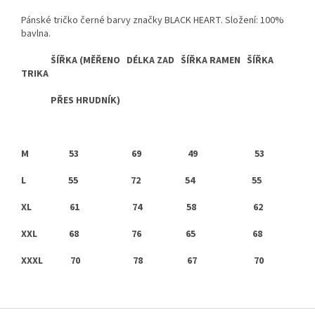
Pánské tričko černé barvy značky BLACK HEART. Složení: 100%
bavlna.
ŠÍŘKA (MĚŘENO DÉLKA ZAD ŠÍŘKA RAMEN ŠÍŘKA
TRIKA
PŘES HRUDNÍK)
M
53 69 49 53
L
55 72 54 55
XL
61 74 58 62
XXL
68 76 65 68
XXXL
70 78 67 70
Z