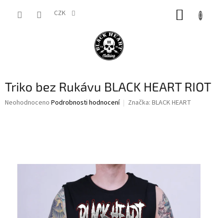
Přejít
NÁKUP
na
CZK
obsah
KOŠÍK
Triko bez Rukávu BLACK HEART RIOT
Průměrné
Neohodnoceno
Podrobnosti hodnocení
Značka:
BLACK HEART
hodnocení
produktu
je
0,0
z
5
hvězdiček.