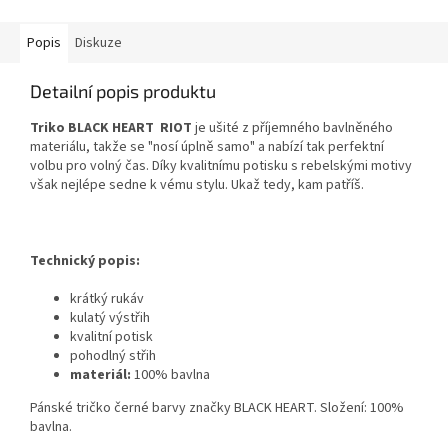
Popis
Diskuze
Detailní popis produktu
Triko BLACK HEART RIOT
je ušité z příjemného bavlněného
materiálu, takže se "nosí úplně samo" a nabízí tak perfektní
volbu pro volný čas. Díky kvalitnímu potisku s rebelskými motivy
však nejlépe sedne k vému stylu. Ukaž tedy, kam patříš.
Technický popis:
krátký rukáv
kulatý výstřih
kvalitní potisk
pohodlný střih
materiál:
100% bavlna
Pánské tričko černé barvy značky BLACK HEART. Složení: 100%
bavlna.