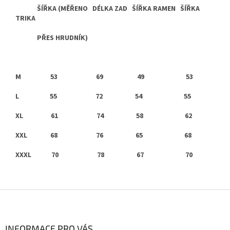
ŠÍŘKA (MĚŘENO DÉLKA ZAD ŠÍŘKA RAMEN ŠÍŘKA
TRIKA
PŘES HRUDNÍK)
M
53 69 49 53
L
55 72 54 55
XL
61 74 58 62
XXL
68 76 65 68
XXXL
70 78 67 70
Z
á
p
a
INFORMACE PRO VÁS