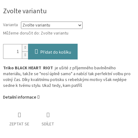
Měrná
Zvolte variantu
cena:
Varianta
Můžeme doručit do:
Zvolte variantu
Přidat do košíku
Triko BLACK HEART RIOT
je ušité z příjemného bavlněného
materiálu, takže se "nosí úplně samo" a nabízí tak perfektní volbu pro
volný čas. Díky kvalitnímu potisku s rebelskými motivy však nejlépe
sedne k tvému stylu. Ukaž tedy, kam patříš
Detailní informace
ZEPTAT SE
SDÍLET