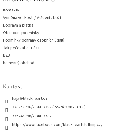
t
Kontakty
í
Výměna velikosti / Vrácení zboží
Doprava a platba
Obchodní podmínky
Podmínky ochrany osobních údajů
Jak pečovat o trička
B2B
Kamenný obchod
Kontakt
kaja
@
blackheart.cz
736248796/774413782 (Po-Pá 9:00 - 16:00)
736248796/774413782
https://www.facebook.com/blackheartclothingcz/