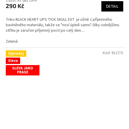
239,67 Kč bez DPH
290 Kč
DETAIL
Triko BLACK HEART LIPS TICK SKULL EXT je ušité z příjemného
bavlněného materiálu, takže se "nosí úplně samo". Díky volnějšímu
střihu je zaručen příjemný pocit po celý den....
Zelená
Kód:
9127/S
Výprodej
Sleva
SLEVA JAKO
PRASE