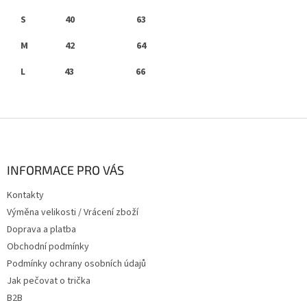
S 40 63
M 42 64
L 43 66
Z
á
p
a
INFORMACE PRO VÁS
t
Kontakty
í
Výměna velikosti / Vrácení zboží
Doprava a platba
Obchodní podmínky
Podmínky ochrany osobních údajů
Jak pečovat o trička
B2B