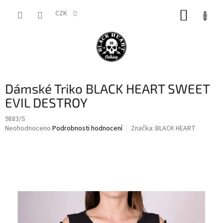
Přejít
NÁKUP
na
CZK
obsah
KOŠÍK
Dámské Triko BLACK HEART SWEET
EVIL DESTROY
9883/S
Průměrné
Neohodnoceno
Podrobnosti hodnocení
Značka:
BLACK HEART
hodnocení
produktu
je
0,0
z
5
hvězdiček.