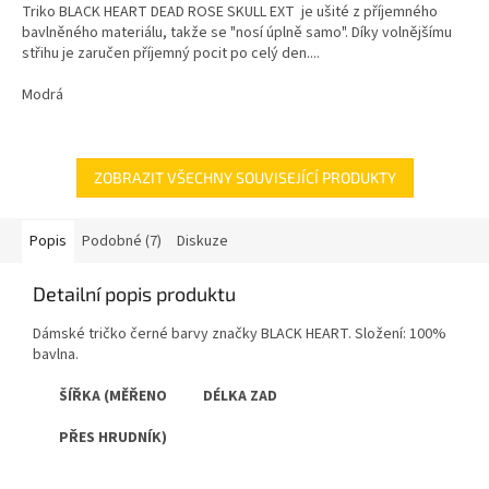
Triko BLACK HEART DEAD ROSE SKULL EXT je ušité z příjemného
bavlněného materiálu, takže se "nosí úplně samo". Díky volnějšímu
střihu je zaručen příjemný pocit po celý den....
Modrá
ZOBRAZIT VŠECHNY SOUVISEJÍCÍ PRODUKTY
Popis
Podobné (7)
Diskuze
Detailní popis produktu
Dámské tričko černé barvy značky BLACK HEART. Složení: 100%
bavlna.
ŠÍŘKA (MĚŘENO DÉLKA ZAD
PŘES HRUDNÍK)