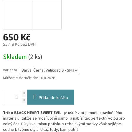
650 Kč
537,19 Kč bez DPH
Měrná
Skladem
(2 ks)
cena:
Varianta
Můžeme doručit do:
10.8.2026
Přidat do košíku
Triko BLACK HEART SWEET EVIL
je ušité z příjemného bavlněného
materiálu, takže se "nosí úplně samo" a nabízí tak perfektní volbu pro
volný čas. Díky kvalitnímu potisku s rebelskými motivy však nejlépe
sedne k tvému stylu. Ukaž tedy, kam patříš.