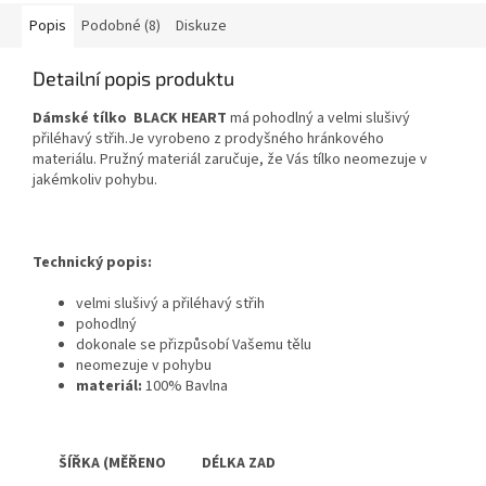
Popis
Podobné (8)
Diskuze
Detailní popis produktu
Dámské tílko BLACK HEART
má pohodlný a velmi slušivý
přiléhavý střih.Je vyrobeno z prodyšného hránkového
materiálu.
Pružný materiál zaručuje, že Vás tílko neomezuje v
jakémkoliv pohybu.
Technický popis:
velmi slušivý a přiléhavý střih
pohodlný
dokonale se přizpůsobí Vašemu tělu
neomezuje v pohybu
materiál:
100% Bavlna
ŠÍŘKA (MĚŘENO DÉLKA ZAD