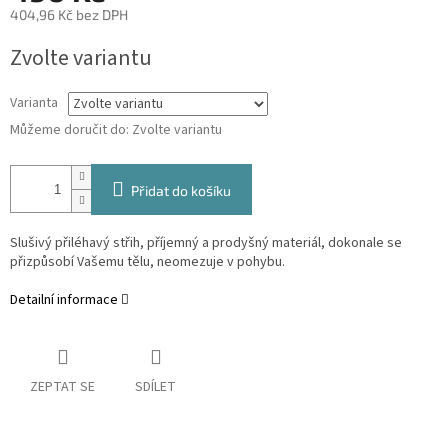
404,96 Kč bez DPH
Měrná
Zvolte variantu
cena:
Varianta
Můžeme doručit do:
Zvolte variantu
Přidat do košíku
Slušivý přiléhavý střih, příjemný a prodyšný materiál, dokonale se
přizpůsobí Vašemu tělu, neomezuje v pohybu.
Detailní informace
ZEPTAT SE
SDÍLET