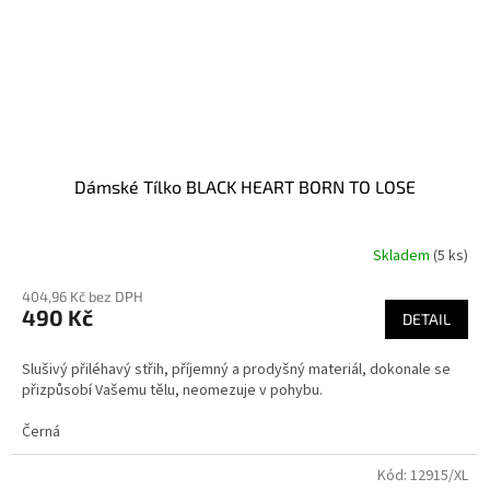
Dámské Tílko BLACK HEART BORN TO LOSE
Skladem
(5 ks)
404,96 Kč bez DPH
490 Kč
DETAIL
Slušivý přiléhavý střih, příjemný a prodyšný materiál, dokonale se
přizpůsobí Vašemu tělu, neomezuje v pohybu.
Černá
Kód:
12915/XL