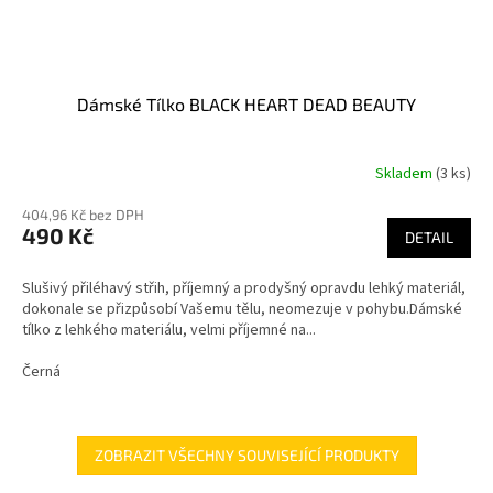
Dámské Tílko BLACK HEART DEAD BEAUTY
Skladem
(3 ks)
404,96 Kč bez DPH
490 Kč
DETAIL
Slušivý přiléhavý střih, příjemný a prodyšný opravdu lehký materiál,
dokonale se přizpůsobí Vašemu tělu, neomezuje v pohybu.Dámské
tílko z lehkého materiálu, velmi příjemné na...
Černá
ZOBRAZIT VŠECHNY SOUVISEJÍCÍ PRODUKTY