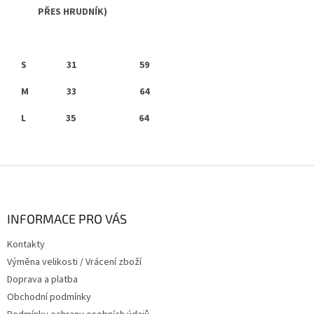
PŘES HRUDNÍK)
S 31 59
M 33 64
L 35 64
Z
á
p
a
INFORMACE PRO VÁS
t
Kontakty
í
Výměna velikosti / Vrácení zboží
Doprava a platba
Obchodní podmínky