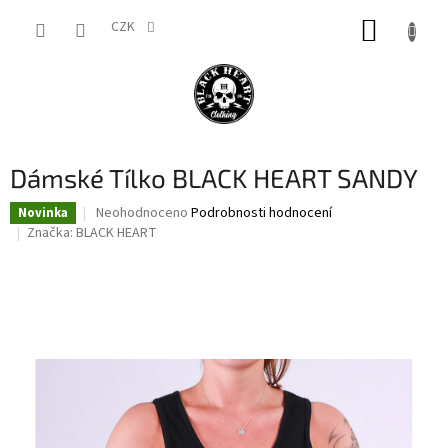
Přejít
NÁKUP
na
CZK
obsah
KOŠÍK
Dámské Tílko BLACK HEART SANDY
Průměrné
Neohodnoceno
Podrobnosti hodnocení
Novinka
hodnocení
Značka:
BLACK HEART
produktu
je
0,0
z
5
hvězdiček.