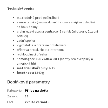
Technický popis:
plexi odolné proti poškrábání
samostatně výsuvná sluneční clona s vnějším ovládáním
na boku helmy
vrchní uzavíratelná ventilace (2 ventilační otvory, 2 zadní
odfuky)
zadní spoiler
vyjímatelné a pratelné polstrování
příprava pro sluchátka interkomu
rychloupínací přezka
homologace
ECE 22.06
a
DOT
(normy pro evropský a
americký trh)
materiál skořepiny:
ABS
hmotnost:
1340 g
Doplňkové parametry
Kategorie
:
Přilby na skútr
Záruka
:
36
EAN
:
Zvolte variantu