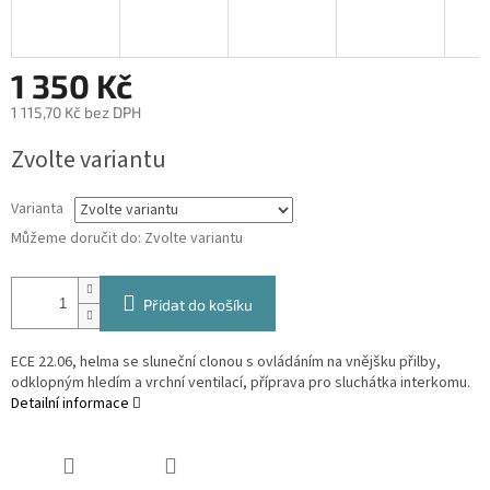
1 350 Kč
1 115,70 Kč bez DPH
Měrná
Zvolte variantu
cena:
Varianta
Můžeme doručit do:
Zvolte variantu
Přidat do košíku
ECE 22.06, helma se sluneční clonou s ovládáním na vnějšku přilby,
odklopným hledím a vrchní ventilací, příprava pro sluchátka interkomu.
Detailní informace