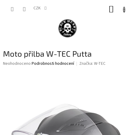
Přejít
NÁKUP
na
CZK
obsah
KOŠÍK
Moto přilba W-TEC Putta
Průměrné
Neohodnoceno
Podrobnosti hodnocení
Značka:
W-TEC
hodnocení
produktu
je
0,0
z
5
hvězdiček.