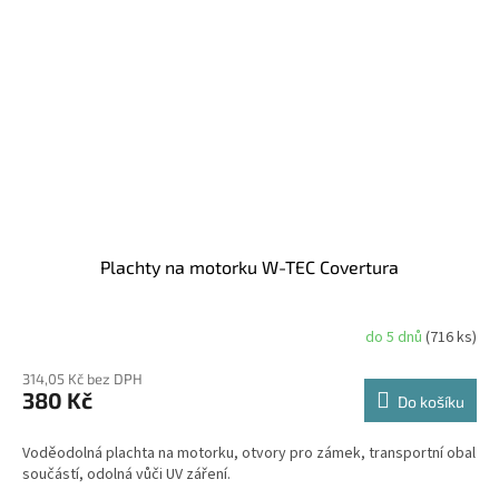
Plachty na motorku W-TEC Covertura
do 5 dnů
(716 ks)
314,05 Kč bez DPH
380 Kč
Do košíku
Voděodolná plachta na motorku, otvory pro zámek, transportní obal
součástí, odolná vůči UV záření.