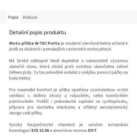
Popis
Diskuze
Detailní popis produktu
Moto přilba W-TEC Putta
je moderní otevřená helma určená k
jízdě na skútrech i pomalejších cestovních motocyklech.
Má široké odklopné hledí doplněné o samostatně výsuvnou
sluneční clonu, která chrání proti ostrému slunečnímu záření
během jízdy. Tu lze pohodlně ovládat z vnějšku pomocí páčky na
boku helmy.
Pro maximální komfort je přilba opatřena uzavíratelnou vrchní
ventilací s dvěma otvory a robustním, velmi komfortním
polstrováním. Potěší i jednoduché zapínání na rychlopřezku,
příprava pro sluchátka interkomu a střídmý aerodynamický
design celé přilby.
Vysoký bezpečnostní standard je zaručen evropskou
homologací
ECE 22.06
a americkou normou
DOT
.