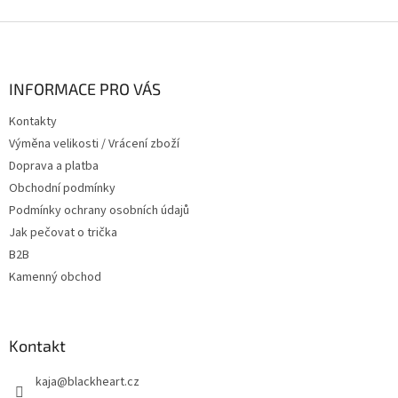
Z
á
p
a
INFORMACE PRO VÁS
t
Kontakty
í
Výměna velikosti / Vrácení zboží
Doprava a platba
Obchodní podmínky
Podmínky ochrany osobních údajů
Jak pečovat o trička
B2B
Kamenný obchod
Kontakt
kaja
@
blackheart.cz