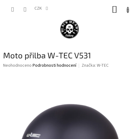
Přejít
NÁKUP
na
CZK
obsah
KOŠÍK
Moto přilba W-TEC V531
Průměrné
Neohodnoceno
Podrobnosti hodnocení
Značka:
W-TEC
hodnocení
produktu
je
0,0
z
5
hvězdiček.