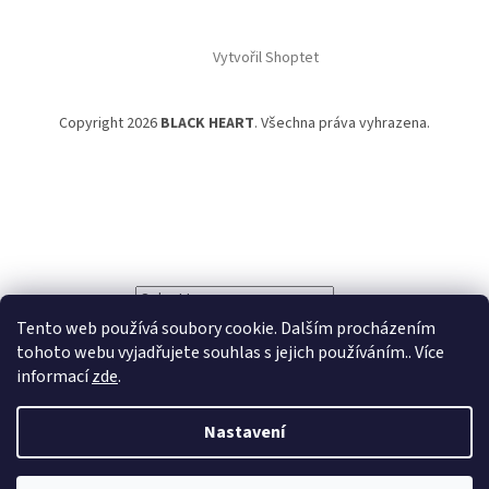
Vytvořil Shoptet
Copyright 2026
BLACK HEART
. Všechna práva vyhrazena.
Powered by
Translate
Tento web používá soubory cookie. Dalším procházením
tohoto webu vyjadřujete souhlas s jejich používáním.. Více
informací
zde
.
Nastavení