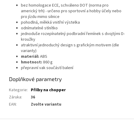
bez homologace ECE, schváleno DOT (norma pro
americký trh) - určeno pro sportovní a hobby účely nebo
pro jízdu mimo silnice
pohodlná, měkká vnitřní výstelka
odnímatelné stínítko
jednoduše rozepínatelný podbradní řemínek s dvojtými D-
kroužky
atraktivní jednoduchý design s grafickým motivem (dle
varianty)
materiál:
ABS
hmotnost:
860 g
přepravní vak součástí balení
Doplňkové parametry
Kategorie
:
Přilby na chopper
Záruka
:
36
EAN
:
Zvolte variantu
Z
á