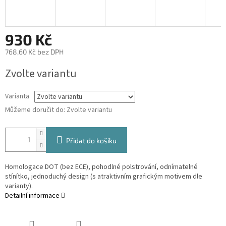
930 Kč
768,60 Kč bez DPH
Měrná
Zvolte variantu
cena:
Varianta
Můžeme doručit do:
Zvolte variantu
Přidat do košíku
Homologace DOT (bez ECE), pohodlné polstrování, odnímatelné
stínítko, jednoduchý design (s atraktivním grafickým motivem dle
varianty).
Detailní informace