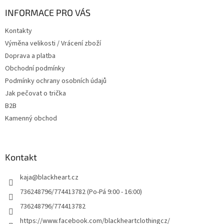
p
a
INFORMACE PRO VÁS
t
Kontakty
í
Výměna velikosti / Vrácení zboží
Doprava a platba
Obchodní podmínky
Podmínky ochrany osobních údajů
Jak pečovat o trička
B2B
Kamenný obchod
Kontakt
kaja
@
blackheart.cz
736248796/774413782 (Po-Pá 9:00 - 16:00)
736248796/774413782
https://www.facebook.com/blackheartclothingcz/