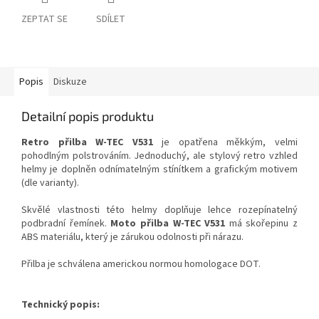
ZEPTAT SE
SDÍLET
Popis
Diskuze
Detailní popis produktu
Retro přilba W-TEC V531
je opatřena měkkým, velmi
pohodlným polstrováním. Jednoduchý, ale stylový retro vzhled
helmy je doplněn odnímatelným stínítkem a grafickým motivem
(dle varianty).
Skvělé vlastnosti této helmy doplňuje lehce rozepínatelný
podbradní řemínek.
Moto přilba W-TEC V531
má skořepinu z
ABS materiálu, který je zárukou odolnosti při nárazu.
Přilba je schválena americkou normou homologace DOT.
Technický popis: