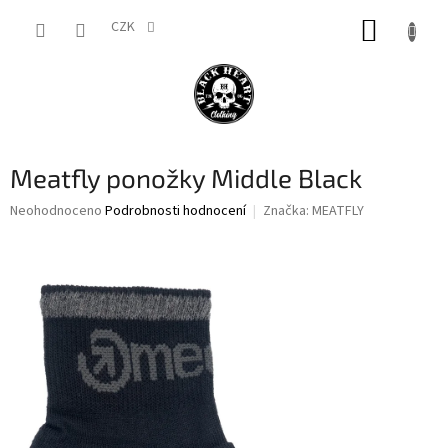
Přejít
NÁKUP
na
CZK
obsah
KOŠÍK
Meatfly ponožky Middle Black
Průměrné
Neohodnoceno
Podrobnosti hodnocení
Značka:
MEATFLY
hodnocení
produktu
je
0,0
z
5
hvězdiček.