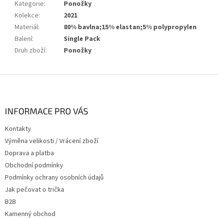
Kategorie
:
Ponožky
Kolekce
:
2021
Materiál
:
80% bavlna;15% elastan;5% polypropylen
Balení
:
Single Pack
Druh zboží
:
Ponožky
Z
á
p
a
INFORMACE PRO VÁS
t
Kontakty
í
Výměna velikosti / Vrácení zboží
Doprava a platba
Obchodní podmínky
Podmínky ochrany osobních údajů
Jak pečovat o trička
B2B
Kamenný obchod