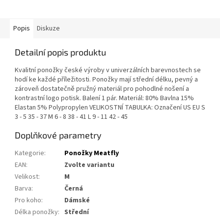
Popis
Diskuze
Detailní popis produktu
Kvalitní ponožky české výroby v univerzálních barevnostech se
hodí ke každé příležitosti. Ponožky mají střední délku, pevný a
zároveň dostatečně pružný materiál pro pohodlné nošení a
kontrastní logo potisk. Balení 1 pár. Materiál: 80% Bavlna 15%
Elastan 5% Polypropylen VELIKOSTNÍ TABULKA: Označení US EU S
3 - 5 35 - 37 M 6 - 8 38 - 41 L 9 - 11 42 - 45
Doplňkové parametry
Kategorie
:
Ponožky Meatfly
EAN
:
Zvolte variantu
Velikost
:
M
Barva
:
Černá
Pro koho
:
Dámské
Délka ponožky
:
Střední