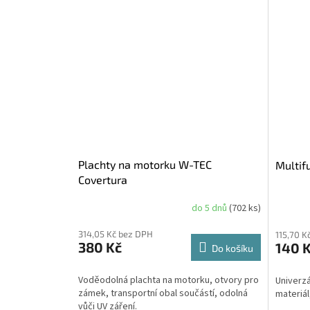
Plachty na motorku W-TEC
Multif
Covertura
do 5 dnů
(702 ks)
314,05 Kč bez DPH
115,70 K
380 Kč
140 
Do košíku
Voděodolná plachta na motorku, otvory pro
Univerzá
zámek, transportní obal součástí, odolná
materiál
vůči UV záření.