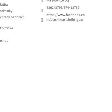
-Pá 9:00 - 16:00)
latba
736248796/774413782
podmínky
https://www.facebook.co
chrany osobních
m/blackheartclothingcz/
 o trička
bchod