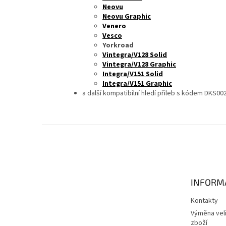
Neovu
Neovu Graphic
Venero
Vesco
Yorkroad
Vintegra/V128 Solid
Vintegra/V128 Graphic
Integra/V151 Solid
Integra/V151 Graphic
a další kompatibilní hledí přileb s kódem DKS00
Z
á
p
a
t
INFORM
í
Kontakty
Výměna veli
zboží