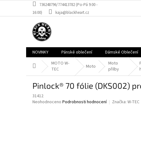
Přejít
736248796/774413782 (Po-Pá 9:00 -
na
16:00)
kaja@blackheart.cz
obsah
NOVINKY
Pánské oblečení
Dámské Oblečení
MOTO W-
Moto
Domů
Moto
TEC
přilby
Pinlock® 70 fólie (DKS002) pr
31412
Průměrné
Neohodnoceno
Podrobnosti hodnocení
Značka:
W-TEC
hodnocení
produktu
je
0,0
z
5