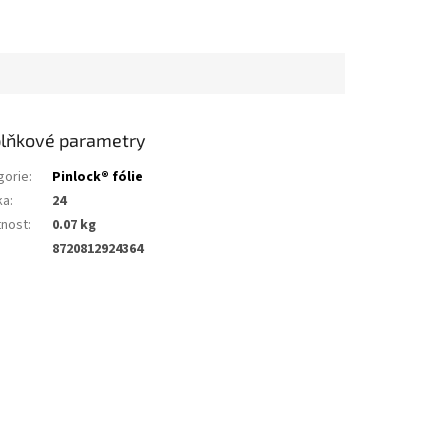
lňkové parametry
gorie
:
Pinlock® fólie
ka
:
24
nost
:
0.07 kg
8720812924364