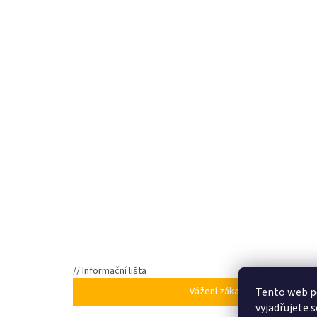
// Informační lišta
Tento web p
Vážení zákazníci, ve dnech 5
vyjadřujete s