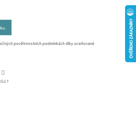
íku
áročných povětrnostních podmínkách díky oceňované
DÍLET