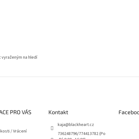
2 vyraženým na hledí
ACE PRO VÁS
Kontakt
Facebo
kaja
@
blackheart.cz
kosti / Vrácení
736248796/774413782 (Po