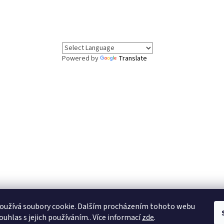
Powered by
Translate
oužívá soubory cookie. Dalším procházením tohoto webu
.8. až 7.8. čerpáme dovolenou. Objednávky v tomto období budou vyřízeny 
ouhlas s jejich používáním.. Více informací
zde
.