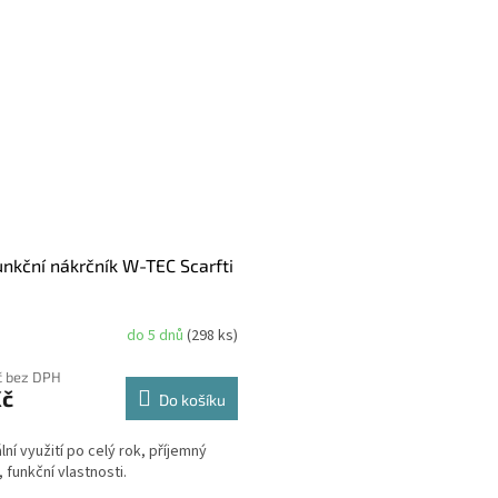
unkční nákrčník W-TEC Scarfti
do 5 dnů
(298 ks)
č bez DPH
Kč
Do košíku
lní využití po celý rok, příjemný
, funkční vlastnosti.