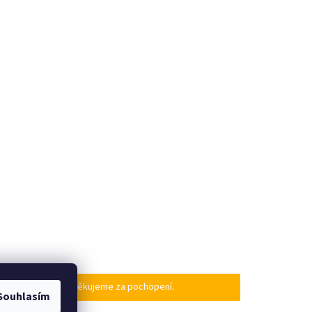
po našem návratu. Děkujeme za pochopení.
Souhlasím