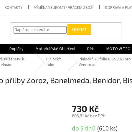
KONTAKTY
VÝMĚNA VELIKOSTI / VRÁCENÍ ZBOŽÍ
DOPRAVA A PLA
HLEDAT
Doplňky
Motorkářské Oblečení
Děti
MOTO W-TEC
Příslušenství k
Pinlock®
Pinlock® 70 fólie (DKS002) pro
helmám
fólie
Venero ad.
o přilby Zoroz, Banelmeda, Benidor, Bi
730 Kč
603,31 Kč bez DPH
Měrná
do 5 dnů
(610 ks)
cena: