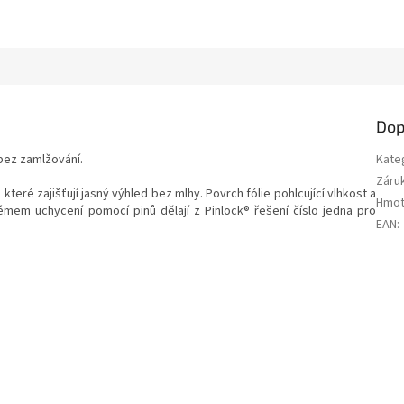
Dop
 bez zamlžování.
Kate
Záru
teré zajišťují jasný výhled bez mlhy. Povrch fólie pohlcující vlhkost a
Hmot
mem uchycení pomocí pinů dělají z Pinlock® řešení číslo jedna pro
EAN
: