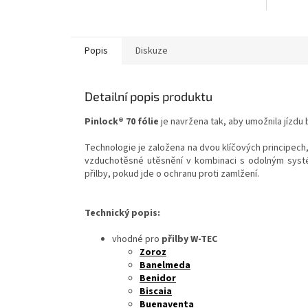
Popis
Diskuze
Detailní popis produktu
Pinlock®
70 fólie
je navržena tak, aby umožnila jízdu
Technologie je založena na dvou klíčových principech, k
vzduchotěsné utěsnění v kombinaci s odolným systé
přilby, pokud jde o ochranu proti zamlžení.
Technický popis:
vhodné pro
přilby W-TEC
Zoroz
Banelmeda
Benidor
Biscaia
Buenaventa