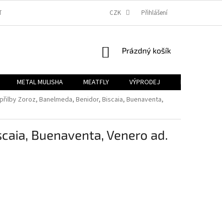
TBA
OBCHODNÍ PODMÍNKY
PODMÍNKY OCHRANY OSOBNÍCH ÚDAJŮ
CZK
Přihlášení
NÁKUPNÍ
Prázdný košík
KOŠÍK
METAL MULISHA
MEATFLY
VÝPRODEJ
B2B
Zn
 přilby Zoroz, Banelmeda, Benidor, Biscaia, Buenaventa,
scaia, Buenaventa, Venero ad.