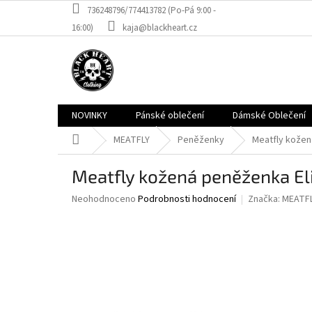
Přejít
736248796/774413782 (Po-Pá 9:00 -
na
16:00)
kaja@blackheart.cz
obsah
NOVINKY
Pánské oblečení
Dámské Oblečení
Domů
MEATFLY
Peněženky
Meatfly kožen
Meatfly kožená peněženka El
Průměrné
Neohodnoceno
Podrobnosti hodnocení
Značka:
MEATF
hodnocení
produktu
je
0,0
z
5
hvězdiček.