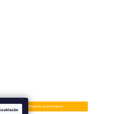
po našem návratu. Děkujeme za pochopení.
Souhlasím