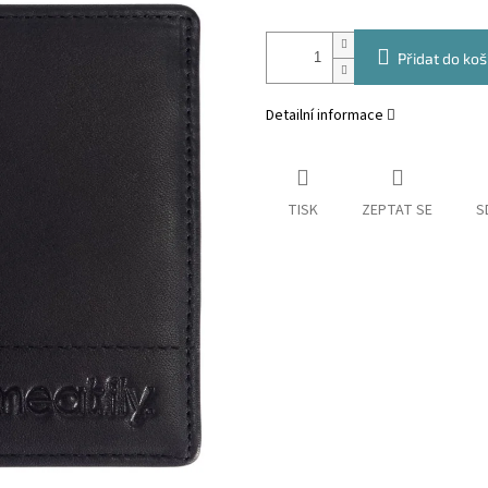
Přidat do koš
Detailní informace
TISK
ZEPTAT SE
S