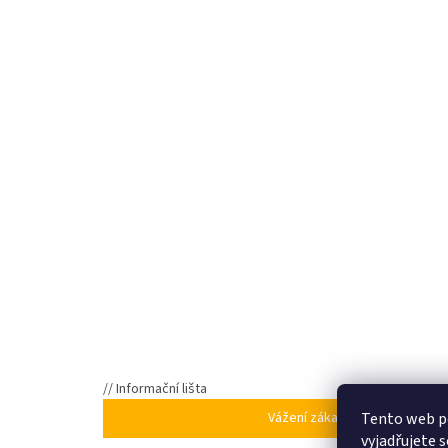
// Informační lišta
Tento web p
Vážení zákazníci, ve dnech 5
vyjadřujete s