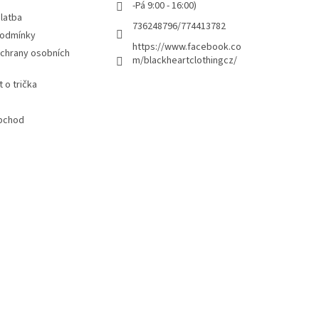
-Pá 9:00 - 16:00)
latba
736248796/774413782
podmínky
https://www.facebook.co
chrany osobních
m/blackheartclothingcz/
 o trička
bchod