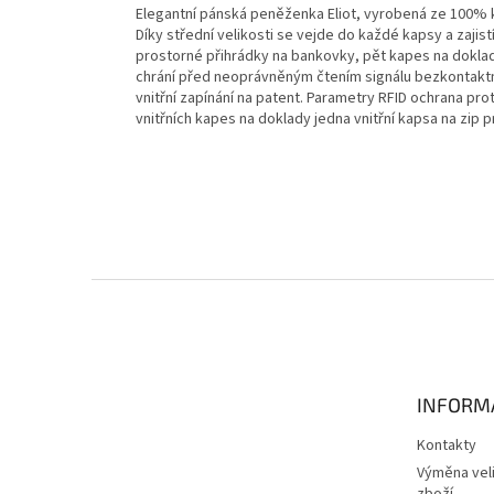
Elegantní pánská peněženka Eliot, vyrobená ze 100%
Díky střední velikosti se vejde do každé kapsy a zajis
prostorné přihrádky na bankovky, pět kapes na doklady
chrání před neoprávněným čtením signálu bezkontaktn
vnitřní zapínání na patent. Parametry RFID ochrana pro
vnitřních kapes na doklady jedna vnitřní kapsa na zip 
Z
á
p
a
t
INFORM
í
Kontakty
Výměna veli