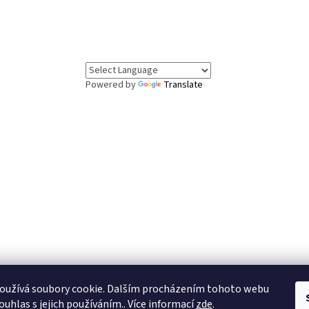
Powered by
Translate
oužívá soubory cookie. Dalším procházením tohoto webu
.8. až 7.8. čerpáme dovolenou. Objednávky v tomto období budou vyřízeny 
ouhlas s jejich používáním.. Více informací
zde
.