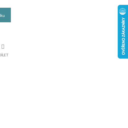
íku
DÍLET