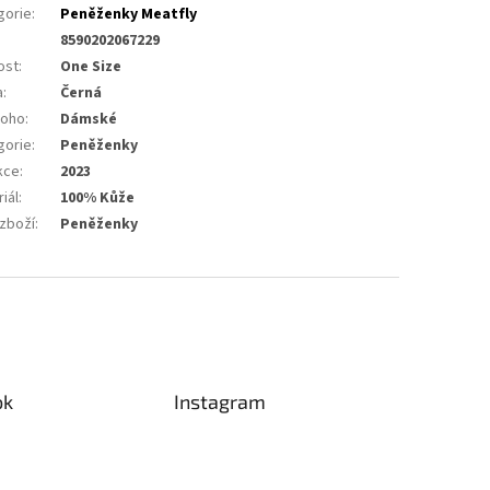
gorie
:
Peněženky Meatfly
8590202067229
ost
:
One Size
a
:
Černá
koho
:
Dámské
gorie
:
Peněženky
kce
:
2023
iál
:
100% Kůže
 zboží
:
Peněženky
ok
Instagram