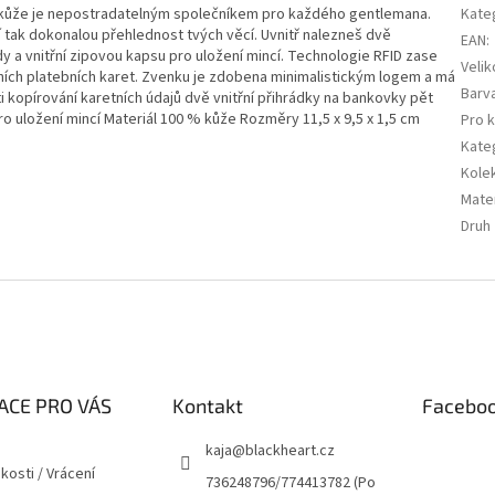
 kůže je nepostradatelným společníkem pro každého gentlemana.
Kate
tí tak dokonalou přehlednost tvých věcí. Uvnitř nalezneš dvě
EAN
:
 a vnitřní zipovou kapsu pro uložení mincí. Technologie RFID zase
Velik
ích platebních karet. Zvenku je zdobena minimalistickým logem a má
Barv
ti kopírování karetních údajů dvě vnitřní přihrádky na bankovky pět
pro uložení mincí Materiál 100 % kůže Rozměry 11,5 x 9,5 x 1,5 cm
Pro 
Kate
Kole
Mater
Druh
ACE PRO VÁS
Kontakt
Facebo
kaja
@
blackheart.cz
kosti / Vrácení
736248796/774413782 (Po