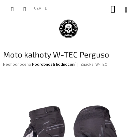
Přejít
NÁKUP
na
CZK
obsah
KOŠÍK
Moto kalhoty W-TEC Perguso
Průměrné
Neohodnoceno
Podrobnosti hodnocení
Značka:
W-TEC
hodnocení
produktu
je
0,0
z
5
hvězdiček.