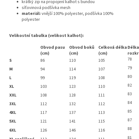
krátký zip na propojení kalhot s bundou
síťovinová podšívka mesh
materiál:
vnější 100% polyester, podšívka 100%
polyester
Velikostní tabulka (velikost kalhot):
Obvod pasu
Obvod boků
Celková délka
Délka
(cm)
(cm)
(cm)
rozkr
78
S
86
110
105
79
M
94
114
107
80
L
99
119
108
82
XL
103
123
110
83
XXL
108
128
111
84
3XL
112
132
112
85
4XL
117
137
113
87
5XL
121
141
115
88
6XL
126
146
116
81