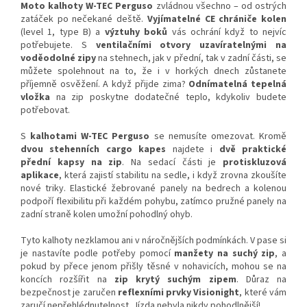
Moto kalhoty W-TEC Perguso
zvládnou všechno – od ostrých
zatáček po nečekané deště.
Vyjímatelné CE chrániče kolen
(level 1, type B) a
výztuhy boků
vás ochrání když to nejvíc
potřebujete. S
ventilačními otvory uzavíratelnými na
voděodolné zipy
na stehnech, jak v přední, tak v zadní části, se
můžete spolehnout na to, že i v horkých dnech zůstanete
příjemně osvěžení. A když přijde zima?
Odnímatelná tepelná
vložka
na zip poskytne dodatečné teplo, kdykoliv budete
potřebovat.
S
kalhotami W-TEC Perguso
se nemusíte omezovat. Kromě
dvou stehenních cargo kapes
najdete i
dvě praktické
přední kapsy na zip
. Na sedací části je
protiskluzová
aplikace
, která zajistí stabilitu na sedle, i když zrovna zkoušíte
nové triky. Elastické žebrované panely na bedrech a kolenou
podpoří flexibilitu při každém pohybu, zatímco pružné panely na
zadní straně kolen umožní pohodlný ohyb.
Tyto kalhoty nezklamou ani v náročnějších podmínkách. V pase si
je nastavíte podle potřeby pomocí
manžety na suchý zip
, a
pokud by přece jenom přišly těsné v nohavicích, mohou se na
koncích rozšířit na
zip krytý suchým zipem
. Důraz na
bezpečnost je zaručen
reflexními prvky Visionight
, které vám
zaručí nepřehlédnutelnost. Jízda nebyla nikdy pohodlnější!