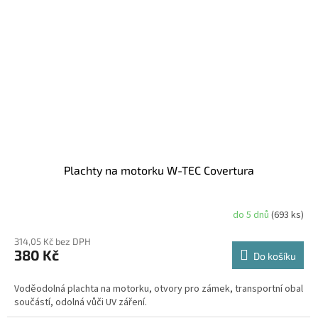
Plachty na motorku W-TEC Covertura
do 5 dnů
(693 ks)
314,05 Kč bez DPH
380 Kč
Do košíku
Voděodolná plachta na motorku, otvory pro zámek, transportní obal
součástí, odolná vůči UV záření.