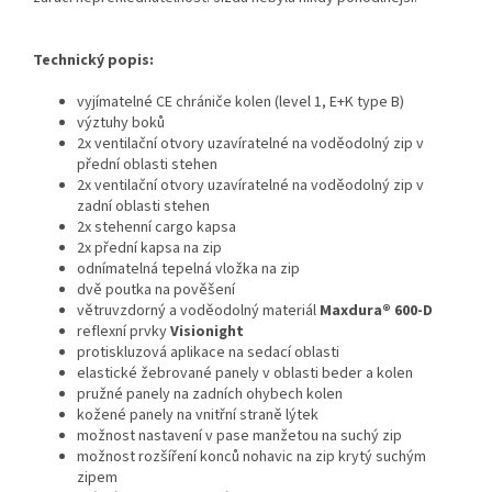
Technický popis:
vyjímatelné CE chrániče kolen (level 1, E+K type B)
výztuhy boků
2x ventilační otvory uzavíratelné na voděodolný zip v
přední oblasti stehen
2x ventilační otvory uzavíratelné na voděodolný zip v
zadní oblasti stehen
2x stehenní cargo kapsa
2x přední kapsa na zip
odnímatelná tepelná vložka na zip
dvě poutka na pověšení
větruvzdorný a voděodolný materiál
Maxdura® 600-D
reflexní prvky
Visionight
protiskluzová aplikace na sedací oblasti
elastické žebrované panely v oblasti beder a kolen
pružné panely na zadních ohybech kolen
kožené panely na vnitřní straně lýtek
možnost nastavení v pase manžetou na suchý zip
možnost rozšíření konců nohavic na zip krytý suchým
zipem