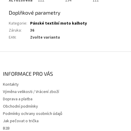
XL rozšířená
112
134
111
Doplňkové parametry
Kategorie
:
Pánské textilní moto kalhoty
Záruka
:
36
EAN
:
Zvolte variantu
Z
á
p
a
INFORMACE PRO VÁS
t
Kontakty
í
Výměna velikosti / Vrácení zboží
Doprava a platba
Obchodní podmínky
Podmínky ochrany osobních údajů
Jak pečovat o trička
B2B