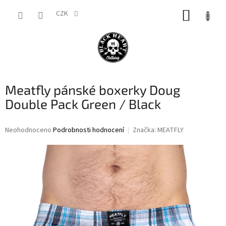
Přejít
NÁKUP
na
CZK
obsah
KOŠÍK
Meatfly pánské boxerky Doug
Double Pack Green / Black
Průměrné
Neohodnoceno
Podrobnosti hodnocení
Značka:
MEATFLY
hodnocení
produktu
je
0,0
z
5
hvězdiček.