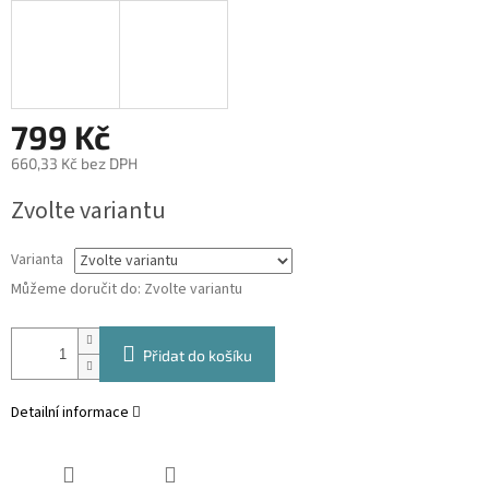
799 Kč
660,33 Kč bez DPH
Měrná
Zvolte variantu
cena:
Varianta
Můžeme doručit do:
Zvolte variantu
Přidat do košíku
Detailní informace