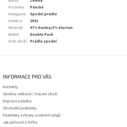
Barva
:
Zelená
Pro koho
:
Pánské
Kategorie
:
Spodní prádlo
Kolekce
:
2022
Materiál
:
97% bavlna;3% elastan
Balení
:
Double Pack
Druh zboží
:
Prádlo spodní
Z
á
p
a
INFORMACE PRO VÁS
t
Kontakty
í
Výměna velikosti / Vrácení zboží
Doprava a platba
Obchodní podmínky
Podmínky ochrany osobních údajů
Jak pečovat o trička