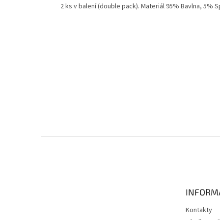
2 ks v balení (double pack). Materiál 95% Bavlna, 5% 
Z
á
p
a
t
INFORM
í
Kontakty