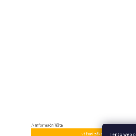
// Informační lišta
Tento web p
Vážení zákazníci, ve dnech 5