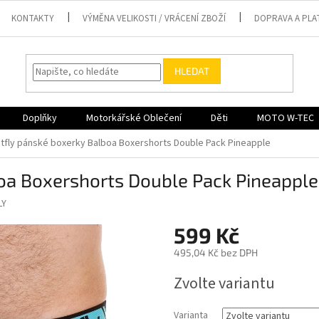
KONTAKTY
VÝMĚNA VELIKOSTI / VRÁCENÍ ZBOŽÍ
DOPRAVA A PLA
HLEDAT
Doplňky
Motorkářské Oblečení
Děti
MOTO W-TEC
tfly pánské boxerky Balboa Boxershorts Double Pack Pineapple
oa Boxershorts Double Pack Pineapple
LY
599 Kč
495,04 Kč bez DPH
Měrná
Zvolte variantu
cena:
Varianta