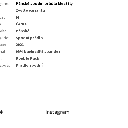
gorie
:
Pánské spodní prádlo Meatfly
Zvolte variantu
ost
:
M
a
:
Černá
koho
:
Pánské
gorie
:
Spodní prádlo
kce
:
2021
iál
:
95% bavlna;5% spandex
í
:
Double Pack
 zboží
:
Prádlo spodní
ok
Instagram