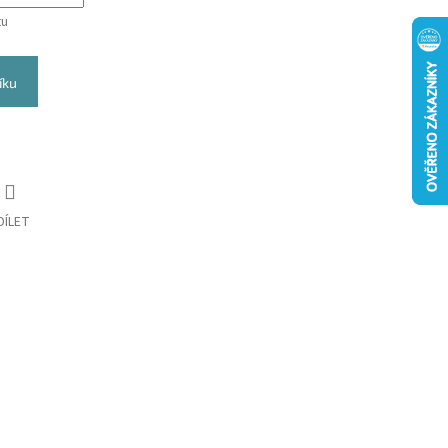
tu
íku
DÍLET