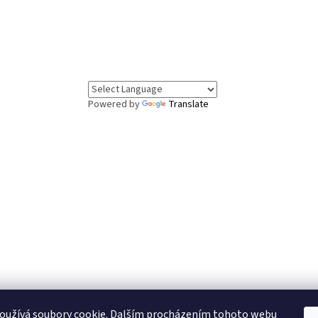
Powered by
Translate
oužívá soubory cookie. Dalším procházením tohoto webu
.8. až 7.8. čerpáme dovolenou. Objednávky v tomto období budou vyřízeny 