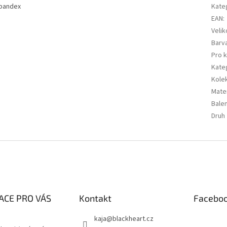
Spandex
Kate
EAN
:
Velik
Barv
Pro 
Kate
Kole
Mater
Balen
Druh
ACE PRO VÁS
Kontakt
Facebo
kaja
@
blackheart.cz