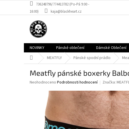
Přejít
736248796/774413782 (Po-Pá 9:00 -
na
16:00)
kaja@blackheart.cz
obsah
NOVINKY
Pánské oblečení
Dámské Oblečení
Domů
MEATFLY
Pánské spodní prádlo
Mea
Meatfly pánské boxerky Balb
Průměrné
Neohodnoceno
Podrobnosti hodnocení
Značka:
MEATF
hodnocení
produktu
je
0,0
z
5
hvězdiček.