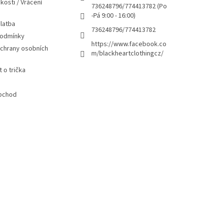
kosti / Vrácení
736248796/774413782 (Po
-Pá 9:00 - 16:00)
latba
736248796/774413782
podmínky
https://www.facebook.co
chrany osobních
m/blackheartclothingcz/
 o trička
bchod