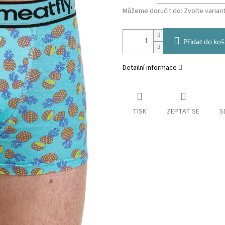
Můžeme doručit do:
Zvolte varian
Přidat do koš
Detailní informace
TISK
ZEPTAT SE
S