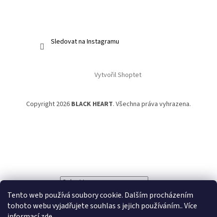
Sledovat na Instagramu
Vytvořil Shoptet
Copyright 2026
BLACK HEART
. Všechna práva vyhrazena.
Powered by
Translate
Tento web používá soubory cookie. Dalším procházením
tohoto webu vyjadřujete souhlas s jejich používáním.. Více
informací
zde
.