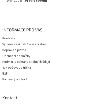
Druh zboží
:
Prádlo spodní
Z
á
p
a
INFORMACE PRO VÁS
t
Kontakty
í
Výměna velikosti / Vrácení zboží
Doprava a platba
Obchodní podmínky
Podmínky ochrany osobních údajů
Jak pečovat o trička
B2B
Kamenný obchod
Kontakt