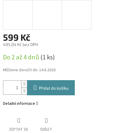
599 Kč
495,04 Kč bez DPH
Měrná
Do 2 až 4 dnů
(1 ks)
cena:
Můžeme doručit do:
14.8.2026
Přidat do košíku
Detailní informace
ZEPTAT SE
SDÍLET