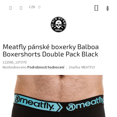
Přejít
NÁKUP
na
CZK
obsah
KOŠÍK
Meatfly pánské boxerky Balboa
Boxershorts Double Pack Black
122565_107370
Průměrné
Neohodnoceno
Podrobnosti hodnocení
Značka:
MEATFLY
hodnocení
produktu
je
0,0
z
5
hvězdiček.