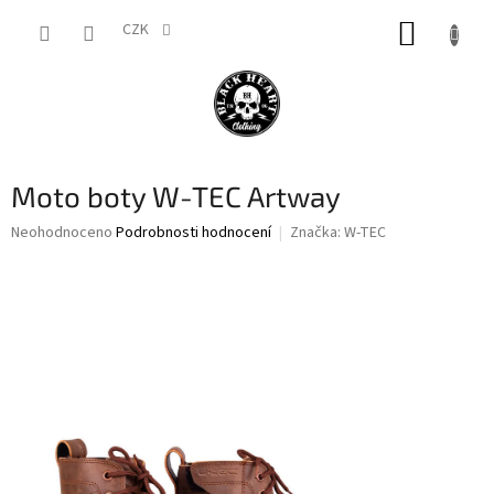
Přejít
NÁKUP
na
CZK
obsah
KOŠÍK
Moto boty W-TEC Artway
Průměrné
Neohodnoceno
Podrobnosti hodnocení
Značka:
W-TEC
hodnocení
produktu
je
0,0
z
5
hvězdiček.