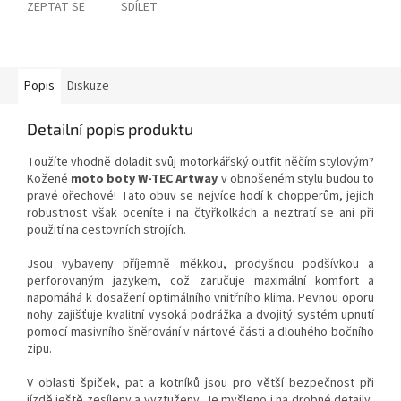
ZEPTAT SE
SDÍLET
Popis
Diskuze
Detailní popis produktu
Toužíte vhodně doladit svůj motorkářský outfit něčím stylovým?
Kožené
moto boty W-TEC Artway
v obnošeném stylu budou to
pravé ořechové! Tato obuv se nejvíce hodí k chopperům, jejich
robustnost však oceníte i na čtyřkolkách a neztratí se ani při
použití na cestovních strojích.
Jsou vybaveny příjemně měkkou, prodyšnou podšívkou a
perforovaným jazykem, což zaručuje maximální komfort a
napomáhá k dosažení optimálního vnitřního klima. Pevnou oporu
nohy zajišťuje kvalitní vysoká podrážka a dvojitý systém upnutí
pomocí masivního šněrování v nártové části a dlouhého bočního
zipu.
V oblasti špiček, pat a kotníků jsou pro větší bezpečnost při
jízdě ještě zesíleny a vyztuženy. Je myšleno i na drobné detaily,