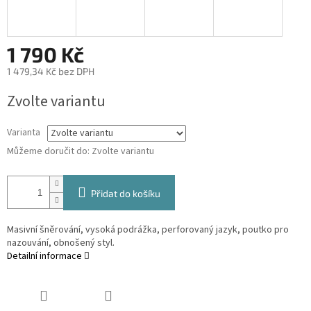
1 790 Kč
1 479,34 Kč bez DPH
Měrná
Zvolte variantu
cena:
Varianta
Můžeme doručit do:
Zvolte variantu
Přidat do košíku
Masivní šněrování, vysoká podrážka, perforovaný jazyk, poutko pro
nazouvání, obnošený styl.
Detailní informace