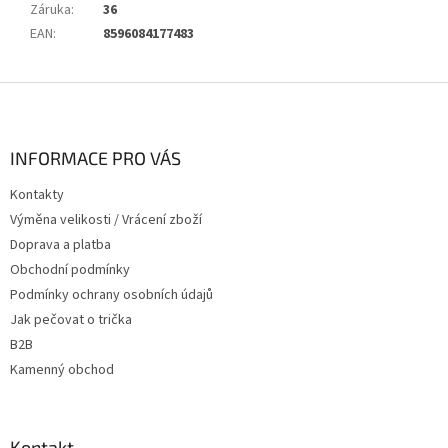
Záruka
:
36
EAN
:
8596084177483
Z
á
p
a
INFORMACE PRO VÁS
t
Kontakty
í
Výměna velikosti / Vrácení zboží
Doprava a platba
Obchodní podmínky
Podmínky ochrany osobních údajů
Jak pečovat o trička
B2B
Kamenný obchod
Kontakt