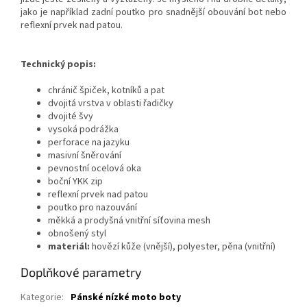
jako je například zadní poutko pro snadnější obouvání bot nebo
reflexní prvek nad patou.
Technický popis:
chránič špiček, kotníků a pat
dvojitá vrstva v oblasti řadičky
dvojité švy
vysoká podrážka
perforace na jazyku
masivní šněrování
pevnostní ocelová oka
boční YKK zip
reflexní prvek nad patou
poutko pro nazouvání
měkká a prodyšná vnitřní síťovina mesh
obnošený styl
materiál:
hovězí kůže (vnější), polyester, pěna (vnitřní)
Doplňkové parametry
Kategorie
:
Pánské nízké moto boty