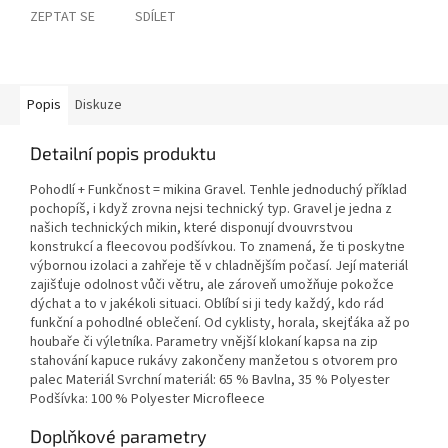
ZEPTAT SE
SDÍLET
Popis
Diskuze
Detailní popis produktu
Pohodlí + Funkčnost = mikina Gravel. Tenhle jednoduchý příklad
pochopíš, i když zrovna nejsi technický typ. Gravel je jedna z
našich technických mikin, které disponují dvouvrstvou
konstrukcí a fleecovou podšívkou. To znamená, že ti poskytne
výbornou izolaci a zahřeje tě v chladnějším počasí. Její materiál
zajišťuje odolnost vůči větru, ale zároveň umožňuje pokožce
dýchat a to v jakékoli situaci. Oblíbí si ji tedy každý, kdo rád
funkční a pohodlné oblečení. Od cyklisty, horala, skejťáka až po
houbaře či výletníka. Parametry vnější klokaní kapsa na zip
stahování kapuce rukávy zakončeny manžetou s otvorem pro
palec Materiál Svrchní materiál: 65 % Bavlna, 35 % Polyester
Podšívka: 100 % Polyester Microfleece
Doplňkové parametry