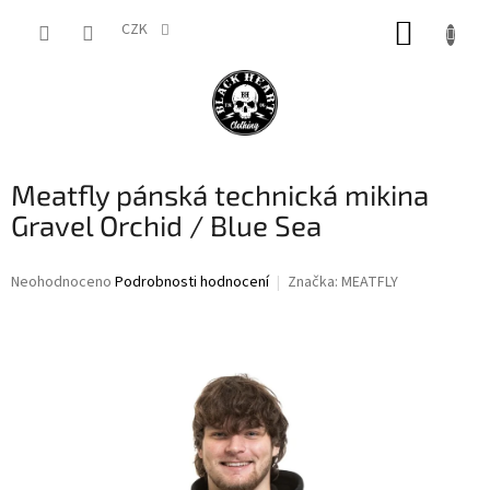
Přejít
NÁKUP
na
CZK
obsah
KOŠÍK
Meatfly pánská technická mikina
Gravel Orchid / Blue Sea
Průměrné
Neohodnoceno
Podrobnosti hodnocení
Značka:
MEATFLY
hodnocení
produktu
je
0,0
z
5
hvězdiček.