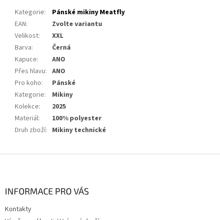
Kategorie
:
Pánské mikiny Meatfly
EAN
:
Zvolte variantu
Velikost
:
XXL
Barva
:
Černá
Kapuce
:
ANO
Přes hlavu
:
ANO
Pro koho
:
Pánské
Kategorie
:
Mikiny
Kolekce
:
2025
Materiál
:
100% polyester
Druh zboží
:
Mikiny technické
Z
á
p
a
INFORMACE PRO VÁS
t
Kontakty
í