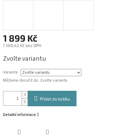
1 899 Kč
1 569,42 Kč bez DPH
Měrná
Zvolte variantu
cena:
Varianta
Můžeme doručit do:
Zvolte variantu
Přidat do košíku
Detailní informace