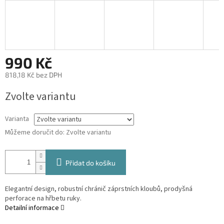
990 Kč
818,18 Kč bez DPH
Měrná
Zvolte variantu
cena:
Varianta
Můžeme doručit do:
Zvolte variantu
Přidat do košíku
Elegantní design, robustní chránič záprstních kloubů, prodyšná
perforace na hřbetu ruky.
Detailní informace