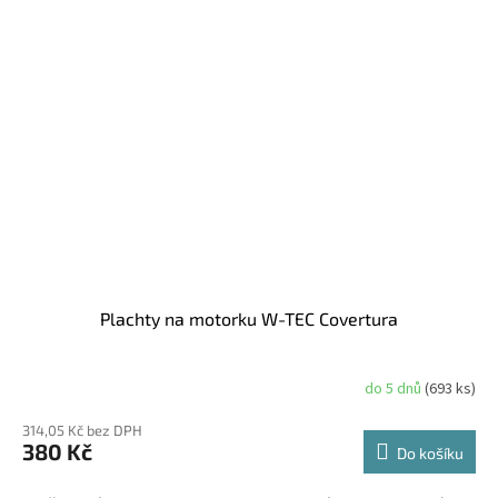
Plachty na motorku W-TEC Covertura
do 5 dnů
(693 ks)
314,05 Kč bez DPH
380 Kč
Do košíku