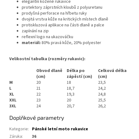
elegantní kožené rukavice
protektory záprstních kloubů z polyuretanu
prodyšná perforace na hřbetu ruky
dvojitá vrstva kůže na kritických místech dlaně
protiskluzová aplikace na části dlaně a palce
zapínání na zip
reflexní logo na ukazováčku
materiál:
80% pravá kůže, 20% polyester
Velikostní tabulka (rozměry rukavic):
Obvod dlaně
Délka po
Celková délka
(cm)
zápěstí (cm)
(cm)
M
20
18
23,5
L
21
18,7
24,2
XL
22
19,3
24,8
XXL
23
20
25,5
3XL
24
20,7
26,2
Doplňkové parametry
Kategorie
:
Pánské letní moto rukavice
Záruka
:
36