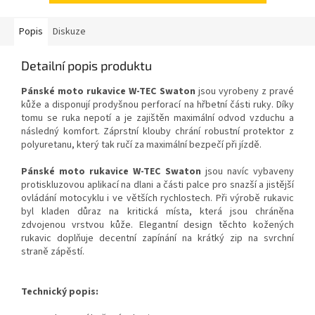
Popis
Diskuze
Detailní popis produktu
Pánské moto rukavice W-TEC Swaton
jsou vyrobeny z pravé
kůže a disponují prodyšnou perforací na hřbetní části ruky. Díky
tomu se ruka nepotí a je zajištěn maximální odvod vzduchu a
následný komfort. Záprstní klouby chrání robustní protektor z
polyuretanu, který tak ručí za maximální bezpečí při jízdě.
Pánské moto rukavice W-TEC Swaton
jsou navíc vybaveny
protiskluzovou aplikací na dlani a části palce pro snazší a jistější
ovládání motocyklu i ve větších rychlostech. Při výrobě rukavic
byl kladen důraz na kritická místa, která jsou chráněna
zdvojenou vrstvou kůže. Elegantní design těchto kožených
rukavic doplňuje decentní zapínání na krátký zip na svrchní
straně zápěstí.
Technický popis: