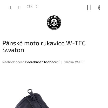
Přejít
NÁKUP
na
CZK
obsah
KOŠÍK
Pánské moto rukavice W-TEC
Swaton
Průměrné
Neohodnoceno
Podrobnosti hodnocení
Značka:
W-TEC
hodnocení
produktu
je
0,0
z
5
hvězdiček.