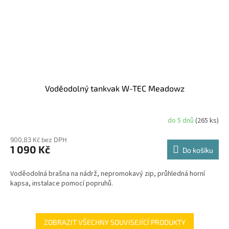
Voděodolný tankvak W-TEC Meadowz
do 5 dnů
(265 ks)
900,83 Kč bez DPH
1 090 Kč
Do košíku
Voděodolná brašna na nádrž, nepromokavý zip, průhledná horní
kapsa, instalace pomocí popruhů.
ZOBRAZIT VŠECHNY SOUVISEJÍCÍ PRODUKTY