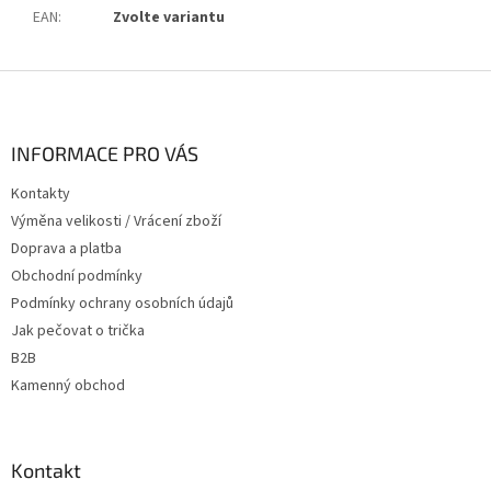
EAN
:
Zvolte variantu
Z
á
p
a
INFORMACE PRO VÁS
t
Kontakty
í
Výměna velikosti / Vrácení zboží
Doprava a platba
Obchodní podmínky
Podmínky ochrany osobních údajů
Jak pečovat o trička
B2B
Kamenný obchod
Kontakt