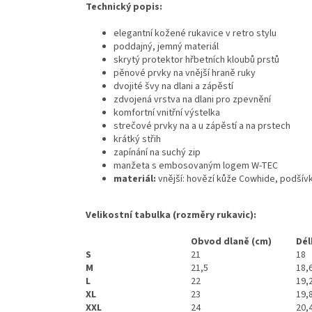
Technický popis:
elegantní kožené rukavice v retro stylu
poddajný, jemný materiál
skrytý protektor hřbetních kloubů prstů
pěnové prvky na vnější hraně ruky
dvojité švy na dlani a zápěstí
zdvojená vrstva na dlani pro zpevnění
komfortní vnitřní výstelka
strečové prvky na a u zápěstí a na prstech
krátký střih
zapínání na suchý zip
manžeta s embosovaným logem W-TEC
materiál:
vnější: hovězí kůže Cowhide, podšívk
Velikostní tabulka (rozměry rukavic):
Obvod dlaně (cm)
Dél
S
21
18
M
21,5
18,
L
22
19,
XL
23
19,
XXL
24
20,