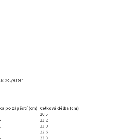
a: polyester
ka po zápěstí (cm)
Celková délka (cm)
20,5
6
21,2
2
21,9
8
22,6
4
23,3