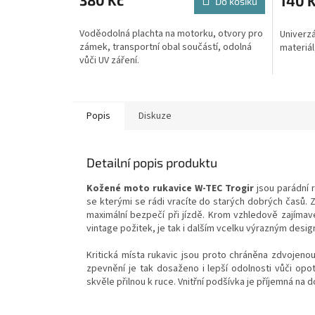
380 Kč
140 
Do košíku
Voděodolná plachta na motorku, otvory pro
Univerzá
zámek, transportní obal součástí, odolná
materiál
vůči UV záření.
Popis
Diskuze
Detailní popis produktu
Kožené moto rukavice W-TEC Trogir
jsou parádní r
se kterými se rádi vracíte do starých dobrých časů. Zá
maximální bezpečí při jízdě. Krom vzhledově zajímav
vintage požitek, je tak i dalším vcelku výrazným des
Kritická místa rukavic jsou proto chráněna zdvojenou
zpevnění je tak dosaženo i lepší odolnosti vůči opot
skvěle přilnou k ruce. Vnitřní podšívka je příjemná na 