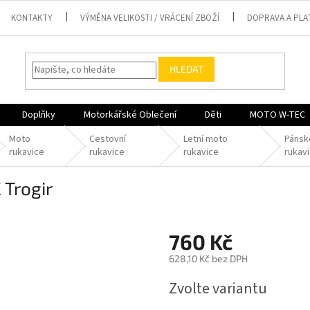
KONTAKTY
VÝMĚNA VELIKOSTI / VRÁCENÍ ZBOŽÍ
DOPRAVA A PLA
HLEDAT
Doplňky
Motorkářské Oblečení
Děti
MOTO W-TEC
Moto
Cestovní
Letní moto
Pánsk
rukavice
rukavice
rukavice
rukav
Trogir
760 Kč
628,10 Kč bez DPH
Měrná
Zvolte variantu
cena: