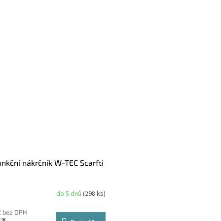
unkční nákrčník W-TEC Scarfti
do 5 dnů
(298 ks)
č bez DPH