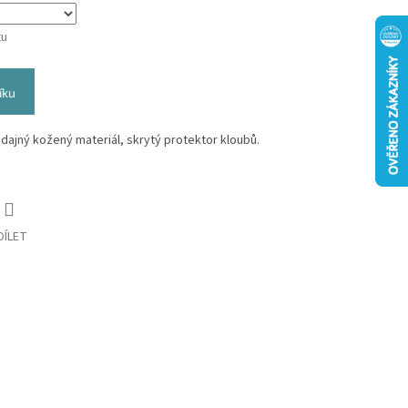
tu
íku
ddajný kožený materiál, skrytý protektor kloubů.
DÍLET