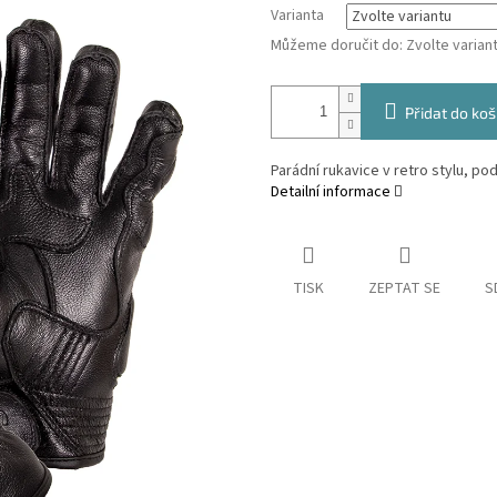
Varianta
Můžeme doručit do:
Zvolte varian
Přidat do koš
Parádní rukavice v retro stylu, po
Detailní informace
TISK
ZEPTAT SE
S