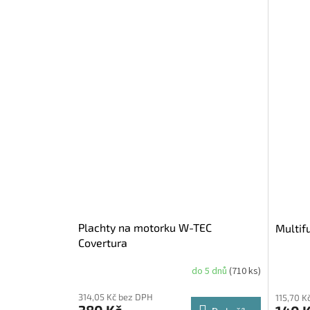
Plachty na motorku W-TEC
Multif
Covertura
do 5 dnů
(710 ks)
314,05 Kč bez DPH
115,70 K