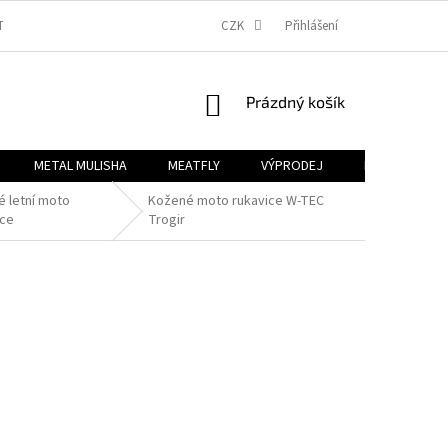
TBA
OBCHODNÍ PODMÍNKY
PODMÍNKY OCHRANY OSOBNÍCH ÚDAJŮ
CZK
Přihlášení
NÁKUPNÍ
Prázdný košík
KOŠÍK
METAL MULISHA
MEATFLY
VÝPRODEJ
B2B
Zn
é letní moto
Kožené moto rukavice W-TEC
ice
Trogir