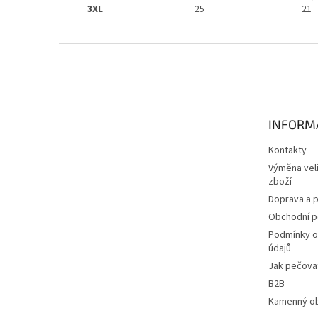
3XL
25
21
Z
á
p
a
t
INFORM
í
Kontakty
Výměna veli
zboží
Doprava a p
Obchodní 
Podmínky o
údajů
Jak pečovat
B2B
Kamenný o