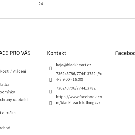
24
ACE PRO VÁS
Kontakt
Facebo
kaja
@
blackheart.cz
kosti / Vrácení
736248796/774413782 (Po
-Pá 9:00 - 16:00)
latba
736248796/774413782
podmínky
https://www.facebook.co
chrany osobních
m/blackheartclothingcz/
 o trička
bchod