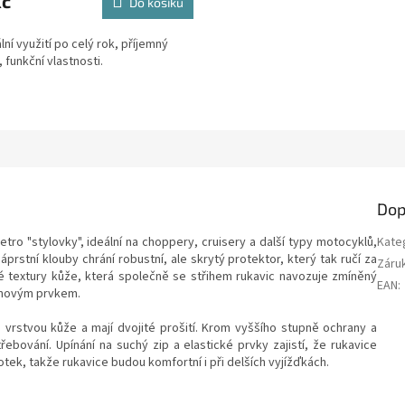
Kč
Do košíku
lní využití po celý rok, příjemný
, funkční vlastnosti.
Dop
etro "stylovky", ideální na choppery, cruisery a další typy motocyklů,
Kate
prstní klouby chrání robustní, ale skrytý protektor, který tak ručí za
Záru
é textury kůže, která společně se střihem rukavic navozuje zmíněný
EAN
:
ignovým prvkem.
 vrstvou kůže a mají dvojité prošití. Krom vyššího stupně ochrany a
řebování. Upínání na suchý zip a elastické prvky zajistí, že rukavice
dotek, takže rukavice budou komfortní i při delších vyjížďkách.