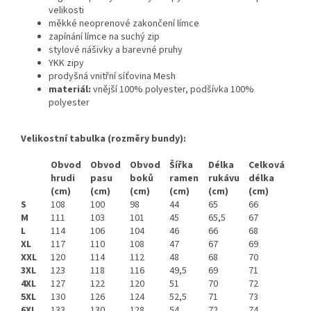
velikosti
měkké neoprenové zakončení límce
zapínání límce na suchý zip
stylové nášivky a barevné pruhy
YKK zipy
prodyšná vnitřní síťovina Mesh
materiál:
vnější 100% polyester, podšívka 100%
polyester
Velikostní tabulka (rozměry bundy):
Obvod
Obvod
Obvod
Šířka
Délka
Celková
hrudi
pasu
boků
ramen
rukávu
délka
(cm)
(cm)
(cm)
(cm)
(cm)
(cm)
S
108
100
98
44
65
66
M
111
103
101
45
65,5
67
L
114
106
104
46
66
68
XL
117
110
108
47
67
69
XXL
120
114
112
48
68
70
3XL
123
118
116
49,5
69
71
4XL
127
122
120
51
70
72
5XL
130
126
124
52,5
71
73
6XL
133
130
128
54
72
74