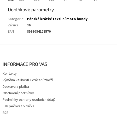
Doplňkové parametry
Kategorie
:
Pánské krátké textilní moto bundy
Záruka
:
36
EAN
:
8596084127570
Z
á
p
a
INFORMACE PRO VÁS
t
Kontakty
í
Výměna velikosti / Vrácení zboží
Doprava a platba
Obchodní podmínky
Podmínky ochrany osobních údajů
Jak pečovat o trička
B2B