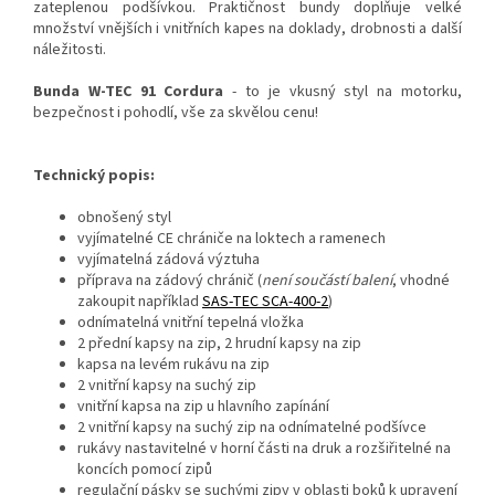
zateplenou podšívkou. Praktičnost bundy doplňuje velké
množství vnějších i vnitřních kapes na doklady, drobnosti a další
náležitosti.
Bunda W-TEC 91 Cordura
- to je vkusný styl na motorku,
bezpečnost i pohodlí, vše za skvělou cenu!
Technický popis:
obnošený styl
vyjímatelné CE chrániče na loktech a ramenech
vyjímatelná zádová výztuha
příprava na zádový chránič (
není součástí balení
, vhodné
zakoupit například
SAS-TEC SCA-400-2
)
odnímatelná vnitřní tepelná vložka
2 přední kapsy na zip, 2 hrudní kapsy na zip
kapsa na levém rukávu na zip
2 vnitřní kapsy na suchý zip
vnitřní kapsa na zip u hlavního zapínání
2 vnitřní kapsy na suchý zip na odnímatelné podšívce
rukávy nastavitelné v horní části na druk a rozšiřitelné na
koncích pomocí zipů
regulační pásky se suchými zipy v oblasti boků k upravení