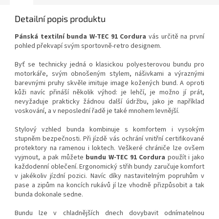
Detailní popis produktu
Pánská textilní bunda W-TEC 91 Cordura
vás určitě na první
pohled překvapí svým sportovně-retro designem.
Byť se technicky jedná o klasickou polyesterovou bundu pro
motorkáře, svým obnošeným stylem, nášivkami a výraznými
barevnými pruhy skvěle imituje image kožených bund. A oproti
kůži navíc přináší několik výhod: je lehčí, je možno jí prát,
nevyžaduje prakticky žádnou další údržbu, jako je například
voskování, a v neposlední řadě je také mnohem levnější.
Stylový vzhled bunda kombinuje s komfortem i vysokým
stupněm bezpečnosti. Při jízdě vás ochrání vnitřní certifikované
protektory na ramenou i loktech. Veškeré chrániče lze ovšem
vyjmout, a pak můžete
bundu W-TEC 91 Cordura
použít i jako
každodenní oblečení. Ergonomický střih bundy zaručuje komfort
v jakékoliv jízdní pozici. Navíc díky nastavitelným popruhům v
pase a zipům na koncích rukávů jí lze vhodně přizpůsobit a tak
bunda dokonale sedne.
Bundu lze v chladnějších dnech dovybavit odnímatelnou