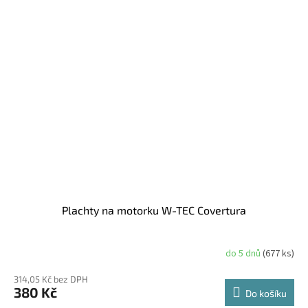
Plachty na motorku W-TEC Covertura
do 5 dnů
(677 ks)
314,05 Kč bez DPH
380 Kč
Do košíku