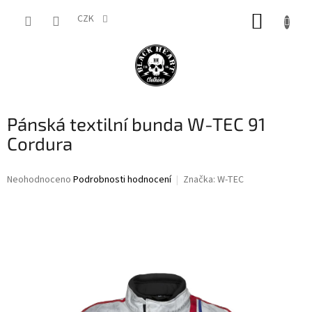
Přejít
NÁKUP
na
CZK
obsah
KOŠÍK
Pánská textilní bunda W-TEC 91
Cordura
Průměrné
Neohodnoceno
Podrobnosti hodnocení
Značka:
W-TEC
hodnocení
produktu
je
0,0
z
5
hvězdiček.