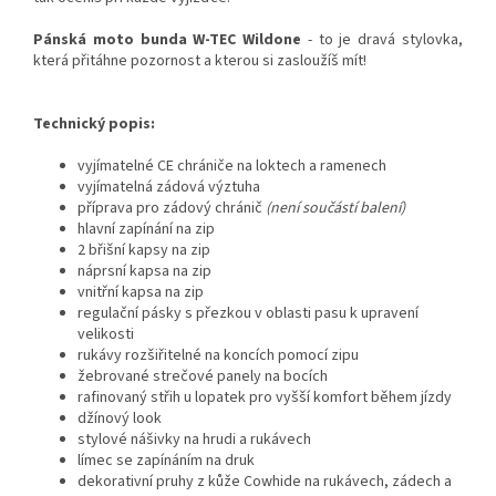
Pánská moto bunda W-TEC Wildone
- to je dravá stylovka,
která přitáhne pozornost a kterou si zasloužíš mít!
Technický popis:
vyjímatelné CE chrániče na loktech a ramenech
vyjímatelná zádová výztuha
příprava pro zádový chránič
(není součástí balení)
hlavní zapínání na zip
2 břišní kapsy na zip
náprsní kapsa na zip
vnitřní kapsa na zip
regulační pásky s přezkou v oblasti pasu k upravení
velikosti
rukávy rozšiřitelné na koncích pomocí zipu
žebrované strečové panely na bocích
rafinovaný střih u lopatek pro vyšší komfort během jízdy
džínový look
stylové nášivky na hrudi a rukávech
límec se zapínáním na druk
dekorativní pruhy z kůže Cowhide na rukávech, zádech a