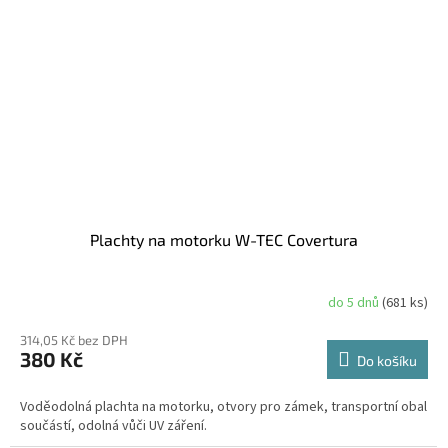
Plachty na motorku W-TEC Covertura
do 5 dnů
(681 ks)
314,05 Kč bez DPH
380 Kč
Do košíku
Voděodolná plachta na motorku, otvory pro zámek, transportní obal
součástí, odolná vůči UV záření.