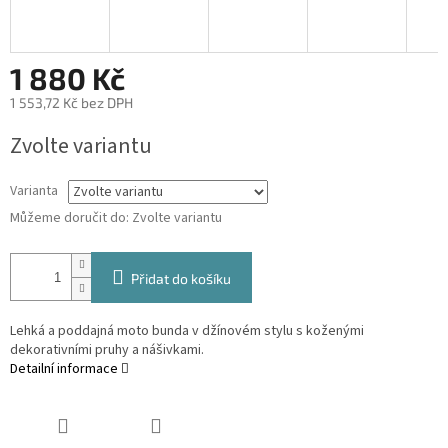
1 880 Kč
1 553,72 Kč bez DPH
Měrná
Zvolte variantu
cena:
Varianta
Můžeme doručit do:
Zvolte variantu
Přidat do košíku
Lehká a poddajná moto bunda v džínovém stylu s koženými
dekorativními pruhy a nášivkami.
Detailní informace