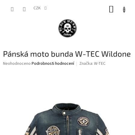
Přejít
NÁKUP
na
CZK
obsah
KOŠÍK
Pánská moto bunda W-TEC Wildone
Průměrné
Neohodnoceno
Podrobnosti hodnocení
Značka:
W-TEC
hodnocení
produktu
je
0,0
z
5
hvězdiček.