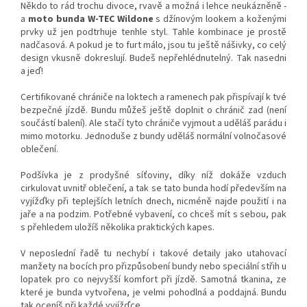
Někdo to rád trochu divoce, rvavě a možná i lehce neukázněně -
a
moto bunda W-TEC Wildone
s džínovým lookem a koženými
prvky už jen podtrhuje tenhle styl. Tahle kombinace je prostě
nadčasová. A pokud je to furt málo, jsou tu ještě nášivky, co celý
design vkusně dokreslují. Budeš nepřehlédnutelný. Tak nasedni
a jeď!
Certifikované chrániče na loktech a ramenech pak přispívají k tvé
bezpečné jízdě. Bundu můžeš ještě doplnit o chránič zad (není
součástí balení). Ale stačí tyto chrániče vyjmout a uděláš parádu i
mimo motorku. Jednoduše z bundy uděláš normální volnočasové
oblečení.
Podšívka je z prodyšné síťoviny, díky níž dokáže vzduch
cirkulovat uvnitř oblečení, a tak se tato bunda hodí především na
vyjížďky při teplejších letních dnech, nicméně najde použití i na
jaře a na podzim. Potřebné vybavení, co chceš mít s sebou, pak
s přehledem uložíš několika praktických kapes.
V neposlední řadě tu nechybí i takové detaily jako utahovací
manžety na bocích pro přizpůsobení bundy nebo speciální střih u
lopatek pro co nejvyšší komfort při jízdě. Samotná tkanina, ze
které je bunda vytvořena, je velmi pohodlná a poddajná. Bundu
tak oceníš při každé vyjížďce.