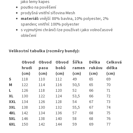
jako lemy kapes
poutko na pověšení
prodyšná vnitřní síťovina Mesh
materiál:
vnější: 88% bavlna, 10% polyester, 2%
spandex; vnitřní: 100% polyester
s vyjmutými chrániči lze používat i jako volnočasové
oblečení
Velikostní tabulka (rozměry bundy):
Obvod
Obvod
Obvod
Šířka
Délka
Celková
hrudi
pasu
boků
ramen
rukávu
délka
(cm)
(cm)
(cm)
(cm)
(cm)
(cm)
S
118
110
112
49
65
69
M
122
114
116
50,5
65
70
L
126
118
120
52
66
71
XL
130
122
124
53,5
66
72
XXL
134
126
128
54
67
73
3XL
138
130
132
55,5
67
74
4XL
142
134
136
57
68
75
5XL
146
138
140
58
68
76
6XL
150
142
144
59
69
77