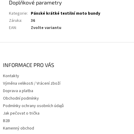
Doplňkové parametry
Kategorie
:
Pánské krátké textilní moto bundy
Záruka
:
36
EAN
:
Zvolte variantu
Z
á
p
a
INFORMACE PRO VÁS
t
Kontakty
í
Výměna velikosti / Vrácení zboží
Doprava a platba
Obchodní podmínky
Podmínky ochrany osobních údajů
Jak pečovat o trička
B2B
Kamenný obchod