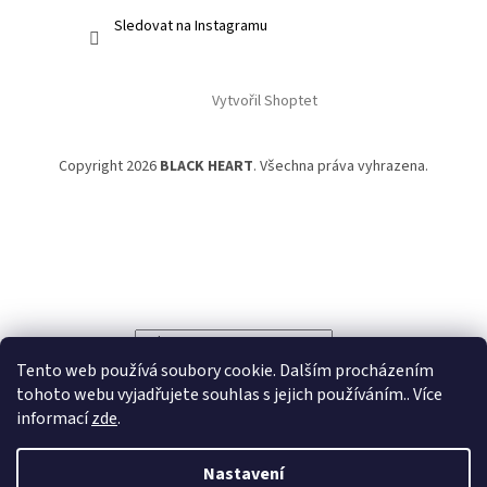
Sledovat na Instagramu
Vytvořil Shoptet
Copyright 2026
BLACK HEART
. Všechna práva vyhrazena.
Powered by
Translate
Tento web používá soubory cookie. Dalším procházením
tohoto webu vyjadřujete souhlas s jejich používáním.. Více
informací
zde
.
Nastavení