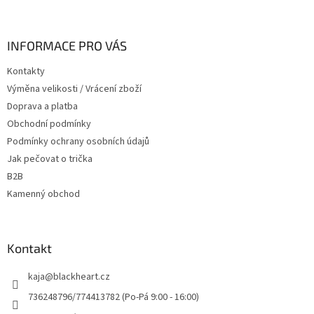
á
p
a
INFORMACE PRO VÁS
t
Kontakty
í
Výměna velikosti / Vrácení zboží
Doprava a platba
Obchodní podmínky
Podmínky ochrany osobních údajů
Jak pečovat o trička
B2B
Kamenný obchod
Kontakt
kaja
@
blackheart.cz
736248796/774413782 (Po-Pá 9:00 - 16:00)