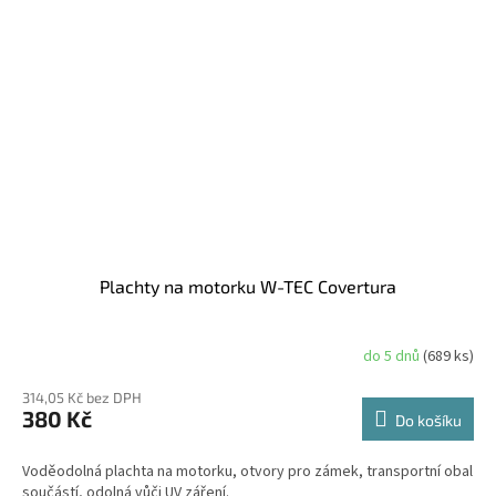
Plachty na motorku W-TEC Covertura
do 5 dnů
(689 ks)
314,05 Kč bez DPH
380 Kč
Do košíku
Voděodolná plachta na motorku, otvory pro zámek, transportní obal
součástí, odolná vůči UV záření.