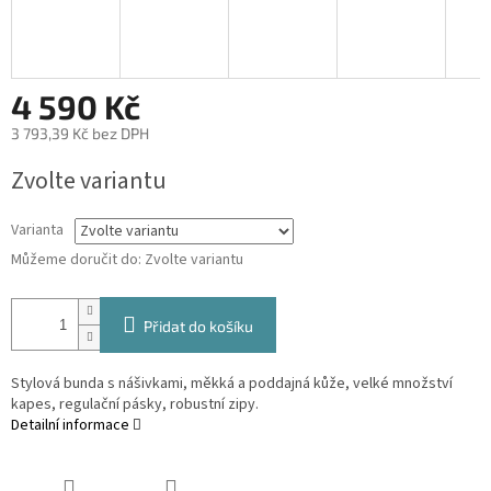
4 590 Kč
3 793,39 Kč bez DPH
Měrná
Zvolte variantu
cena:
Varianta
Můžeme doručit do:
Zvolte variantu
Přidat do košíku
Stylová bunda s nášivkami, měkká a poddajná kůže, velké množství
kapes, regulační pásky, robustní zipy.
Detailní informace