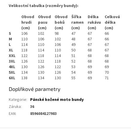
Velikostní tabulka (rozměry bundy):
Obvod
Obvod
Obvod
Šířka
Délka
Celková
hrudi
pasu
boků
ramen
rukávu
délka
(cm)
(cm)
(cm)
(cm)
(cm)
(cm)
S
106
102
98
47
67
66
M
110
106
102
48
67
66
L
114
110
106
49
67
67
XL
118
114
110
50
68
67
XXL
122
118
114
51
68
68
3XL
126
122
118
52
68
68
4XL
130
126
122
53
69
69
5XL
134
130
126
54
69
70
6XL
138
134
130
55
69
71
Doplňkové parametry
Kategorie
:
Pánské kožené moto bundy
Záruka
:
36
EAN
:
8596084127983
Z