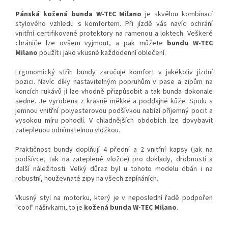
Pánská kožená bunda W-TEC Milano
je skvělou kombinací
stylového vzhledu s komfortem. Při jízdě vás navíc ochrání
vnitřní certifikované protektory na ramenou a loktech. Veškeré
chrániče lze ovšem vyjmout, a pak můžete
bundu W-TEC
Milano
použít i jako vkusné každodenní oblečení.
Ergonomický střih bundy zaručuje komfort v jakékoliv jízdní
pozici. Navíc díky nastavitelným popruhům v pase a zipům na
koncích rukávů jí lze vhodně přizpůsobit a tak bunda dokonale
sedne. Je vyrobena z krásně měkké a poddajné kůže. Spolu s
jemnou vnitřní polyesterovou podšívkou nabízí příjemný pocit a
vysokou míru pohodlí. V chladnějších obdobích lze dovybavit
zateplenou odnímatelnou vložkou.
Praktičnost bundy doplňují 4 přední a 2 vnitřní kapsy (jak na
podšívce, tak na zateplené vložce) pro doklady, drobnosti a
další náležitosti. Velký důraz byl u tohoto modelu dbán i na
robustní, houževnaté zipy na všech zapínáních.
Vkusný styl na motorku, který je v neposlední řadě podpořen
"cool" nášivkami, to je
kožená bunda W-TEC Milano
.