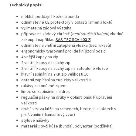
Technický popis:
měkká, poddajná kožená bunda
odnímatelné CE protektory v oblasti ramen a loktů
vyjímatelná zádová výztuha
příprava na zádový chránič (
není součástí balení
, vhodné
zakoupit například
SAS-TEC SCA-400-2
)
odnímatelná vnitřní zateplená vložka (bez rukávů)
ergonomicky tvarovaná pro ideální jízdní pozici
4 vnější kapsy na zip
2 vnitřní kapsy na suchý zip
2 vnitřní kapsy na suchý zip na zateplené vložce
hlavní zapínání na YKK zip velikosti 10
ostatní zapínání na YKK zipy velikosti 8
rukávy zakončené zipem
límec se zapínáním na druk
regulační pásky na druky v oblasti pasu k upravení
velikosti
druhá vrstva kůže na ramenech, bedrech a loktech s
prošíváním (diamantový vzor)
stylové nášivky
materiál:
ovčí kůže (bunda), polyester (podšívka)