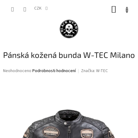
Přejít
NÁKUP
na
CZK
obsah
KOŠÍK
Pánská kožená bunda W-TEC Milano
Průměrné
Neohodnoceno
Podrobnosti hodnocení
Značka:
W-TEC
hodnocení
produktu
je
0,0
z
5
hvězdiček.