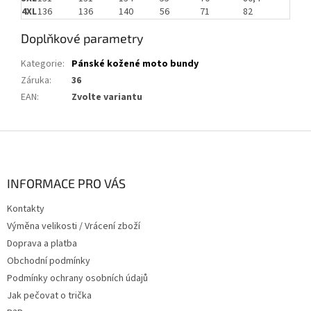
4XL
136
136
140
56
71
82
Doplňkové parametry
Kategorie
:
Pánské kožené moto bundy
Záruka
:
36
EAN
:
Zvolte variantu
Z
á
p
a
INFORMACE PRO VÁS
t
Kontakty
í
Výměna velikosti / Vrácení zboží
Doprava a platba
Obchodní podmínky
Podmínky ochrany osobních údajů
Jak pečovat o trička