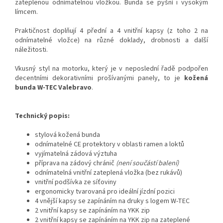
zateplenou odnímatelnou vložkou. Bunda se pyšní i vysokým
límcem.
Praktičnost doplňují 4 přední a 4 vnitřní kapsy (z toho 2 na
odnímatelné vložce) na různé doklady, drobnosti a další
náležitosti.
Vkusný styl na motorku, který je v neposlední řadě podpořen
decentními dekorativními prošívanými panely, to je
kožená
bunda W-TEC Valebravo
.
Technický popis:
stylová kožená bunda
odnímatelné CE protektory v oblasti ramen a loktů
vyjímatelná zádová výztuha
příprava na zádový chránič
(není součástí balení)
odnímatelná vnitřní zateplená vložka (bez rukávů)
vnitřní podšívka ze síťoviny
ergonomicky tvarovaná pro ideální jízdní pozici
4 vnější kapsy se zapínáním na druky s logem W-TEC
2 vnitřní kapsy se zapínáním na YKK zip
2 vnitřní kapsy se zapínáním na YKK zip na zateplené