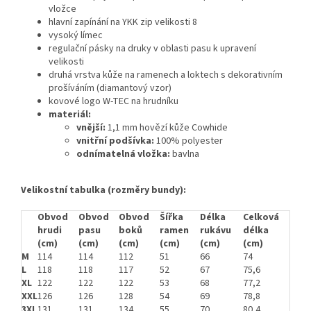
vložce
hlavní zapínání na YKK zip velikosti 8
vysoký límec
regulační pásky na druky v oblasti pasu k upravení
velikosti
druhá vrstva kůže na ramenech a loktech s dekorativním
prošíváním (diamantový vzor)
kovové logo W-TEC na hrudníku
materiál:
vnější:
1,1 mm hovězí kůže Cowhide
vnitřní podšívka:
100% polyester
odnímatelná vložka:
bavlna
Velikostní tabulka (rozměry bundy):
Obvod
Obvod
Obvod
Šířka
Délka
Celková
hrudi
pasu
boků
ramen
rukávu
délka
(cm)
(cm)
(cm)
(cm)
(cm)
(cm)
M
114
114
112
51
66
74
L
118
118
117
52
67
75,6
XL
122
122
122
53
68
77,2
XXL
126
126
128
54
69
78,8
3XL
131
131
134
55
70
80,4