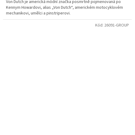
Von Dutch je americká módní značka posmrtně pojmenovaná po
Kennym Howardovi, alias „Von Dutch“, americkém motocyklovém
mechanikovi, umělci a pinstriperovi.
Kód:
26091-GROUP