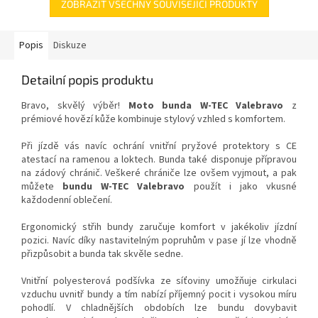
ZOBRAZIT VŠECHNY SOUVISEJÍCÍ PRODUKTY
Popis
Diskuze
Detailní popis produktu
Bravo, skvělý výběr!
Moto bunda W-TEC Valebravo
z
prémiové hovězí kůže kombinuje stylový vzhled s komfortem.
Při jízdě vás navíc ochrání vnitřní pryžové protektory s CE
atestací na ramenou a loktech. Bunda také disponuje přípravou
na zádový chránič. Veškeré chrániče lze ovšem vyjmout, a pak
můžete
bundu W-TEC Valebravo
použít i jako vkusné
každodenní oblečení.
Ergonomický střih bundy zaručuje komfort v jakékoliv jízdní
pozici. Navíc díky nastavitelným popruhům v pase jí lze vhodně
přizpůsobit a bunda tak skvěle sedne.
Vnitřní polyesterová podšívka ze síťoviny umožňuje cirkulaci
vzduchu uvnitř bundy a tím nabízí příjemný pocit i vysokou míru
pohodlí. V chladnějších obdobích lze bundu dovybavit