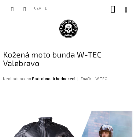
Přejít
NÁKUP
na
CZK
obsah
KOŠÍK
Kožená moto bunda W-TEC
Valebravo
Průměrné
Neohodnoceno
Podrobnosti hodnocení
Značka:
W-TEC
hodnocení
produktu
je
0,0
z
5
hvězdiček.