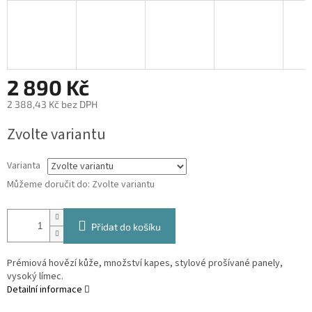
2 890 Kč
2 388,43 Kč bez DPH
Měrná
Zvolte variantu
cena:
Varianta
Můžeme doručit do:
Zvolte variantu
Přidat do košíku
Prémiová hovězí kůže, množství kapes, stylové prošívané panely,
vysoký límec.
Detailní informace