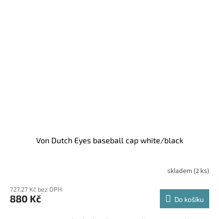
Von Dutch Eyes baseball cap white/black
skladem
(2 ks)
727,27 Kč bez DPH
880 Kč
Do košíku