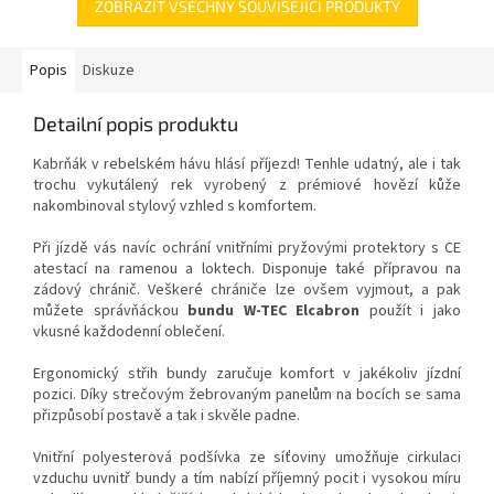
ZOBRAZIT VŠECHNY SOUVISEJÍCÍ PRODUKTY
Popis
Diskuze
Detailní popis produktu
Kabrňák v rebelském hávu hlásí příjezd! Tenhle udatný, ale i tak
trochu vykutálený rek vyrobený z prémiové hovězí kůže
nakombinoval stylový vzhled s komfortem.
Při jízdě vás navíc ochrání vnitřními pryžovými protektory s CE
atestací na ramenou a loktech. Disponuje také přípravou na
zádový chránič. Veškeré chrániče lze ovšem vyjmout, a pak
můžete správňáckou
bundu W-TEC Elcabron
použít i jako
vkusné každodenní oblečení.
Ergonomický střih bundy zaručuje komfort v jakékoliv jízdní
pozici. Díky strečovým žebrovaným panelům na bocích se sama
přizpůsobí postavě a tak i skvěle padne.
Vnitřní polyesterová podšívka ze síťoviny umožňuje cirkulaci
vzduchu uvnitř bundy a tím nabízí příjemný pocit i vysokou míru