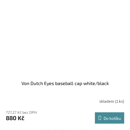
Von Dutch Eyes baseball cap white/black
skladem
(2 ks)
727,27 Kč bez DPH
880 Kč
Do košíku