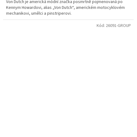
Von Dutch je americká módní značka posmrtně pojmenovaná po
Kennym Howardovi, alias „Von Dutch“, americkém motocyklovém
mechanikovi, umělci a pinstriperovi.
Kód:
26091-GROUP