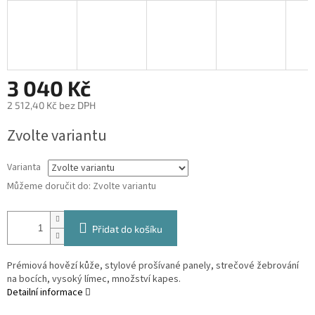
3 040 Kč
2 512,40 Kč bez DPH
Měrná
Zvolte variantu
cena:
Varianta
Můžeme doručit do:
Zvolte variantu
Přidat do košíku
Prémiová hovězí kůže, stylové prošívané panely, strečové žebrování
na bocích, vysoký límec, množství kapes.
Detailní informace