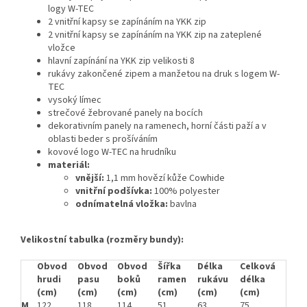
logy W-TEC
2 vnitřní kapsy se zapínáním na YKK zip
2 vnitřní kapsy se zapínáním na YKK zip na zateplené
vložce
hlavní zapínání na YKK zip velikosti 8
rukávy zakončené zipem a manžetou na druk s logem W-
TEC
vysoký límec
strečové žebrované panely na bocích
dekorativním panely na ramenech, horní části paží a v
oblasti beder s prošíváním
kovové logo W-TEC na hrudníku
materiál:
vnější:
1,1 mm hovězí kůže Cowhide
vnitřní podšívka:
100% polyester
odnímatelná vložka:
bavlna
Velikostní tabulka (rozměry bundy):
Obvod
Obvod
Obvod
Šířka
Délka
Celková
hrudi
pasu
boků
ramen
rukávu
délka
(cm)
(cm)
(cm)
(cm)
(cm)
(cm)
M
122
118
114
51
63
75