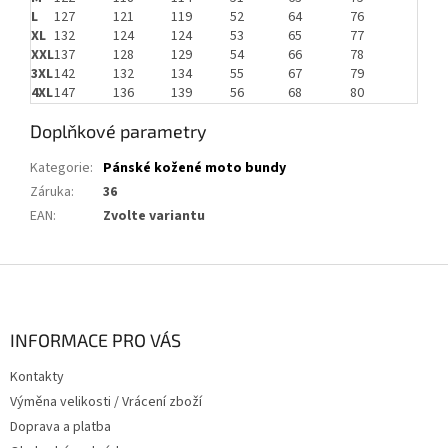
L
127
121
119
52
64
76
XL
132
124
124
53
65
77
XXL
137
128
129
54
66
78
3XL
142
132
134
55
67
79
4XL
147
136
139
56
68
80
Doplňkové parametry
Kategorie
:
Pánské kožené moto bundy
Záruka
:
36
EAN
:
Zvolte variantu
Z
á
p
a
INFORMACE PRO VÁS
t
Kontakty
í
Výměna velikosti / Vrácení zboží
Doprava a platba