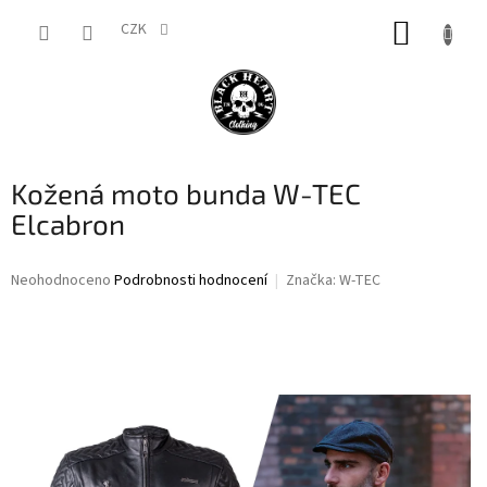
Přejít
NÁKUP
na
CZK
obsah
KOŠÍK
Kožená moto bunda W-TEC
Elcabron
Průměrné
Neohodnoceno
Podrobnosti hodnocení
Značka:
W-TEC
hodnocení
produktu
je
0,0
z
5
hvězdiček.