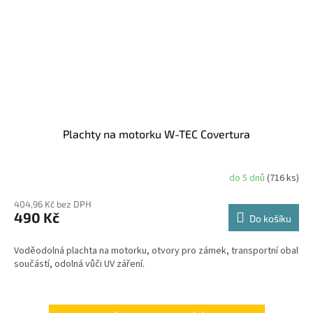
Plachty na motorku W-TEC Covertura
do 5 dnů
(716 ks)
404,96 Kč bez DPH
490 Kč
Do košíku
Voděodolná plachta na motorku, otvory pro zámek, transportní obal
součástí, odolná vůči UV záření.