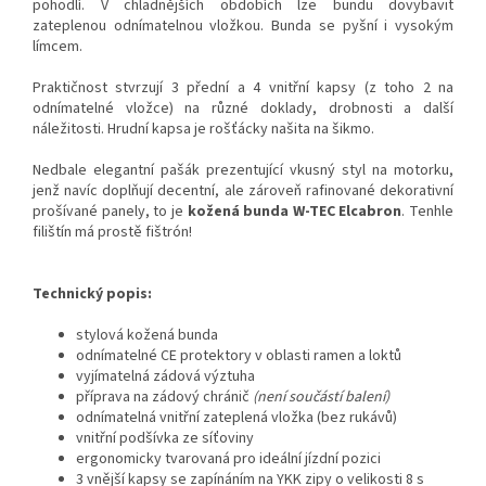
pohodlí. V chladnějších obdobích lze bundu dovybavit
zateplenou odnímatelnou vložkou. Bunda se pyšní i vysokým
límcem.
Praktičnost stvrzují 3 přední a 4 vnitřní kapsy (z toho 2 na
odnímatelné vložce) na různé doklady, drobnosti a další
náležitosti. Hrudní kapsa je rošťácky našita na šikmo.
Nedbale elegantní pašák prezentující vkusný styl na motorku,
jenž navíc doplňují decentní, ale zároveň rafinované dekorativní
prošívané panely, to je
kožená bunda W-TEC Elcabron
. Tenhle
filištín má prostě fištrón!
Technický popis:
stylová kožená bunda
odnímatelné CE protektory v oblasti ramen a loktů
vyjímatelná zádová výztuha
příprava na zádový chránič
(není součástí balení)
odnímatelná vnitřní zateplená vložka (bez rukávů)
vnitřní podšívka ze síťoviny
ergonomicky tvarovaná pro ideální jízdní pozici
3 vnější kapsy se zapínáním na YKK zipy o velikosti 8 s