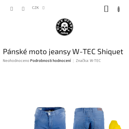
Přejít
NÁKUP
na
CZK
obsah
KOŠÍK
Pánské moto jeansy W-TEC Shiquet
Průměrné
Neohodnoceno
Podrobnosti hodnocení
Značka:
W-TEC
hodnocení
produktu
je
0,0
z
5
hvězdiček.