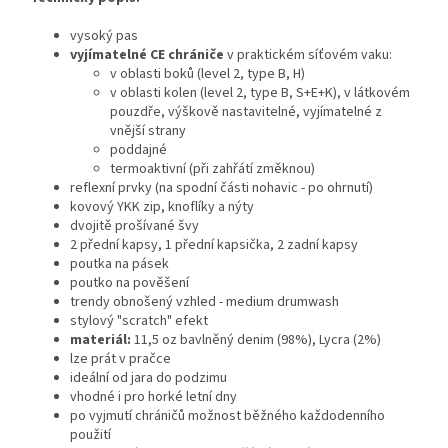
vysoký pas
vyjímatelné CE chrániče
v praktickém síťovém vaku:
v oblasti boků (level 2, type B, H)
v oblasti kolen (level 2, type B, S+E+K), v látkovém
pouzdře, výškově nastavitelné, vyjímatelné z
vnější strany
poddajné
termoaktivní (při zahřátí změknou)
reflexní prvky (na spodní části nohavic - po ohrnutí)
kovový YKK zip, knoflíky a nýty
dvojitě prošívané švy
2 přední kapsy, 1 přední kapsička, 2 zadní kapsy
poutka na pásek
poutko na pověšení
trendy obnošený vzhled - medium drumwash
stylový "scratch" efekt
materiál:
11,5 oz bavlněný denim (98%), Lycra (2%)
lze prát v pračce
ideální od jara do podzimu
vhodné i pro horké letní dny
po vyjmutí chráničů možnost běžného každodenního
použití