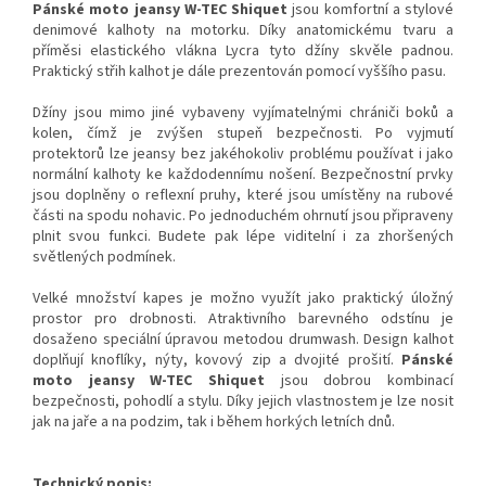
Pánské moto jeansy W-TEC Shiquet
jsou komfortní a stylové
denimové kalhoty na motorku. Díky anatomickému tvaru a
příměsi elastického vlákna Lycra tyto džíny skvěle padnou.
Praktický střih kalhot je dále prezentován pomocí vyššího pasu.
Džíny jsou mimo jiné vybaveny vyjímatelnými chrániči boků a
kolen, čímž je zvýšen stupeň bezpečnosti. Po vyjmutí
protektorů lze jeansy bez jakéhokoliv problému používat i jako
normální kalhoty ke každodennímu nošení. Bezpečnostní prvky
jsou doplněny o reflexní pruhy, které jsou umístěny na rubové
části na spodu nohavic. Po jednoduchém ohrnutí jsou připraveny
plnit svou funkci. Budete pak lépe viditelní i za zhoršených
světlených podmínek.
Velké množství kapes je možno využít jako praktický úložný
prostor pro drobnosti. Atraktivního barevného odstínu je
dosaženo speciální úpravou metodou drumwash. Design kalhot
doplňují knoflíky, nýty, kovový zip a dvojité prošití.
Pánské
moto jeansy W-TEC Shiquet
jsou dobrou kombinací
bezpečnosti, pohodlí a stylu. Díky jejich vlastnostem je lze nosit
jak na jaře a na podzim, tak i během horkých letních dnů.
Technický popis: