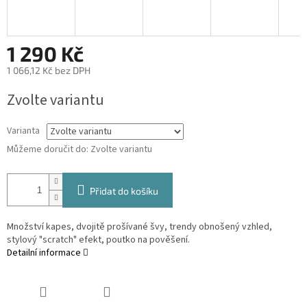
1 290 Kč
1 066,12 Kč bez DPH
Měrná
Zvolte variantu
cena:
Varianta
Můžeme doručit do:
Zvolte variantu
Přidat do košíku
Množství kapes, dvojitě prošívané švy, trendy obnošený vzhled,
stylový "scratch" efekt, poutko na pověšení.
Detailní informace