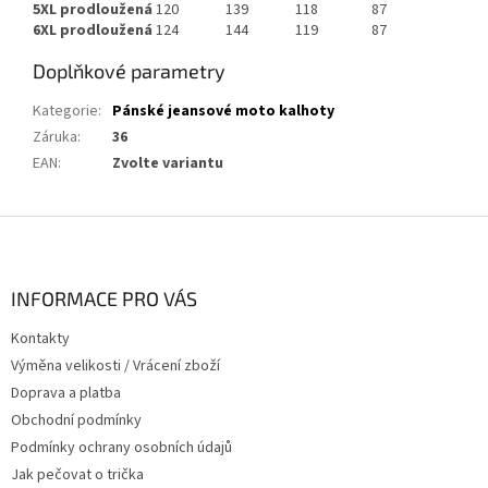
5XL prodloužená
120
139
118
87
6XL prodloužená
124
144
119
87
Doplňkové parametry
Kategorie
:
Pánské jeansové moto kalhoty
Záruka
:
36
EAN
:
Zvolte variantu
Z
á
p
a
INFORMACE PRO VÁS
t
Kontakty
í
Výměna velikosti / Vrácení zboží
Doprava a platba
Obchodní podmínky
Podmínky ochrany osobních údajů
Jak pečovat o trička