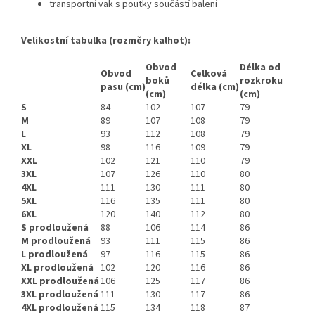
transportní vak s poutky součástí balení
Velikostní tabulka (rozměry kalhot):
Obvod
Délka od
Obvod
Celková
boků
rozkroku
pasu (cm)
délka (cm)
(cm)
(cm)
S
84
102
107
79
M
89
107
108
79
L
93
112
108
79
XL
98
116
109
79
XXL
102
121
110
79
3XL
107
126
110
80
4XL
111
130
111
80
5XL
116
135
111
80
6XL
120
140
112
80
S prodloužená
88
106
114
86
M prodloužená
93
111
115
86
L prodloužená
97
116
115
86
XL prodloužená
102
120
116
86
XXL prodloužená
106
125
117
86
3XL prodloužená
111
130
117
86
4XL prodloužená
115
134
118
87