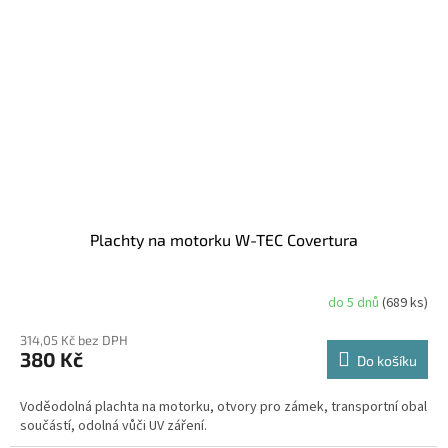
Plachty na motorku W-TEC Covertura
do 5 dnů
(689 ks)
314,05 Kč bez DPH
380 Kč
Do košíku
Voděodolná plachta na motorku, otvory pro zámek, transportní obal
součástí, odolná vůči UV záření.