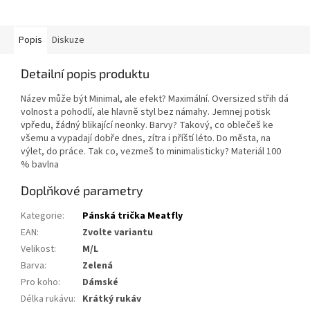
Popis
Diskuze
Detailní popis produktu
Název může být Minimal, ale efekt? Maximální. Oversized střih dá
volnost a pohodlí, ale hlavně styl bez námahy. Jemnej potisk
vpředu, žádný blikající neonky. Barvy? Takový, co oblečeš ke
všemu a vypadají dobře dnes, zítra i příští léto. Do města, na
výlet, do práce. Tak co, vezmeš to minimalisticky? Materiál 100
% bavlna
Doplňkové parametry
Kategorie
:
Pánská trička Meatfly
EAN
:
Zvolte variantu
Velikost
:
M/L
Barva
:
Zelená
Pro koho
:
Dámské
Délka rukávu
:
Krátký rukáv