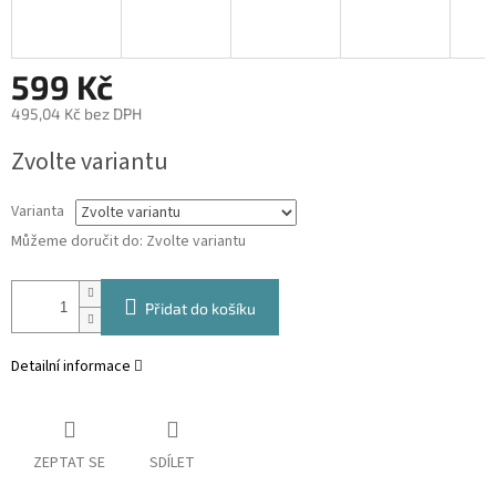
599 Kč
495,04 Kč bez DPH
Měrná
Zvolte variantu
cena:
Varianta
Můžeme doručit do:
Zvolte variantu
Přidat do košíku
Detailní informace
ZEPTAT SE
SDÍLET