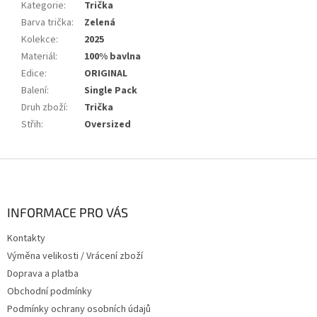
Kategorie
:
Trička
Barva trička
:
Zelená
Kolekce
:
2025
Materiál
:
100% bavlna
Edice
:
ORIGINAL
Balení
:
Single Pack
Druh zboží
:
Trička
Střih
:
Oversized
Z
á
p
a
INFORMACE PRO VÁS
t
Kontakty
í
Výměna velikosti / Vrácení zboží
Doprava a platba
Obchodní podmínky
Podmínky ochrany osobních údajů