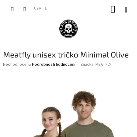
Přejít
NÁKUP
na
CZK
obsah
KOŠÍK
Meatfly unisex tričko Minimal Olive
Průměrné
Neohodnoceno
Podrobnosti hodnocení
Značka:
MEATFLY
hodnocení
produktu
je
0,0
z
5
hvězdiček.