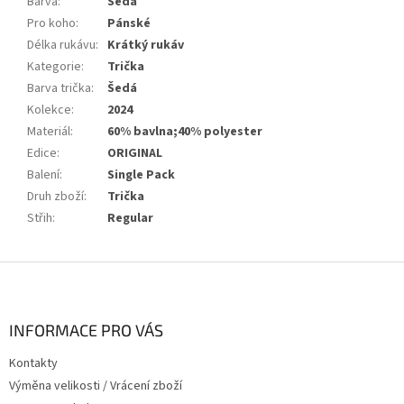
Barva
:
Šedá
Pro koho
:
Pánské
Délka rukávu
:
Krátký rukáv
Kategorie
:
Trička
Barva trička
:
Šedá
Kolekce
:
2024
Materiál
:
60% bavlna;40% polyester
Edice
:
ORIGINAL
Balení
:
Single Pack
Druh zboží
:
Trička
Střih
:
Regular
Z
á
p
a
INFORMACE PRO VÁS
t
Kontakty
í
Výměna velikosti / Vrácení zboží