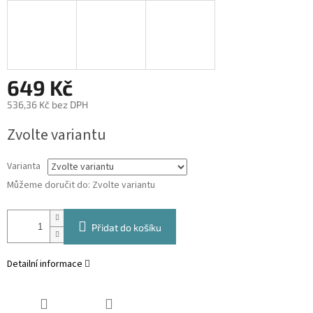
649 Kč
536,36 Kč bez DPH
Měrná
Zvolte variantu
cena:
Varianta
Můžeme doručit do:
Zvolte variantu
Přidat do košíku
Detailní informace