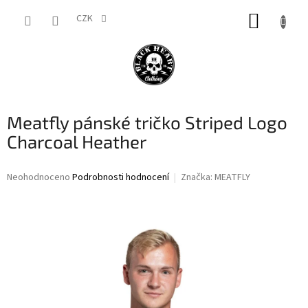
Přejít
NÁKUP
na
CZK
obsah
KOŠÍK
Meatfly pánské tričko Striped Logo
Charcoal Heather
Průměrné
Neohodnoceno
Podrobnosti hodnocení
Značka:
MEATFLY
hodnocení
produktu
je
0,0
z
5
hvězdiček.