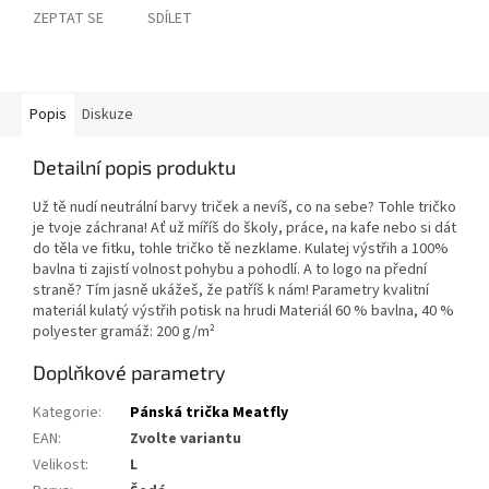
ZEPTAT SE
SDÍLET
Popis
Diskuze
Detailní popis produktu
Už tě nudí neutrální barvy triček a nevíš, co na sebe? Tohle tričko
je tvoje záchrana! Ať už míříš do školy, práce, na kafe nebo si dát
do těla ve fitku, tohle tričko tě nezklame. Kulatej výstřih a 100%
bavlna ti zajistí volnost pohybu a pohodlí. A to logo na přední
straně? Tím jasně ukážeš, že patříš k nám! Parametry kvalitní
materiál kulatý výstřih potisk na hrudi Materiál 60 % bavlna, 40 %
polyester gramáž: 200 g/m²
Doplňkové parametry
Kategorie
:
Pánská trička Meatfly
EAN
:
Zvolte variantu
Velikost
:
L