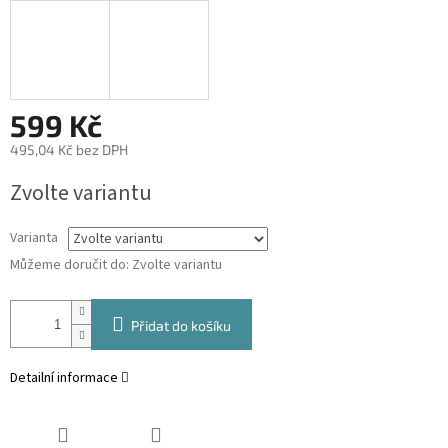
599 Kč
495,04 Kč bez DPH
Měrná
Zvolte variantu
cena:
Varianta
Můžeme doručit do:
Zvolte variantu
Přidat do košíku
Detailní informace