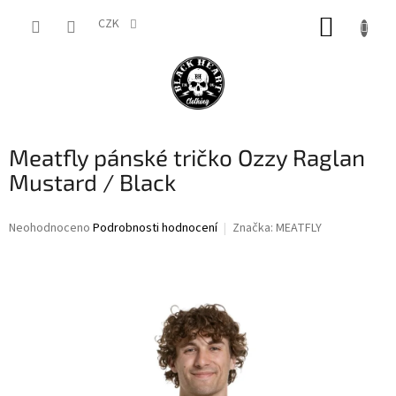
Přejít
NÁKUP
na
CZK
obsah
KOŠÍK
Meatfly pánské tričko Ozzy Raglan
Mustard / Black
Průměrné
Neohodnoceno
Podrobnosti hodnocení
Značka:
MEATFLY
hodnocení
produktu
je
0,0
z
5
hvězdiček.