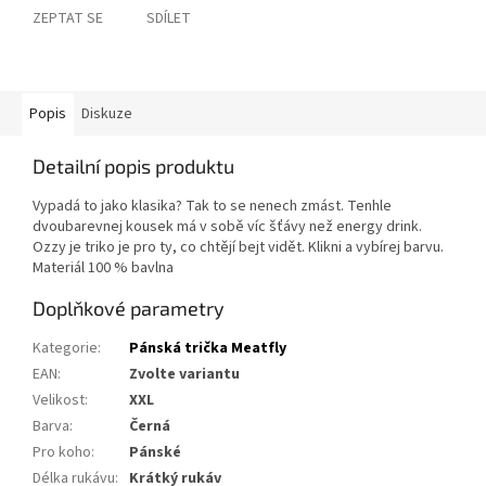
ZEPTAT SE
SDÍLET
Popis
Diskuze
Detailní popis produktu
Vypadá to jako klasika? Tak to se nenech zmást. Tenhle
dvoubarevnej kousek má v sobě víc šťávy než energy drink.
Ozzy je triko je pro ty, co chtějí bejt vidět. Klikni a vybírej barvu.
Materiál 100 % bavlna
Doplňkové parametry
Kategorie
:
Pánská trička Meatfly
EAN
:
Zvolte variantu
Velikost
:
XXL
Barva
:
Černá
Pro koho
:
Pánské
Délka rukávu
:
Krátký rukáv