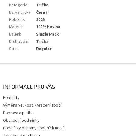
Kategorie
:
Trička
Barva trička
:
Černá
Kolekce
:
2025
Materiál
:
100% bavlna
Balení
:
Single Pack
Druh zboží
:
Trička
Střih
:
Regular
Z
á
p
a
INFORMACE PRO VÁS
t
Kontakty
í
Výměna velikosti / Vrácení zboží
Doprava a platba
Obchodní podmínky
Podmínky ochrany osobních údajů
Jak pečovat o trička