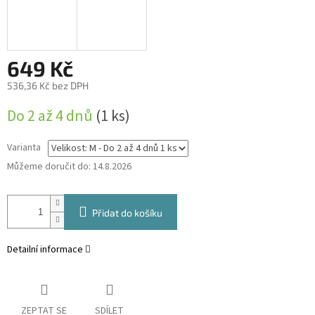
649 Kč
536,36 Kč bez DPH
Měrná
Do 2 až 4 dnů
(1 ks)
cena:
Varianta
Můžeme doručit do:
14.8.2026
Přidat do košíku
Detailní informace
ZEPTAT SE
SDÍLET