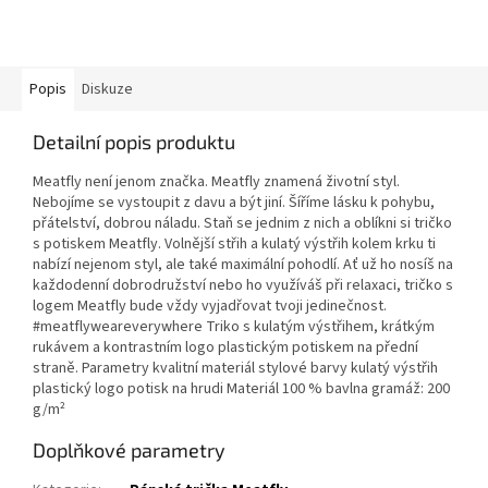
Popis
Diskuze
Detailní popis produktu
Meatfly není jenom značka. Meatfly znamená životní styl.
Nebojíme se vystoupit z davu a být jiní. Šíříme lásku k pohybu,
přátelství, dobrou náladu. Staň se jednim z nich a oblíkni si tričko
s potiskem Meatfly. Volnější střih a kulatý výstřih kolem krku ti
nabízí nejenom styl, ale také maximální pohodlí. Ať už ho nosíš na
každodenní dobrodružství nebo ho využíváš při relaxaci, tričko s
logem Meatfly bude vždy vyjadřovat tvoji jedinečnost.
#meatflyweareverywhere Triko s kulatým výstřihem, krátkým
rukávem a kontrastním logo plastickým potiskem na přední
straně. Parametry kvalitní materiál stylové barvy kulatý výstřih
plastický logo potisk na hrudi Materiál 100 % bavlna gramáž: 200
g/m²
Doplňkové parametry