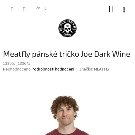
Přejít
NÁKUP
na
CZK
obsah
KOŠÍK
Meatfly pánské tričko Joe Dark Wine
132065_133645
Průměrné
Neohodnoceno
Podrobnosti hodnocení
Značka:
MEATFLY
hodnocení
produktu
je
0,0
z
5
hvězdiček.