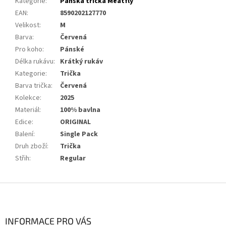
Kategorie
:
Pánská trička Meatfly
EAN
:
8590202127770
Velikost
:
M
Barva
:
Červená
Pro koho
:
Pánské
Délka rukávu
:
Krátký rukáv
Kategorie
:
Trička
Barva trička
:
Červená
Kolekce
:
2025
Materiál
:
100% bavlna
Edice
:
ORIGINAL
Balení
:
Single Pack
Druh zboží
:
Trička
Střih
:
Regular
Z
á
p
a
INFORMACE PRO VÁS