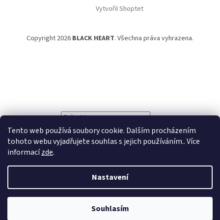
Vytvořil Shoptet
Copyright 2026
BLACK HEART
. Všechna práva vyhrazena.
Powered by
Translate
Tento web používá soubory cookie. Dalším procházením
tohoto webu vyjadřujete souhlas s jejich používáním.. Více
informací
zde
.
Nastavení
Souhlasím