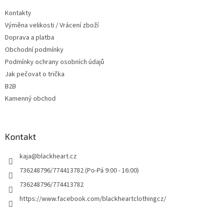
t
Kontakty
í
Výměna velikosti / Vrácení zboží
Doprava a platba
Obchodní podmínky
Podmínky ochrany osobních údajů
Jak pečovat o trička
B2B
Kamenný obchod
Kontakt
kaja
@
blackheart.cz
736248796/774413782 (Po-Pá 9:00 - 16:00)
736248796/774413782
https://www.facebook.com/blackheartclothingcz/