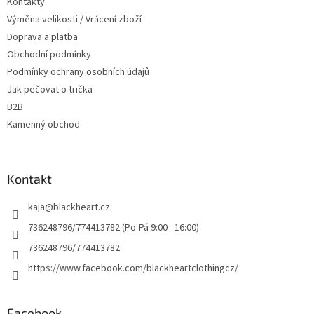
Kontakty
í
Výměna velikosti / Vrácení zboží
Doprava a platba
Obchodní podmínky
Podmínky ochrany osobních údajů
Jak pečovat o trička
B2B
Kamenný obchod
Kontakt
kaja
@
blackheart.cz
736248796/774413782 (Po-Pá 9:00 - 16:00)
736248796/774413782
https://www.facebook.com/blackheartclothingcz/
Facebook