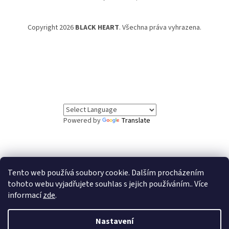
Copyright 2026
BLACK HEART
. Všechna práva vyhrazena.
Powered by
Translate
Tento web používá soubory cookie. Dalším procházením
// Informační lišta
tohoto webu vyjadřujete souhlas s jejich používáním.. Více
informací
zde
.
Vážení zákazníci, ve dnech 5.8. až 7.8. čerpáme
dovolenou. Objednávky v tomto období budou vyřízeny
po našem návratu. Děkujeme za pochopení.
Nastavení