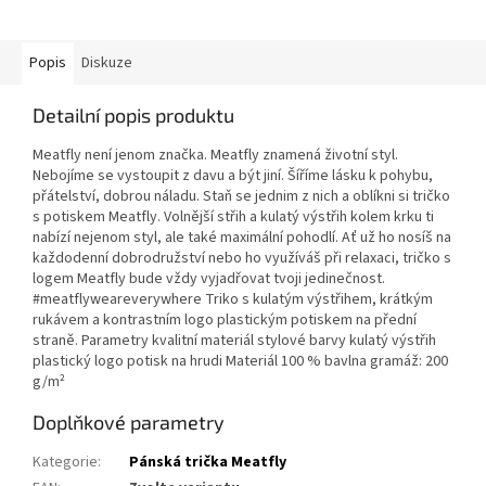
Popis
Diskuze
Detailní popis produktu
Meatfly není jenom značka. Meatfly znamená životní styl.
Nebojíme se vystoupit z davu a být jiní. Šíříme lásku k pohybu,
přátelství, dobrou náladu. Staň se jednim z nich a oblíkni si tričko
s potiskem Meatfly. Volnější střih a kulatý výstřih kolem krku ti
nabízí nejenom styl, ale také maximální pohodlí. Ať už ho nosíš na
každodenní dobrodružství nebo ho využíváš při relaxaci, tričko s
logem Meatfly bude vždy vyjadřovat tvoji jedinečnost.
#meatflyweareverywhere Triko s kulatým výstřihem, krátkým
rukávem a kontrastním logo plastickým potiskem na přední
straně. Parametry kvalitní materiál stylové barvy kulatý výstřih
plastický logo potisk na hrudi Materiál 100 % bavlna gramáž: 200
g/m²
Doplňkové parametry
Kategorie
:
Pánská trička Meatfly