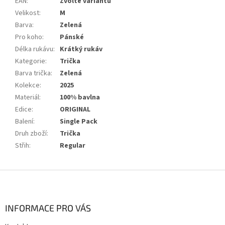
EAN
:
Zvolte variantu
Velikost
:
M
Barva
:
Zelená
Pro koho
:
Pánské
Délka rukávu
:
Krátký rukáv
Kategorie
:
Trička
Barva trička
:
Zelená
Kolekce
:
2025
Materiál
:
100% bavlna
Edice
:
ORIGINAL
Balení
:
Single Pack
Druh zboží
:
Trička
Střih
:
Regular
Z
á
p
a
INFORMACE PRO VÁS
t