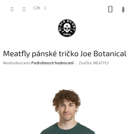
Přejít
NÁKUP
na
CZK
obsah
KOŠÍK
Meatfly pánské tričko Joe Botanical
Průměrné
Neohodnoceno
Podrobnosti hodnocení
Značka:
MEATFLY
hodnocení
produktu
je
0,0
z
5
hvězdiček.