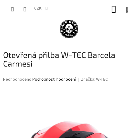
Přejít
NÁKUP
na
CZK
obsah
KOŠÍK
Otevřená přilba W-TEC Barcela
Carmesi
Průměrné
Neohodnoceno
Podrobnosti hodnocení
Značka:
W-TEC
hodnocení
produktu
je
0,0
z
5
hvězdiček.