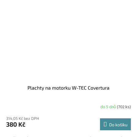
Plachty na motorku W-TEC Covertura
do 5 dnů
(702 ks)
314,05 Kč bez DPH
380 Kč
Do košíku