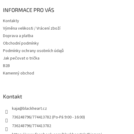
p
a
INFORMACE PRO VÁS
t
Kontakty
í
Výměna velikosti / Vrácení zboží
Doprava a platba
Obchodní podmínky
Podmínky ochrany osobních údajů
Jak pečovat o trička
B2B
Kamenný obchod
Kontakt
kaja
@
blackheart.cz
736248796/774413782 (Po-Pá 9:00 - 16:00)
736248796/774413782