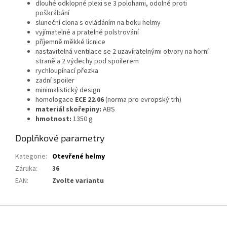
dlouhé odklopné plexi se 3 polohami, odolné proti
poškrábání
sluneční clona s ovládáním na boku helmy
vyjímatelné a pratelné polstrování
příjemně měkké lícnice
nastavitelná ventilace se 2 uzavíratelnými otvory na horní
straně a 2 výdechy pod spoilerem
rychloupínací přezka
zadní spoiler
minimalistický design
homologace
ECE 22.06
(norma pro evropský trh)
materiál skořepiny:
ABS
hmotnost:
1350 g
Doplňkové parametry
Kategorie
:
Otevřené helmy
Záruka
:
36
EAN
:
Zvolte variantu
Z
á