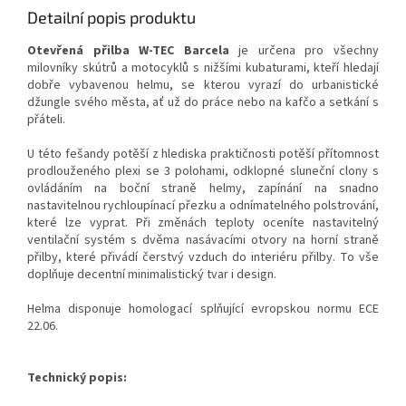
Detailní popis produktu
Otevřená přilba W-TEC Barcela
je určena pro všechny
milovníky skútrů a motocyklů s nižšími kubaturami, kteří hledají
dobře vybavenou helmu, se kterou vyrazí do urbanistické
džungle svého města, ať už do práce nebo na kafčo a setkání s
přáteli.
U této fešandy potěší z hlediska praktičnosti potěší přítomnost
prodlouženého plexi se 3 polohami, odklopné sluneční clony s
ovládáním na boční straně helmy, zapínání na snadno
nastavitelnou rychloupínací přezku a odnímatelného polstrování,
které lze vyprat. Při změnách teploty oceníte nastavitelný
ventilační systém s dvěma nasávacími otvory na horní straně
přilby, které přivádí čerstvý vzduch do interiéru přilby. To vše
doplňuje decentní minimalistický tvar i design.
Helma disponuje homologací splňující evropskou normu ECE
22.06.
Technický popis: