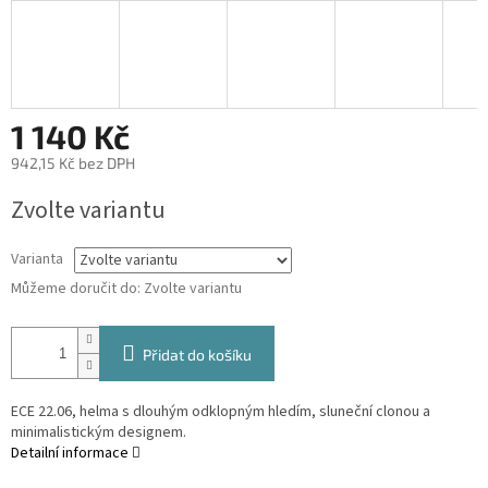
1 140 Kč
942,15 Kč bez DPH
Měrná
Zvolte variantu
cena:
Varianta
Můžeme doručit do:
Zvolte variantu
Přidat do košíku
ECE 22.06, helma s dlouhým odklopným hledím, sluneční clonou a
minimalistickým designem.
Detailní informace