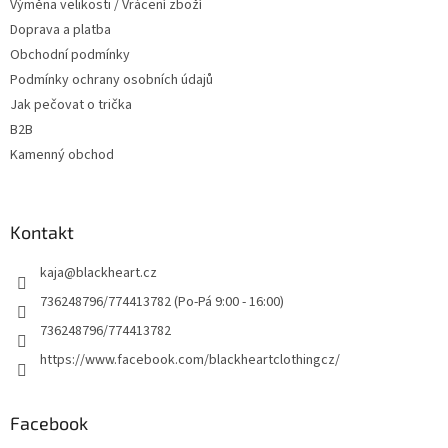
Výměna velikosti / Vrácení zboží
r
v
Doprava a platba
k
Obchodní podmínky
y
Podmínky ochrany osobních údajů
v
ý
Jak pečovat o trička
p
B2B
i
Kamenný obchod
s
u
Kontakt
kaja
@
blackheart.cz
736248796/774413782 (Po-Pá 9:00 - 16:00)
736248796/774413782
https://www.facebook.com/blackheartclothingcz/
Facebook