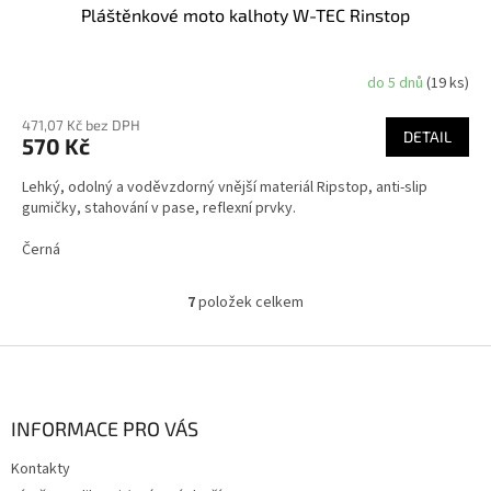
Pláštěnkové moto kalhoty W-TEC Rinstop
do 5 dnů
(19 ks)
471,07 Kč bez DPH
DETAIL
570 Kč
Lehký, odolný a voděvzdorný vnější materiál Ripstop, anti-slip
gumičky, stahování v pase, reflexní prvky.
Černá
7
položek celkem
O
v
l
Z
á
á
d
p
a
a
INFORMACE PRO VÁS
c
t
í
Kontakty
í
p