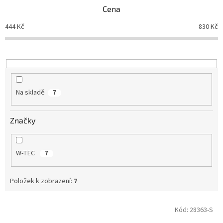
p
Cena
r
o
444
Kč
830
Kč
d
u
k
t
ů
Na skladě
7
Značky
W-TEC
7
Položek k zobrazení:
7
V
Kód:
28363-S
ý