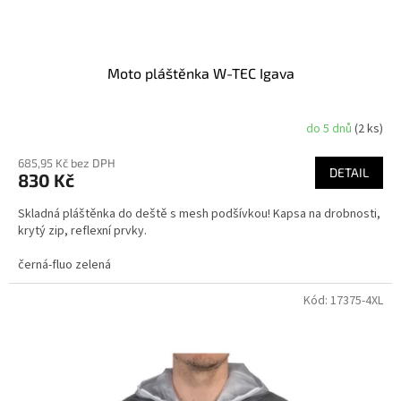
Moto pláštěnka W-TEC Igava
do 5 dnů
(2 ks)
685,95 Kč bez DPH
DETAIL
830 Kč
Skladná pláštěnka do deště s mesh podšívkou! Kapsa na drobnosti,
krytý zip, reflexní prvky.
černá-fluo zelená
Kód:
17375-4XL