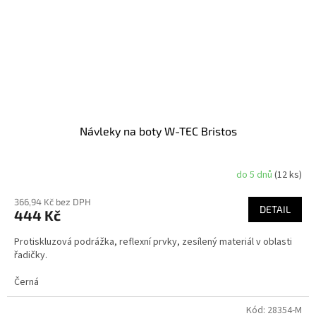
Návleky na boty W-TEC Bristos
do 5 dnů
(12 ks)
366,94 Kč bez DPH
DETAIL
444 Kč
Protiskluzová podrážka, reflexní prvky, zesílený materiál v oblasti
řadičky.
Černá
Kód:
28354-M