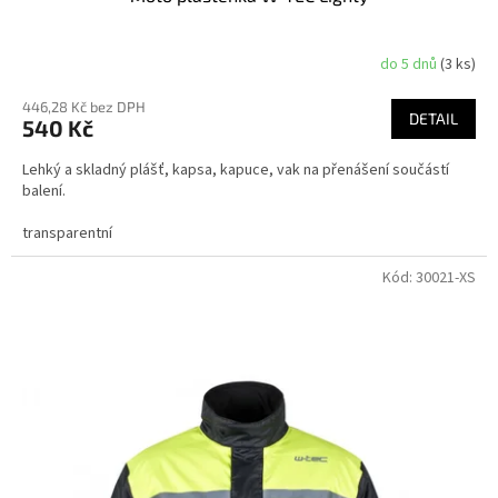
do 5 dnů
(3 ks)
446,28 Kč bez DPH
DETAIL
540 Kč
Lehký a skladný plášť, kapsa, kapuce, vak na přenášení součástí
balení.
transparentní
Kód:
30021-XS