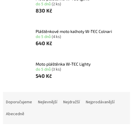
do 5 dnů
(2 ks)
830 Kč
Pláštěnkové moto kalhoty W-TEC Colnari
do 5 dnů
(4 ks)
640 Kč
Moto pláštěnka W-TEC Lighty
do 5 dnů
(3 ks)
540 Kč
Ř
a
Doporučujeme
Nejlevnější
Nejdražší
Nejprodávanější
z
e
Abecedně
n
í