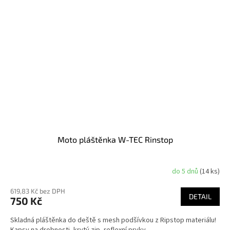
Moto pláštěnka W-TEC Rinstop
do 5 dnů
(14 ks)
619,83 Kč bez DPH
DETAIL
750 Kč
Skladná pláštěnka do deště s mesh podšívkou z Ripstop materiálu!
Kapsy na drobnosti, krytý zip, reflexní prvky.