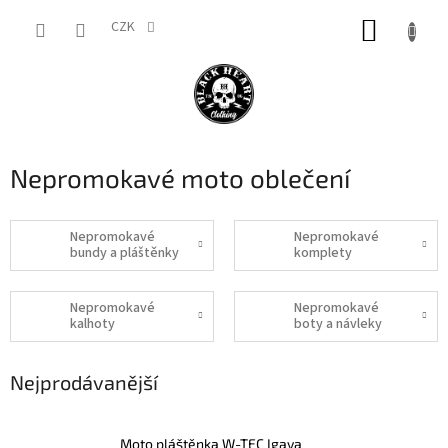
Přejít
NÁKUP
na
CZK
obsah
KOŠÍK
Nepromokavé moto oblečení
Nepromokavé
Nepromokavé
bundy a pláštěnky
komplety
Nepromokavé
Nepromokavé
kalhoty
boty a návleky
Nejprodávanější
Moto pláštěnka W-TEC Igava