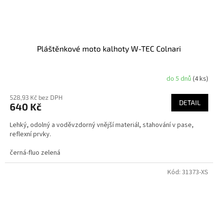
Pláštěnkové moto kalhoty W-TEC Colnari
do 5 dnů
(4 ks)
528,93 Kč bez DPH
DETAIL
640 Kč
Lehký, odolný a voděvzdorný vnější materiál, stahování v pase,
reflexní prvky.
černá-fluo zelená
Kód:
31373-XS