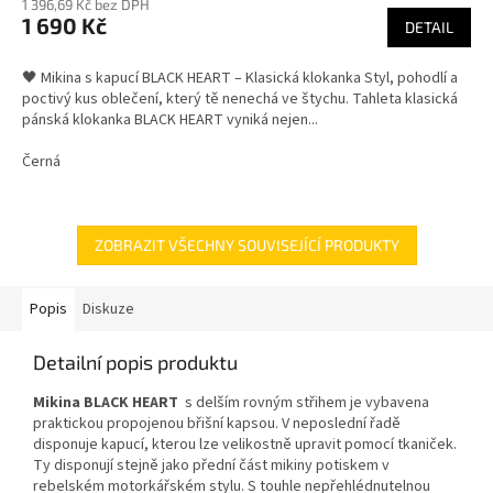
1 396,69 Kč bez DPH
1 690 Kč
DETAIL
🖤 Mikina s kapucí BLACK HEART – Klasická klokanka Styl, pohodlí a
poctivý kus oblečení, který tě nenechá ve štychu. Tahleta klasická
pánská klokanka BLACK HEART vyniká nejen...
Černá
ZOBRAZIT VŠECHNY SOUVISEJÍCÍ PRODUKTY
Popis
Diskuze
Detailní popis produktu
Mikina BLACK HEART
s delším rovným střihem je vybavena
praktickou propojenou břišní kapsou. V neposlední řadě
disponuje kapucí, kterou lze velikostně upravit pomocí tkaniček.
Ty disponují stejně jako přední část mikiny potiskem v
rebelském motorkářském stylu. S touhle nepřehlédnutelnou