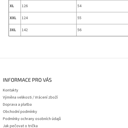
XL
126
54
XXL
124
55
3XL
142
56
Z
á
p
a
INFORMACE PRO VÁS
t
Kontakty
í
Výměna velikosti / Vrácení zboží
Doprava a platba
Obchodní podmínky
Podmínky ochrany osobních údajů
Jak pečovat o trička