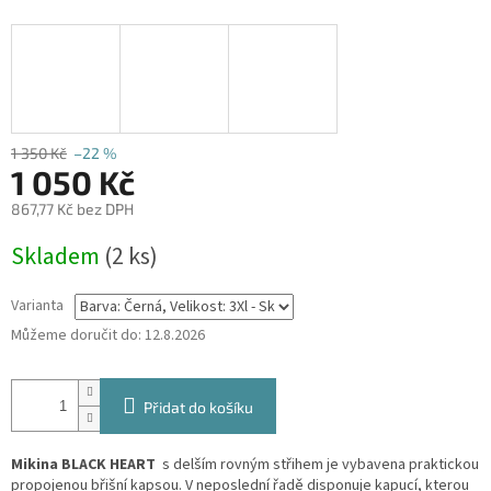
1 350 Kč
–22 %
1 050 Kč
867,77 Kč bez DPH
Měrná
Skladem
(2 ks)
cena:
Varianta
Můžeme doručit do:
12.8.2026
Přidat do košíku
Mikina BLACK HEART
s delším rovným střihem je vybavena praktickou
propojenou břišní kapsou. V neposlední řadě disponuje kapucí, kterou