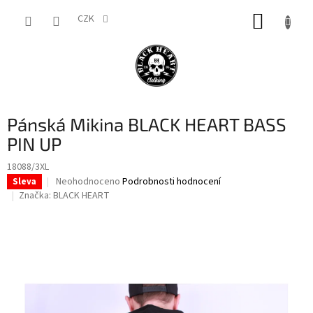
Přejít
NÁKUP
na
CZK
obsah
KOŠÍK
Pánská Mikina BLACK HEART BASS
PIN UP
18088/3XL
Průměrné
Neohodnoceno
Podrobnosti hodnocení
Sleva
hodnocení
Značka:
BLACK HEART
produktu
je
0,0
z
5
hvězdiček.