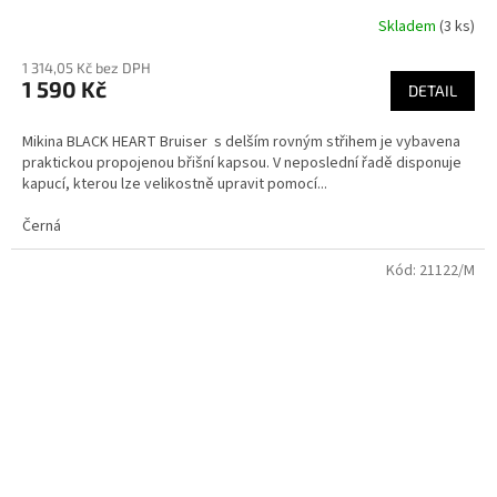
Skladem
(3 ks)
Průměrné
hodnocení
1 314,05 Kč bez DPH
produktu
1 590 Kč
je
DETAIL
3,4
z
Mikina BLACK HEART Bruiser s delším rovným střihem je vybavena
5
praktickou propojenou břišní kapsou. V neposlední řadě disponuje
hvězdiček.
kapucí, kterou lze velikostně upravit pomocí...
Černá
Kód:
21122/M