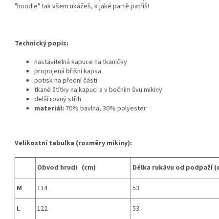
"hoodie" tak všem ukážeš, k jaké partě patříš!
Technický popis:
nastavitelná kapuce na tkaničky
propojená břišní kapsa
potisk na přední části
tkané štítky na kapuci a v bočním švu mikiny
delší rovný střih
materiál:
70% bavlna, 30% polyester
Velikostní tabulka (rozměry mikiny):
Obvod hrudi (cm)
Délka rukávu od podpaží (
M
114
53
L
122
53