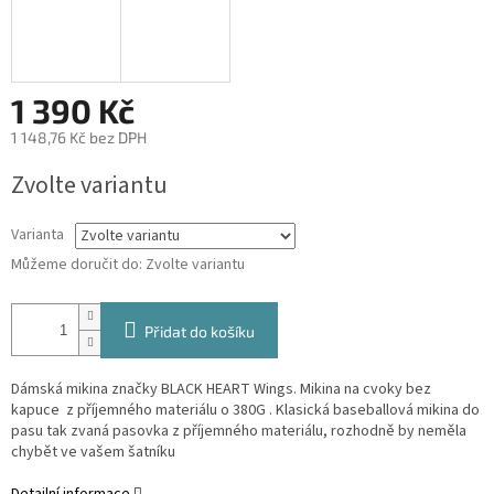
1 390 Kč
1 148,76 Kč bez DPH
Měrná
Zvolte variantu
cena:
Varianta
Můžeme doručit do:
Zvolte variantu
Přidat do košíku
Dámská mikina značky BLACK HEART Wings. Mikina na cvoky bez
kapuce z příjemného materiálu o 380G . Klasická baseballová mikina do
pasu tak zvaná pasovka z příjemného materiálu, rozhodně by neměla
chybět ve vašem šatníku
Detailní informace