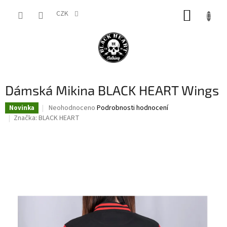
Přejít
NÁKUP
na
CZK
obsah
KOŠÍK
Dámská Mikina BLACK HEART Wings
Průměrné
Neohodnoceno
Podrobnosti hodnocení
Novinka
hodnocení
Značka:
BLACK HEART
produktu
je
0,0
z
5
hvězdiček.