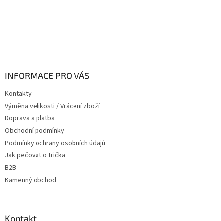
Z
á
p
a
INFORMACE PRO VÁS
t
Kontakty
í
Výměna velikosti / Vrácení zboží
Doprava a platba
Obchodní podmínky
Podmínky ochrany osobních údajů
Jak pečovat o trička
B2B
Kamenný obchod
Kontakt