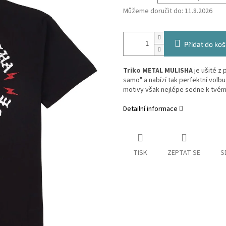
Můžeme doručit do:
11.8.2026
Přidat do koš
Triko METAL MULISHA
je ušité z
samo" a nabízí tak perfektní volbu
motivy však nejlépe sedne k tvému
Detailní informace
TISK
ZEPTAT SE
S