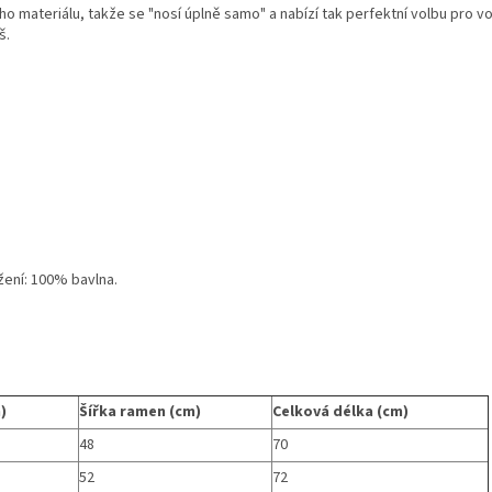
ho materiálu, takže se "nosí úplně samo" a nabízí tak perfektní volbu pro vo
š.
žení: 100% bavlna.
)
Šířka ramen (cm)
Celková délka (cm)
48
70
52
72