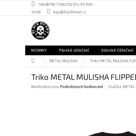
Přejít
736248796/774413782 (Po-Pá 9:00 -
na
16:00)
kaja@blackheart.cz
obsah
NOVINKY
Pánské oblečení
Dámské Oblečení
Domů
METAL MULISHA
Triko METAL MULISHA FLI
Triko METAL MULISHA FLIPPE
Průměrné
Neohodnoceno
Podrobnosti hodnocení
Značka:
METAL 
hodnocení
produktu
je
0,0
z
5
hvězdiček.