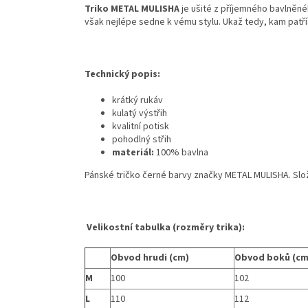
Triko METAL MULISHA
je ušité z příjemného bavlněné
však nejlépe sedne k vému stylu. Ukaž tedy, kam patří
Technický popis:
krátký rukáv
kulatý výstřih
kvalitní potisk
pohodlný střih
materiál:
100% bavlna
Pánské tričko černé barvy značky METAL MULISHA. Slo
Velikostní tabulka (rozměry trika):
Obvod hrudi (cm)
Obvod boků (cm
M
100
102
L
110
112