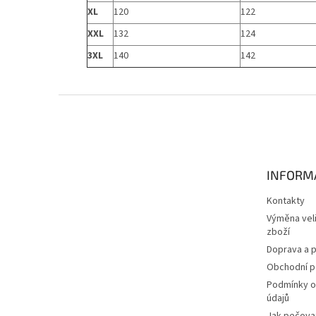
XL
120
122
XXL
132
124
3XL
140
142
Z
á
p
a
t
INFORM
í
Kontakty
Výměna veli
zboží
Doprava a p
Obchodní 
Podmínky o
údajů