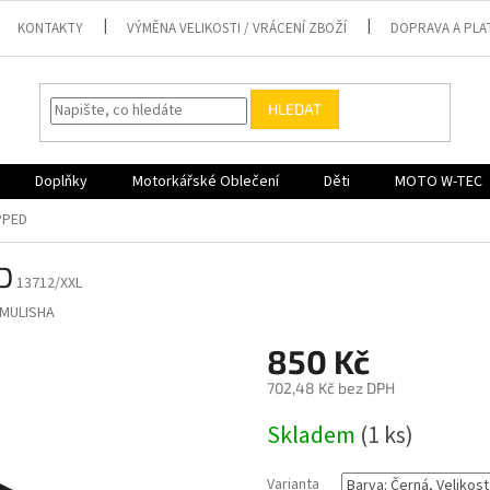
KONTAKTY
VÝMĚNA VELIKOSTI / VRÁCENÍ ZBOŽÍ
DOPRAVA A PLA
HLEDAT
Doplňky
Motorkářské Oblečení
Děti
MOTO W-TEC
PPED
D
13712/XXL
MULISHA
850 Kč
702,48 Kč bez DPH
Měrná
Skladem
(1 ks)
cena:
Varianta