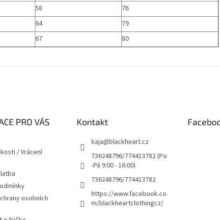
58
76
64
79
67
80
ACE PRO VÁS
Kontakt
Facebo
kaja
@
blackheart.cz
kosti / Vrácení
736248796/774413782 (Po
-Pá 9:00 - 16:00)
latba
736248796/774413782
podmínky
https://www.facebook.co
chrany osobních
m/blackheartclothingcz/