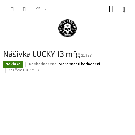
Přejít
NÁKUP
na
CZK
obsah
KOŠÍK
Nášivka LUCKY 13 mfg
21377
Průměrné
Neohodnoceno
Podrobnosti hodnocení
Novinka
hodnocení
Značka:
LUCKY 13
produktu
je
0,0
z
5
hvězdiček.