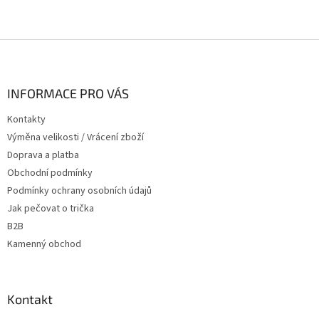
Z
á
p
a
INFORMACE PRO VÁS
t
Kontakty
í
Výměna velikosti / Vrácení zboží
Doprava a platba
Obchodní podmínky
Podmínky ochrany osobních údajů
Jak pečovat o trička
B2B
Kamenný obchod
Kontakt