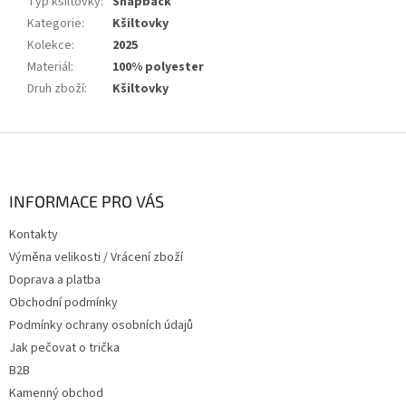
Typ kšiltovky
:
Snapback
Kategorie
:
Kšiltovky
Kolekce
:
2025
Materiál
:
100% polyester
Druh zboží
:
Kšiltovky
Z
á
p
a
INFORMACE PRO VÁS
t
Kontakty
í
Výměna velikosti / Vrácení zboží
Doprava a platba
Obchodní podmínky
Podmínky ochrany osobních údajů
Jak pečovat o trička
B2B
Kamenný obchod