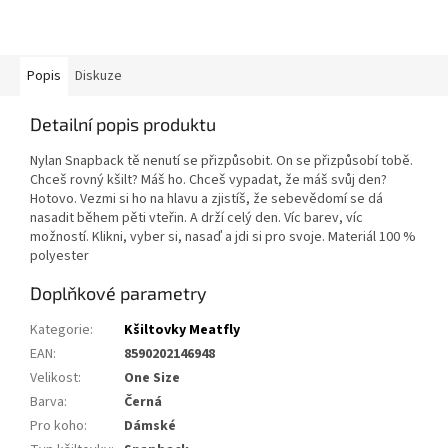
Popis
Diskuze
Detailní popis produktu
Nylan Snapback tě nenutí se přizpůsobit. On se přizpůsobí tobě.
Chceš rovný kšilt? Máš ho. Chceš vypadat, že máš svůj den?
Hotovo. Vezmi si ho na hlavu a zjistíš, že sebevědomí se dá
nasadit během pěti vteřin. A drží celý den. Víc barev, víc
možností. Klikni, vyber si, nasaď a jdi si pro svoje. Materiál 100 %
polyester
Doplňkové parametry
Kategorie
:
Kšiltovky Meatfly
EAN
:
8590202146948
Velikost
:
One Size
Barva
:
Černá
Pro koho
:
Dámské