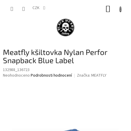
Přejít
NÁKUP
na
CZK
obsah
KOŠÍK
Meatfly kšiltovka Nylan Perfor
Snapback Blue Label
132988_136723
Průměrné
Neohodnoceno
Podrobnosti hodnocení
Značka:
MEATFLY
hodnocení
produktu
je
0,0
z
5
hvězdiček.