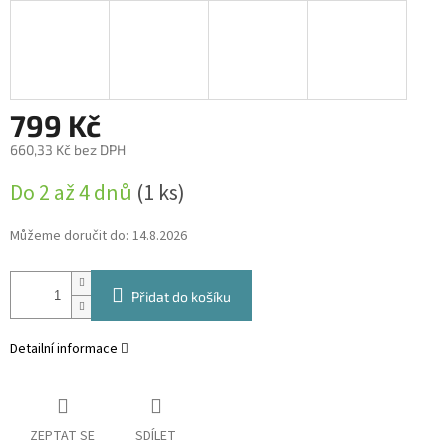
799 Kč
660,33 Kč bez DPH
Měrná
Do 2 až 4 dnů
(1 ks)
cena:
Můžeme doručit do:
14.8.2026
Přidat do košíku
Detailní informace
ZEPTAT SE
SDÍLET