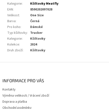
Kategorie
:
Kšiltovky Meatfly
EAN
:
8590202097028
Velikost
:
One Size
Barva
:
Černá
Pro koho
:
Dámské
Typ kšiltovky
:
Trucker
Kategorie
:
Kšiltovky
Kolekce
:
2024
Druh zboží
:
Kšiltovky
Z
á
p
a
INFORMACE PRO VÁS
t
Kontakty
í
Výměna velikosti / Vrácení zboží
Doprava a platba
Obchodní podmínky