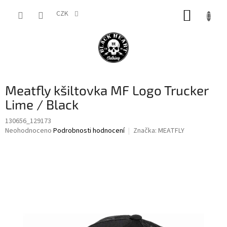
Přejít
NÁKUP
na
CZK
obsah
KOŠÍK
Meatfly kšiltovka MF Logo Trucker
Lime / Black
130656_129173
Průměrné
Neohodnoceno
Podrobnosti hodnocení
Značka:
MEATFLY
hodnocení
produktu
je
0,0
z
5
hvězdiček.