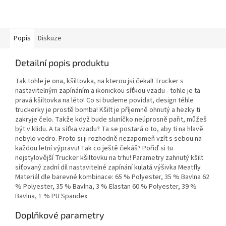
Popis
Diskuze
Detailní popis produktu
Tak tohle je ona, kšiltovka, na kterou jsi čekal! Trucker s
nastavitelným zapínáním a ikonickou síťkou vzadu - tohle je ta
pravá kšiltovka na léto! Co si budeme povídat, design téhle
truckerky je prostě bomba! Kšilt je příjemně ohnutý a hezky ti
zakryje čelo. Takže když bude sluníčko neúprosně pařit, můžeš
být v klidu. A ta síťka vzadu? Ta se postará o to, aby ti na hlavě
nebylo vedro. Proto si ji rozhodně nezapomeň vzít s sebou na
každou letní výpravu! Tak co ještě čekáš? Pořiď si tu
nejstylovější Trucker kšiltovku na trhu! Parametry zahnutý kšilt
síťovaný zadní díl nastavitelné zapínání kulatá výšivka Meatfly
Materiál dle barevné kombinace: 65 % Polyester, 35 % Bavlna 62
% Polyester, 35 % Bavlna, 3 % Elastan 60 % Polyester, 39 %
Bavlna, 1 % PU Spandex
Doplňkové parametry