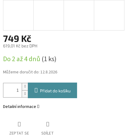
749 Kč
619,01 Kč bez DPH
Měrná
Do 2 až 4 dnů
(1 ks)
cena:
Můžeme doručit do:
12.8.2026
Přidat do košíku
Detailní informace
ZEPTAT SE
SDÍLET