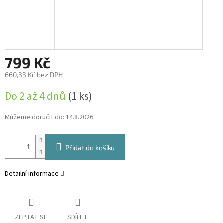
799 Kč
660,33 Kč bez DPH
Měrná
Do 2 až 4 dnů
(1 ks)
cena:
Můžeme doručit do:
14.8.2026
Přidat do košíku
Detailní informace
ZEPTAT SE
SDÍLET