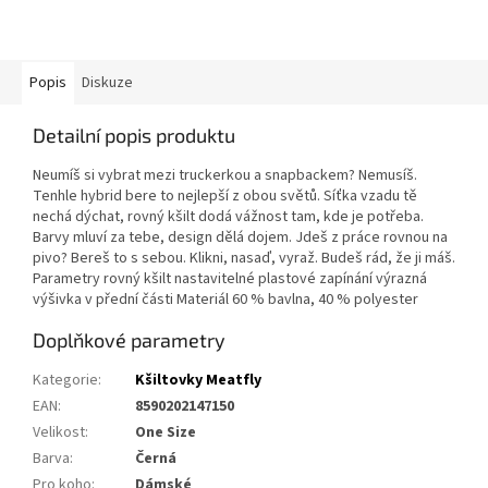
Popis
Diskuze
Detailní popis produktu
Neumíš si vybrat mezi truckerkou a snapbackem? Nemusíš.
Tenhle hybrid bere to nejlepší z obou světů. Síťka vzadu tě
nechá dýchat, rovný kšilt dodá vážnost tam, kde je potřeba.
Barvy mluví za tebe, design dělá dojem. Jdeš z práce rovnou na
pivo? Bereš to s sebou. Klikni, nasaď, vyraž. Budeš rád, že ji máš.
Parametry rovný kšilt nastavitelné plastové zapínání výrazná
výšivka v přední části Materiál 60 % bavlna, 40 % polyester
Doplňkové parametry
Kategorie
:
Kšiltovky Meatfly
EAN
:
8590202147150
Velikost
:
One Size
Barva
:
Černá
Pro koho
:
Dámské