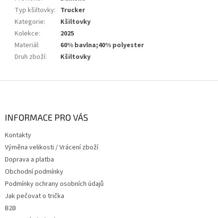
Typ kšiltovky
:
Trucker
Kategorie
:
Kšiltovky
Kolekce
:
2025
Materiál
:
60% bavlna;40% polyester
Druh zboží
:
Kšiltovky
Z
á
p
a
INFORMACE PRO VÁS
t
Kontakty
í
Výměna velikosti / Vrácení zboží
Doprava a platba
Obchodní podmínky
Podmínky ochrany osobních údajů
Jak pečovat o trička
B2B