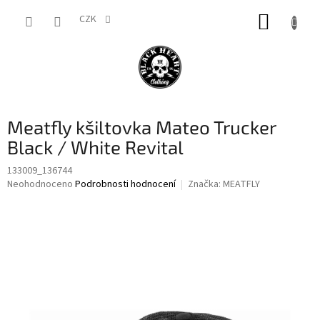
Přejít
NÁKUP
na
CZK
obsah
KOŠÍK
Meatfly kšiltovka Mateo Trucker
Black / White Revital
133009_136744
Průměrné
Neohodnoceno
Podrobnosti hodnocení
Značka:
MEATFLY
hodnocení
produktu
je
0,0
z
5
hvězdiček.