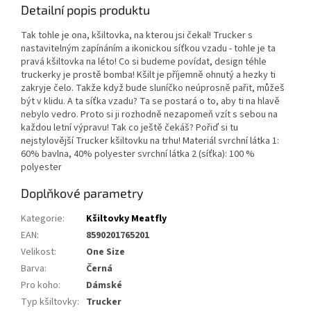
Detailní popis produktu
Tak tohle je ona, kšiltovka, na kterou jsi čekal! Trucker s
nastavitelným zapínáním a ikonickou síťkou vzadu - tohle je ta
pravá kšiltovka na léto! Co si budeme povídat, design téhle
truckerky je prostě bomba! Kšilt je příjemně ohnutý a hezky ti
zakryje čelo. Takže když bude sluníčko neúprosně pařit, můžeš
být v klidu. A ta síťka vzadu? Ta se postará o to, aby ti na hlavě
nebylo vedro. Proto si ji rozhodně nezapomeň vzít s sebou na
každou letní výpravu! Tak co ještě čekáš? Pořiď si tu
nejstylovější Trucker kšiltovku na trhu! Materiál svrchní látka 1:
60% bavlna, 40% polyester svrchní látka 2 (síťka): 100 %
polyester
Doplňkové parametry
Kategorie
:
Kšiltovky Meatfly
EAN
:
8590201765201
Velikost
:
One Size
Barva
:
Černá
Pro koho
:
Dámské
Typ kšiltovky
:
Trucker