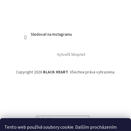
Sledovat na Instagramu
Vytvořil Shoptet
Copyright 2026
BLACK HEART
. Všechna práva vyhrazena.
Powered by
Translate
Tento web používá soubory cookie. Dalším procházením