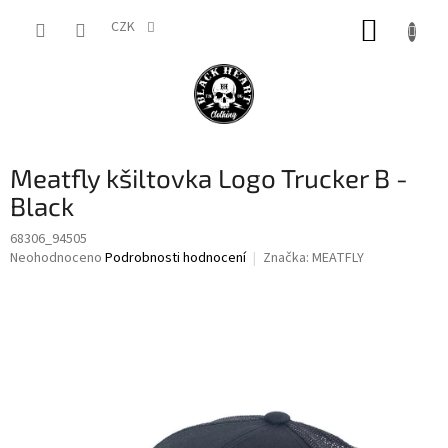
Přejít
NÁKUP
na
CZK
obsah
KOŠÍK
Meatfly kšiltovka Logo Trucker B -
Black
68306_94505
Průměrné
Neohodnoceno
Podrobnosti hodnocení
Značka:
MEATFLY
hodnocení
produktu
je
0,0
z
5
hvězdiček.