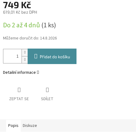
749 Kč
619,01 Kč bez DPH
Měrná
Do 2 až 4 dnů
(1 ks)
cena:
Můžeme doručit do:
14.8.2026
Přidat do košíku
Detailní informace
ZEPTAT SE
SDÍLET
Popis
Diskuze