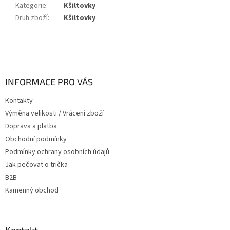
Kategorie
:
Kšiltovky
Druh zboží
:
Kšiltovky
Z
á
p
a
INFORMACE PRO VÁS
t
Kontakty
í
Výměna velikosti / Vrácení zboží
Doprava a platba
Obchodní podmínky
Podmínky ochrany osobních údajů
Jak pečovat o trička
B2B
Kamenný obchod
Kontakt