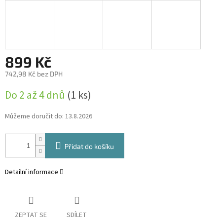
899 Kč
742,98 Kč bez DPH
Měrná
Do 2 až 4 dnů
(1 ks)
cena:
Můžeme doručit do:
13.8.2026
Přidat do košíku
Detailní informace
ZEPTAT SE
SDÍLET