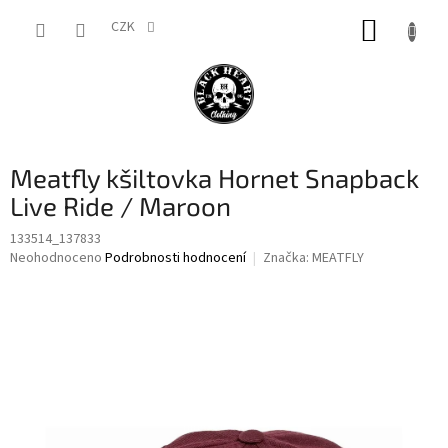
Přejít
NÁKUP
na
CZK
obsah
KOŠÍK
Meatfly kšiltovka Hornet Snapback
Live Ride / Maroon
133514_137833
Průměrné
Neohodnoceno
Podrobnosti hodnocení
Značka:
MEATFLY
hodnocení
produktu
je
0,0
z
5
hvězdiček.