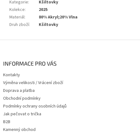
Kategorie
:
Kšiltovky
Kolekce
:
2025
Materiál
:
80% Akryl;20% Vlna
Druh zboží
:
Kšiltovky
Z
á
p
a
INFORMACE PRO VÁS
t
Kontakty
í
Výměna velikosti / Vrácení zboží
Doprava a platba
Obchodní podmínky
Podmínky ochrany osobních údajů
Jak pečovat o trička
B2B
Kamenný obchod