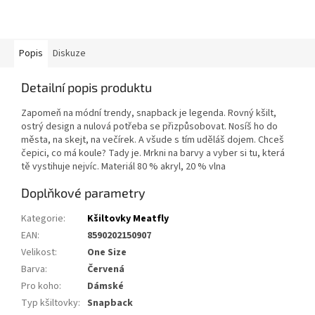
Popis
Diskuze
Detailní popis produktu
Zapomeň na módní trendy, snapback je legenda. Rovný kšilt,
ostrý design a nulová potřeba se přizpůsobovat. Nosíš ho do
města, na skejt, na večírek. A všude s tím uděláš dojem. Chceš
čepici, co má koule? Tady je. Mrkni na barvy a vyber si tu, která
tě vystihuje nejvíc. Materiál 80 % akryl, 20 % vlna
Doplňkové parametry
Kategorie
:
Kšiltovky Meatfly
EAN
:
8590202150907
Velikost
:
One Size
Barva
:
Červená
Pro koho
:
Dámské
Typ kšiltovky
:
Snapback