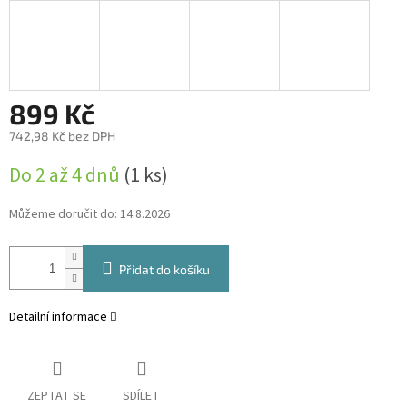
899 Kč
742,98 Kč bez DPH
Měrná
Do 2 až 4 dnů
(1 ks)
cena:
Můžeme doručit do:
14.8.2026
Přidat do košíku
Detailní informace
ZEPTAT SE
SDÍLET