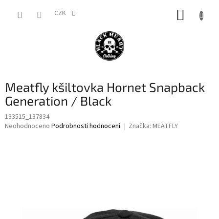
Přejít
NÁKUP
na
CZK
obsah
KOŠÍK
Meatfly kšiltovka Hornet Snapback
Generation / Black
133515_137834
Průměrné
Neohodnoceno
Podrobnosti hodnocení
Značka:
MEATFLY
hodnocení
produktu
je
0,0
z
5
hvězdiček.