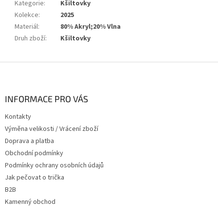
Kategorie
:
Kšiltovky
Kolekce
:
2025
Materiál
:
80% Akryl;20% Vlna
Druh zboží
:
Kšiltovky
Z
á
p
a
INFORMACE PRO VÁS
t
Kontakty
í
Výměna velikosti / Vrácení zboží
Doprava a platba
Obchodní podmínky
Podmínky ochrany osobních údajů
Jak pečovat o trička
B2B
Kamenný obchod