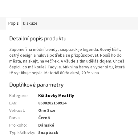
Popis
Diskuze
Detailní popis produktu
Zapomeň na módní trendy, snapback je legenda. Rovný kšilt,
ostrý design a nulová potřeba se přizpůsobovat. Nosíš ho do
města, na skejt, na večírek. A všude s tím uděláš dojem. Chceš
čepici, co má koule? Tady je. Mrkni na barvy a vyber si tu, která
tě vystihuje nejvíc. Materiál 80 % akryl, 20 % vlna
Doplňkové parametry
Kategorie
:
Kšiltovky Meatfly
EAN
:
8590202150914
Velikost
:
One Size
Barva
:
Černá
Pro koho
:
Dámské
Typ kšiltovky
:
Snapback