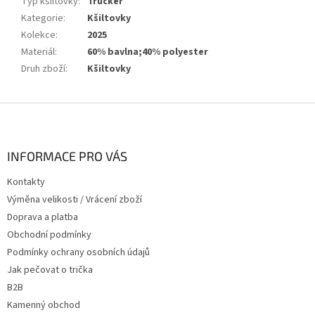
Typ kšiltovky
:
Trucker
Kategorie
:
Kšiltovky
Kolekce
:
2025
Materiál
:
60% bavlna;40% polyester
Druh zboží
:
Kšiltovky
Z
á
p
a
INFORMACE PRO VÁS
t
Kontakty
í
Výměna velikosti / Vrácení zboží
Doprava a platba
Obchodní podmínky
Podmínky ochrany osobních údajů
Jak pečovat o trička
B2B
Kamenný obchod