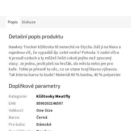
Popis
Diskuze
Detailní popis produktu
Hawkey Trucker kšiltovka tě nenechá ve štychu. Dáš ji na hlavu a
najednou víš, že vypadáš líp. Letní vedra? Pohoda. V zadní síťce
ti proudí vzduch a ty můžeš řešit cokoli jinýho než zpocený
vlasy. Je jedno, jestli jdeš na fesťák, do města nebo jen pro
kafe. Tohle je přesně ta věc, co se stane tvojí hlavou výbavou.
Tak kterou barvu to bude? Materiál 60 % bavlna, 40 % polyester
Doplňkové parametry
Kategorie
:
Kšiltovky Meatfly
EAN
:
8590202146597
Velikost
:
One Size
Barva
:
Černá
Pro koho
:
Dámské