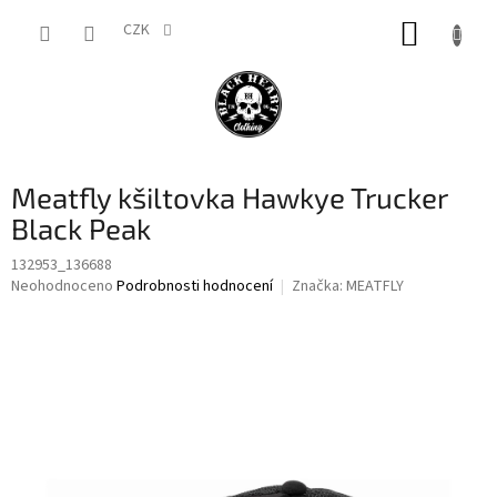
Přejít
NÁKUP
na
CZK
obsah
KOŠÍK
Meatfly kšiltovka Hawkye Trucker
Black Peak
132953_136688
Průměrné
Neohodnoceno
Podrobnosti hodnocení
Značka:
MEATFLY
hodnocení
produktu
je
0,0
z
5
hvězdiček.