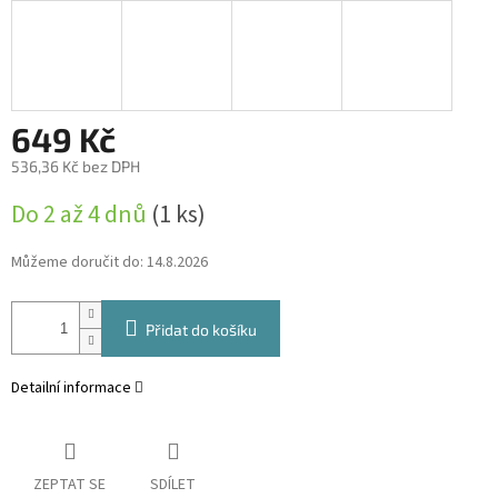
649 Kč
536,36 Kč bez DPH
Měrná
Do 2 až 4 dnů
(1 ks)
cena:
Můžeme doručit do:
14.8.2026
Přidat do košíku
Detailní informace
ZEPTAT SE
SDÍLET