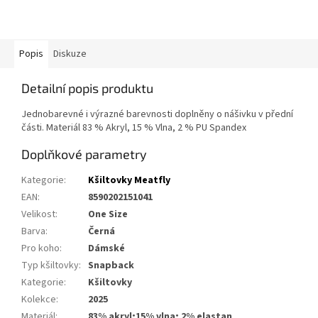
Popis
Diskuze
Detailní popis produktu
Jednobarevné i výrazné barevnosti doplněny o nášivku v přední
části. Materiál 83 % Akryl, 15 % Vlna, 2 % PU Spandex
Doplňkové parametry
Kategorie
:
Kšiltovky Meatfly
EAN
:
8590202151041
Velikost
:
One Size
Barva
:
Černá
Pro koho
:
Dámské
Typ kšiltovky
:
Snapback
Kategorie
:
Kšiltovky
Kolekce
:
2025
Materiál
:
83% akryl;15% vlna; 2% elastan