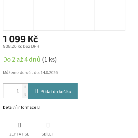
1 099 Kč
908,26 Kč bez DPH
Měrná
Do 2 až 4 dnů
(1 ks)
cena:
Můžeme doručit do:
14.8.2026
Přidat do košíku
Detailní informace
ZEPTAT SE
SDÍLET