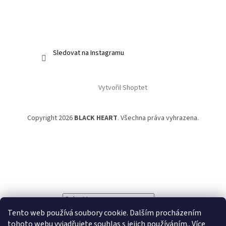
Sledovat na Instagramu
Vytvořil Shoptet
Copyright 2026
BLACK HEART
. Všechna práva vyhrazena.
Powered by
Translate
Tento web používá soubory cookie. Dalším procházením
tohoto webu vyjadřujete souhlas s jejich používáním.. Více