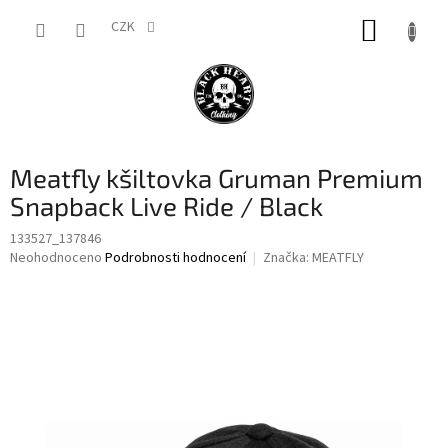
Přejít
NÁKUP
na
CZK
obsah
KOŠÍK
Meatfly kšiltovka Gruman Premium
Snapback Live Ride / Black
133527_137846
Průměrné
Neohodnoceno
Podrobnosti hodnocení
Značka:
MEATFLY
hodnocení
produktu
je
0,0
z
5
hvězdiček.