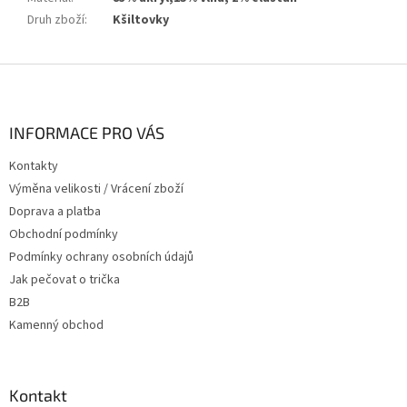
Druh zboží
:
Kšiltovky
Z
á
p
a
INFORMACE PRO VÁS
t
Kontakty
í
Výměna velikosti / Vrácení zboží
Doprava a platba
Obchodní podmínky
Podmínky ochrany osobních údajů
Jak pečovat o trička
B2B
Kamenný obchod
Kontakt