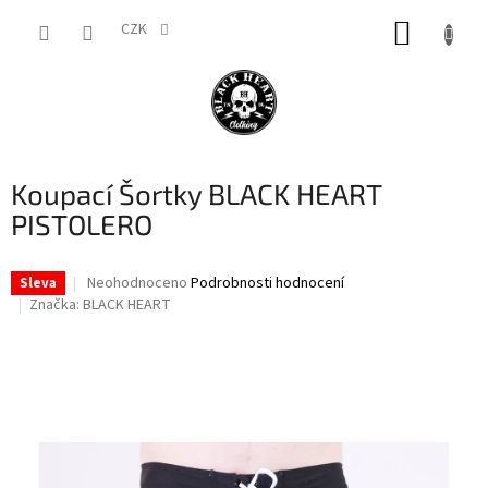
Přejít
NÁKUP
na
CZK
obsah
KOŠÍK
Koupací Šortky BLACK HEART
PISTOLERO
Průměrné
Neohodnoceno
Podrobnosti hodnocení
Sleva
hodnocení
Značka:
BLACK HEART
produktu
je
0,0
z
5
hvězdiček.