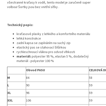
všestranné kraťasy k vodě, tento model je zaručeně super
volbou! Šortky jsou bez vnitřní síťky .
Technický popis:
kraťasové plavky z lehkého a komfortního materiálu
lehká konstrukce
zadní kapsa se zapínáním na suchý zip
elastický pas se stahovací šňůrkou
rychleschnoucí vlákna pro odvod vlhkosti
materiál:
polyester 95 %, elastan 5 %, dodatečný
materiál - polyester 100 %
Obvod PASU
CELKOVÁ D
M
84
58
L
90
59
XL
96
59
XXL
106
59