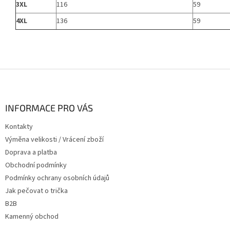
3XL
116
59
4XL
136
59
Z
á
p
a
INFORMACE PRO VÁS
t
Kontakty
í
Výměna velikosti / Vrácení zboží
Doprava a platba
Obchodní podmínky
Podmínky ochrany osobních údajů
Jak pečovat o trička
B2B
Kamenný obchod