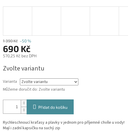
1 390 Kč
–50 %
690 Kč
570,25 Kč bez DPH
Měrná
Zvolte variantu
cena:
Varianta
Můžeme doručit do:
Zvolte variantu
Přidat do košíku
Rychleschnoucí kraťasy a plavky v jednom pro příjemné chvíle u vody!
Mají i zadní kapsičku na suchý zip