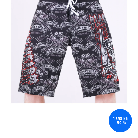
1 390 Kč
–50 %