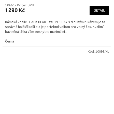
1 066,12 Kč bez DPH
1 290 Kč
DETAIL
Dámská košile BLACK HEART WEDNESDAY s dlouhým rukávem je ta
správná holčičí košile a je perfektní volbou pro volný čas. Kvalitní
bavlněná látka Vám poskytne maximální...
Černá
Kód:
10093/XL