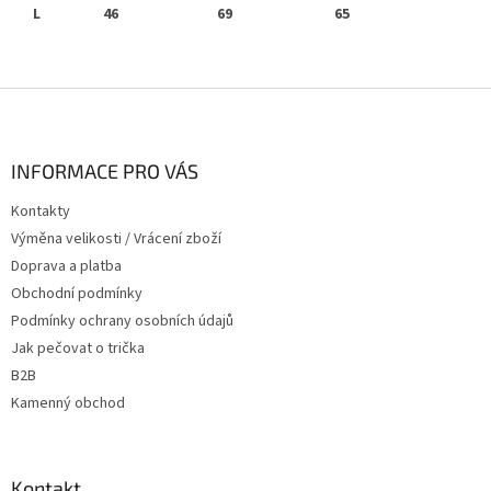
L 46
69 65
Z
á
p
a
INFORMACE PRO VÁS
t
Kontakty
í
Výměna velikosti / Vrácení zboží
Doprava a platba
Obchodní podmínky
Podmínky ochrany osobních údajů
Jak pečovat o trička
B2B
Kamenný obchod
Kontakt