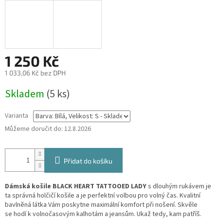
1 250 Kč
1 033,06 Kč bez DPH
Měrná
Skladem
(5 ks)
cena:
Varianta
Můžeme doručit do:
12.8.2026
Přidat do košíku
Dámská košile BLACK HEART TATTOOED LADY
s dlouhým rukávem je
ta správná holčičí košile a je perfektní volbou pro volný čas. Kvalitní
bavlněná látka Vám poskytne maximální komfort při nošení. Skvěle
se hodí k volnočasovým kalhotám a jeansům. Ukaž tedy, kam patříš.