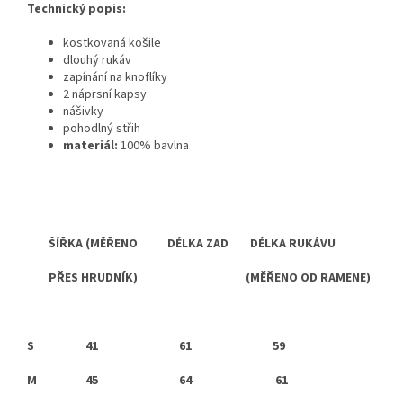
Technický popis:
kostkovaná košile
dlouhý rukáv
zapínání na knoflíky
2 náprsní kapsy
nášivky
pohodlný střih
materiál:
100% bavlna
ŠÍŘKA (MĚŘENO DÉLKA ZAD DÉLKA RUKÁVU
PŘES HRUDNÍK) (MĚŘENO OD RAMENE)
S
41 61 59
M 45 64 61