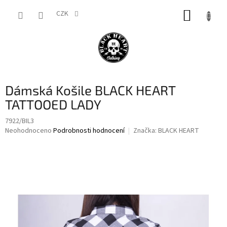
Přejít
NÁKUP
na
CZK
obsah
KOŠÍK
Dámská Košile BLACK HEART
TATTOOED LADY
7922/BIL3
Průměrné
Neohodnoceno
Podrobnosti hodnocení
Značka:
BLACK HEART
hodnocení
produktu
je
0,0
z
5
hvězdiček.