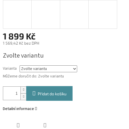
1 899 Kč
1 569,42 Kč bez DPH
Měrná
Zvolte variantu
cena:
Varianta
Můžeme doručit do:
Zvolte variantu
Přidat do košíku
Detailní informace