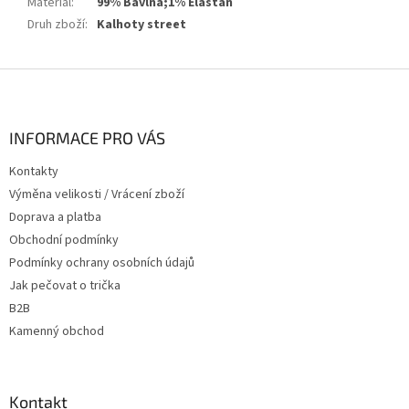
Materiál
:
99% Bavlna;1% Elastan
Druh zboží
:
Kalhoty street
Z
á
p
a
INFORMACE PRO VÁS
t
Kontakty
í
Výměna velikosti / Vrácení zboží
Doprava a platba
Obchodní podmínky
Podmínky ochrany osobních údajů
Jak pečovat o trička
B2B
Kamenný obchod
Kontakt