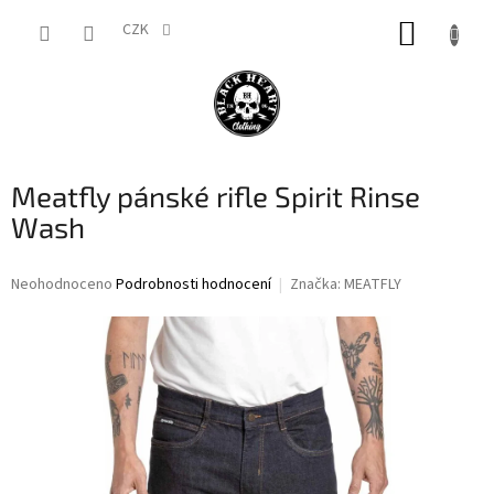
Přejít
NÁKUP
na
CZK
obsah
KOŠÍK
Meatfly pánské rifle Spirit Rinse
Wash
Průměrné
Neohodnoceno
Podrobnosti hodnocení
Značka:
MEATFLY
hodnocení
produktu
je
0,0
z
5
hvězdiček.