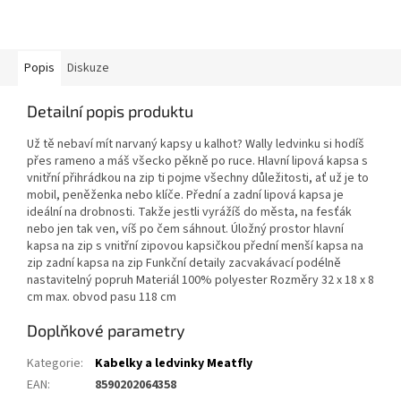
Popis
Diskuze
Detailní popis produktu
Už tě nebaví mít narvaný kapsy u kalhot? Wally ledvinku si hodíš
přes rameno a máš všecko pěkně po ruce. Hlavní lipová kapsa s
vnitřní přihrádkou na zip ti pojme všechny důležitosti, ať už je to
mobil, peněženka nebo klíče. Přední a zadní lipová kapsa je
ideální na drobnosti. Takže jestli vyrážíš do města, na fesťák
nebo jen tak ven, víš po čem sáhnout. Úložný prostor hlavní
kapsa na zip s vnitřní zipovou kapsičkou přední menší kapsa na
zip zadní kapsa na zip Funkční detaily zacvakávací podélně
nastavitelný popruh Materiál 100% polyester Rozměry 32 x 18 x 8
cm max. obvod pasu 118 cm
Doplňkové parametry
Kategorie
:
Kabelky a ledvinky Meatfly
EAN
:
8590202064358