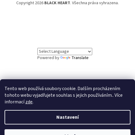
Copyright 2026
BLACK HEART
. Všechna práva vyhrazena.
Powered by
Translate
Tento web používá soubory cookie. Dalším procházením
// Informační lišta
tohoto webu vyjadřujete souhlas s jejich používáním.. Více
informací
zde
.
Vážení zákazníci, ve dnech 5.8. až 7.8. čerpáme
dovolenou. Objednávky v tomto období budou vyřízeny
po našem návratu. Děkujeme za pochopení.
Nastavení