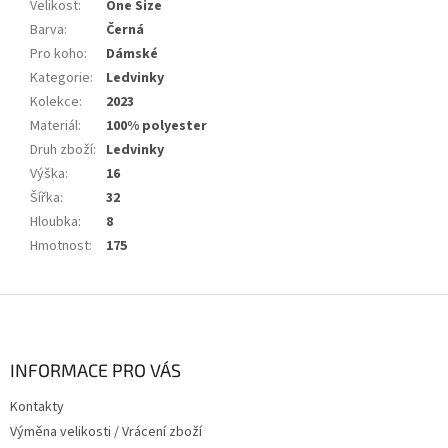
Velikost
:
One Size
Barva
:
Černá
Pro koho
:
Dámské
Kategorie
:
Ledvinky
Kolekce
:
2023
Materiál
:
100% polyester
Druh zboží
:
Ledvinky
Výška
:
16
Šířka
:
32
Hloubka
:
8
Hmotnost
:
175
Z
á
p
a
INFORMACE PRO VÁS
t
Kontakty
í
Výměna velikosti / Vrácení zboží