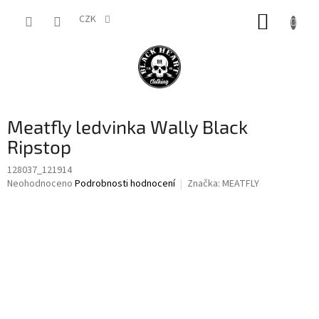
Přejít
NÁKUP
na
CZK
obsah
KOŠÍK
Meatfly ledvinka Wally Black
Ripstop
128037_121914
Průměrné
Neohodnoceno
Podrobnosti hodnocení
Značka:
MEATFLY
hodnocení
produktu
je
0,0
z
5
hvězdiček.