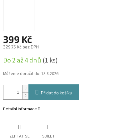
399 Kč
329,75 Kč bez DPH
Měrná
Do 2 až 4 dnů
(1 ks)
cena:
Můžeme doručit do:
13.8.2026
Přidat do košíku
Detailní informace
ZEPTAT SE
SDÍLET