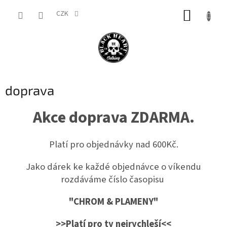
Přejít
NÁKUP
na
CZK
obsah
KOŠÍK
doprava
Akce doprava ZDARMA.
Platí pro objednávky nad 600Kč.
Jako dárek ke každé objednávce o víkendu
rozdáváme číslo časopisu
"CHROM & PLAMENY"
>>Platí pro ty nejrychleší<<