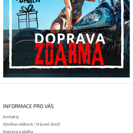
Z
á
p
a
INFORMACE PRO VÁS
t
Kontakty
í
Výměna velikosti / Vrácení zboží
Doprava a platba