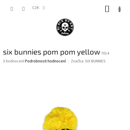
Přejít
NÁKUP
na
CZK
obsah
KOŠÍK
six bunnies pom pom yellow
7014
Průměrné
3 hodnocení
Podrobnosti hodnocení
Značka:
SIX BUNNIES
hodnocení
produktu
je
4,0
z
5
hvězdiček.