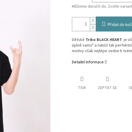
Můžeme doručit do:
Zvolte varian
Přidat do koš
Dětské
Triko BLACK HEART
je u
úplně samo" a nabízí tak perfektní
motivy však nejlépe sedne k tvému
Detailní informace
TISK
ZEPTAT SE
S