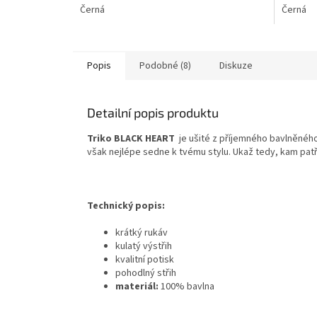
Černá
Černá
Popis
Podobné (8)
Diskuze
Detailní popis produktu
Triko BLACK HEART
je ušité z příjemného bavlněného
však nejlépe sedne k tvému stylu. Ukaž tedy, kam patř
Technický popis:
krátký rukáv
kulatý výstřih
kvalitní potisk
pohodlný střih
materiál:
100% bavlna