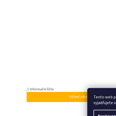
// Informační lišta
Tento web p
Vážení zákazníci, ve dnech 5
vyjadřujete s