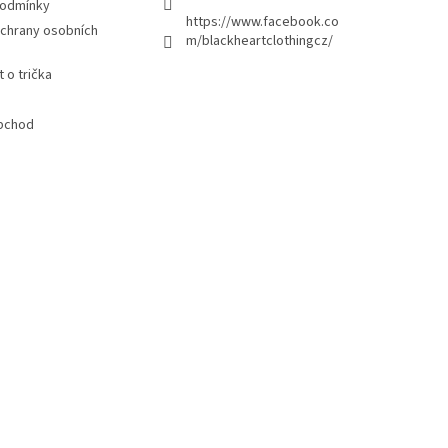
podmínky
https://www.facebook.co
chrany osobních
m/blackheartclothingcz/
 o trička
bchod