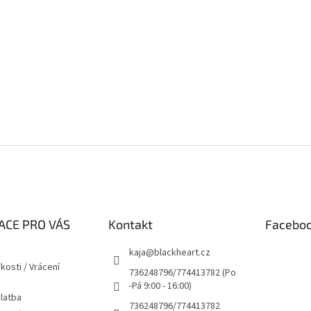
ACE PRO VÁS
Kontakt
Facebo
kaja
@
blackheart.cz
kosti / Vrácení
736248796/774413782 (Po
-Pá 9:00 - 16:00)
latba
736248796/774413782