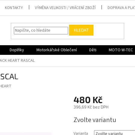
KONTAKTY
VÝMĚNA VELIKOSTI / VRÁCENÍ ZBOŽÍ
DOPRAVA A PLA
HLEDAT
Doplňky
Motorkářské Oblečení
Děti
MOTO W-TEC
LACK HEART RASCAL
ASCAL
 HEART
480 Kč
396,69 Kč bez DPH
Měrná
Zvolte variantu
cena:
Varianta