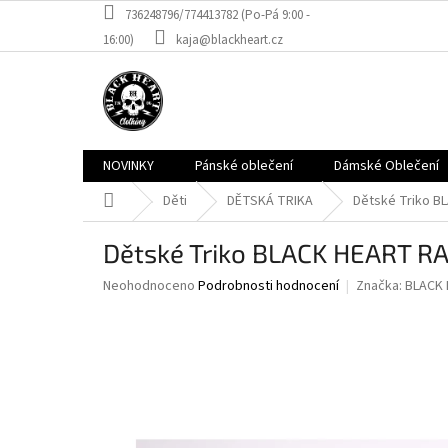
Přejít
736248796/774413782 (Po-Pá 9:00 -
na
16:00)
kaja@blackheart.cz
obsah
NOVINKY
Pánské oblečení
Dámské Oblečení
Domů
Děti
DĚTSKÁ TRIKA
Dětské Triko B
Dětské Triko BLACK HEART R
Průměrné
Neohodnoceno
Podrobnosti hodnocení
Značka:
BLACK
hodnocení
produktu
je
0,0
z
5
hvězdiček.