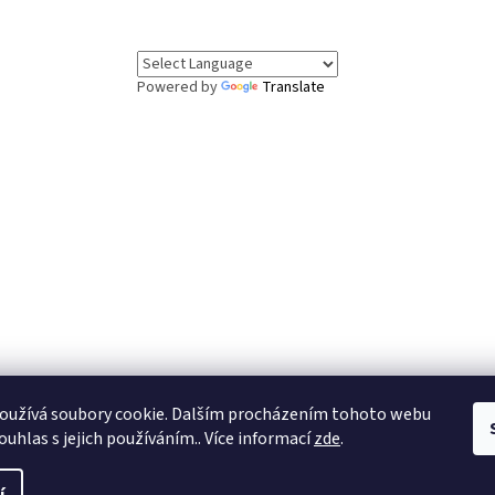
Powered by
Translate
oužívá soubory cookie. Dalším procházením tohoto webu
.8. až 7.8. čerpáme dovolenou. Objednávky v tomto období budou vyřízeny 
ouhlas s jejich používáním.. Více informací
zde
.