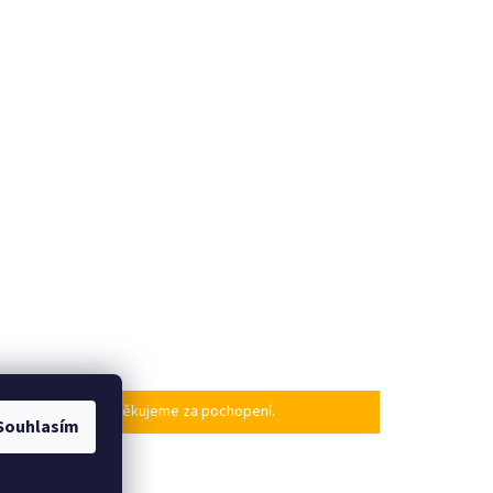
po našem návratu. Děkujeme za pochopení.
Souhlasím