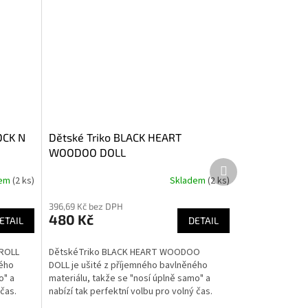
OCK N
Dětské Triko BLACK HEART
WOODOO DOLL
Další
produkt
dem
(2 ks)
Skladem
(2 ks)
396,69 Kč bez DPH
480 Kč
ETAIL
DETAIL
 ROLL
DětskéTriko BLACK HEART WOODOO
ného
DOLL je ušité z příjemného bavlněného
o" a
materiálu, takže se "nosí úplně samo" a
 čas.
nabízí tak perfektní volbu pro volný čas.
Díky kvalitnímu...