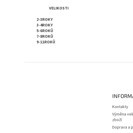
VELIKOSTI
2-3ROKY
3-4ROKY
5-6ROKŮ
7-8ROKŮ
9-11ROKŮ
Z
á
p
a
t
INFORM
í
Kontakty
Výměna veli
zboží
Doprava a p