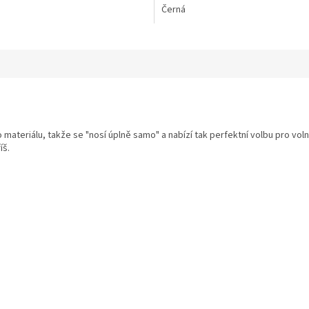
Černá
 materiálu, takže se "nosí úplně samo" a nabízí tak perfektní volbu pro voln
íš.