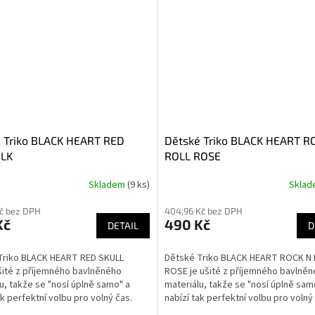
 Triko BLACK HEART RED
Dětské Triko BLACK HEART R
BLK
ROLL ROSE
Skladem
(9 ks)
Skla
Kč bez DPH
404,96 Kč bez DPH
Kč
490 Kč
DETAIL
D
Triko BLACK HEART RED SKULL
Dětské Triko BLACK HEART ROCK N
šité z příjemného bavlněného
ROSE je ušité z příjemného bavlně
u, takže se "nosí úplně samo" a
materiálu, takže se "nosí úplně sam
ak perfektní volbu pro volný čas.
nabízí tak perfektní volbu pro volný
Díky...