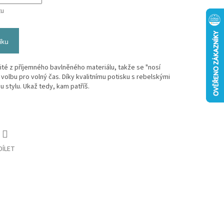
tu
íku
šité z příjemného bavlněného materiálu, takže se "nosí
 volbu pro volný čas. Díky kvalitnímu potisku s rebelskými
 stylu. Ukaž tedy, kam patříš.
DÍLET