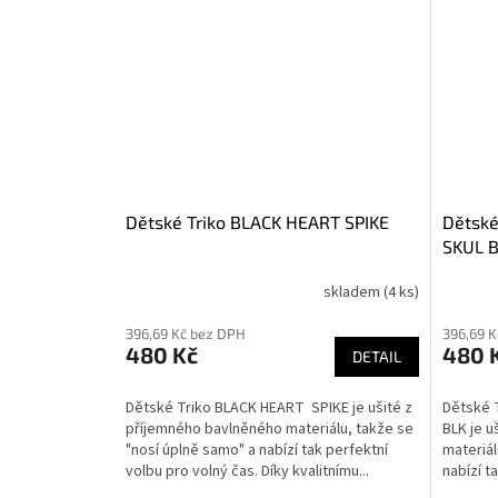
Dětské Triko BLACK HEART SPIKE
Dětské
SKUL 
skladem
(4 ks)
396,69 Kč bez DPH
396,69 
480 Kč
480 
DETAIL
Dětské Triko BLACK HEART SPIKE je ušité z
Dětské 
příjemného bavlněného materiálu, takže se
BLK je u
"nosí úplně samo" a nabízí tak perfektní
materiál
volbu pro volný čas. Díky kvalitnímu...
nabízí t
Díky...