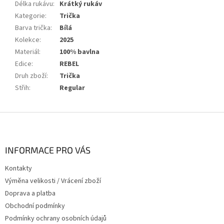
Délka rukávu
:
Krátký rukáv
Kategorie
:
Trička
Barva trička
:
Bílá
Kolekce
:
2025
Materiál
:
100% bavlna
Edice
:
REBEL
Druh zboží
:
Trička
Střih
:
Regular
Z
á
p
a
INFORMACE PRO VÁS
t
Kontakty
í
Výměna velikosti / Vrácení zboží
Doprava a platba
Obchodní podmínky
Podmínky ochrany osobních údajů