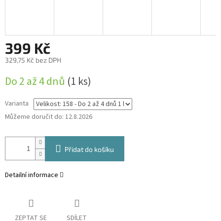
399 Kč
329,75 Kč bez DPH
Měrná
Do 2 až 4 dnů
(1 ks)
cena:
Varianta
Můžeme doručit do:
12.8.2026
Přidat do košíku
Detailní informace
ZEPTAT SE
SDÍLET