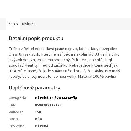
Popis
Diskuze
Detailní popis produktu
Tričko z Rebel edice dává jasně najevo, kdo je tady novej člen
crew. Unisex střih, který neřeší věk ani školní řád. Ať už má triko
jakýkoli design, jedno má společný. Patří těm, co chtějí bejt
součástí Meatfly hned od začátku. Rebel edice k tomu sedí jak
ulitá. Ať je jasný, že jede s náma už od první přestávky. Pro malý
rebely, co chtějí nosit to, co nosí velký. Materiál 100 % bavlna
Doplňkové parametry
Kategorie
:
Dětská trička Meatfly
EAN
:
8590202137328
Velikost
:
158
Barva
:
Bílá
Pro koho
:
Dětské