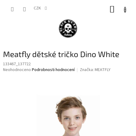
Přejít
NÁKUP
na
CZK
obsah
KOŠÍK
Meatfly dětské tričko Dino White
133467_137722
Průměrné
Neohodnoceno
Podrobnosti hodnocení
Značka:
MEATFLY
hodnocení
produktu
je
0,0
z
5
hvězdiček.